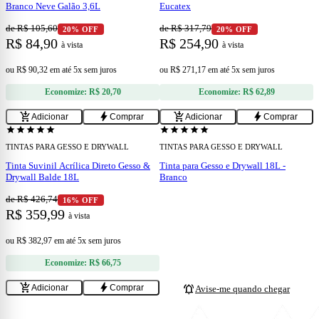
Branco Neve Galão 3,6L
Eucatex
de R$ 105,60
de R$ 317,79
20% OFF
20% OFF
R$ 84,90
R$ 254,90
à vista
à vista
ou
R$ 90,32
em
até 5x sem juros
ou
R$ 271,17
em
até 5x sem juros
Economize:
R$ 20,70
Economize:
R$ 62,89
add
add_shopping_cart
bolt
add_shopping_cart
bolt
Adicionar
Comprar
Adicionar
Comprar
ESGOTADO
star
star
star
star
star
star
star
star
star
star
TINTAS PARA GESSO E DRYWALL
TINTAS PARA GESSO E DRYWALL
Tinta Suvinil Acrílica Direto Gesso &
Tinta para Gesso e Drywall 18L -
Drywall Balde 18L
Branco
de R$ 426,74
16% OFF
R$ 359,99
à vista
ou
R$ 382,97
em
até 5x sem juros
Economize:
R$ 66,75
add_shopping_cart
bolt
notifications_active
Adicionar
Comprar
Avise-me quando chegar