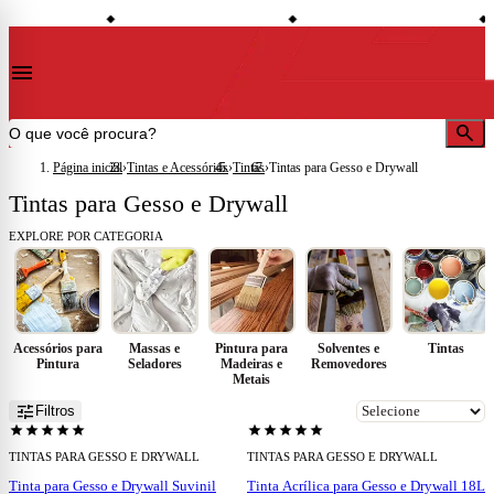
shopping_bag
credit_card
local_ship
de desconto à vista
Compre no site e retire na loja
Todo o site em até 5x sem juros
◆
◆
◆
menu
search
Página inicial
›
Tintas e Acessórios
›
Tintas
›
Tintas para Gesso e Drywall
Tintas para Gesso e Drywall
EXPLORE POR CATEGORIA
Acessórios para
Massas e
Pintura para
Solventes e
Tintas
Pintura
Seladores
Madeiras e
Removedores
Metais
add
add
tune
Filtros
star
star
star
star
star
star
star
star
star
star
TINTAS PARA GESSO E DRYWALL
TINTAS PARA GESSO E DRYWALL
Tinta para Gesso e Drywall Suvinil
Tinta Acrílica para Gesso e Drywall 18L