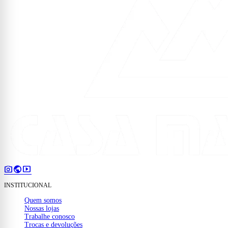
photo_camera
public
smart_display
INSTITUCIONAL
Quem somos
Nossas lojas
Trabalhe conosco
Trocas e devoluções