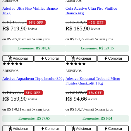
ADESIVOS
ADESIVOS
Adesivo Ultra Piso Vinílico Branco
Cola Adesivo Ultra Piso Vinílico
18kg
Branco 4kg
de R$ 1.030,27
de R$ 310,05
30% OFF
40% OFF
R$ 719,90
R$ 185,90
à vista
à vista
ou
R$ 765,85
em
até 5x sem juros
ou
R$ 197,77
em
até 5x sem juros
Economize:
R$ 310,37
Economize:
R$ 124,15
add
add
add_shopping_cart
bolt
add_shopping_cart
bolt
Adicionar
Comprar
Adicionar
Comprar
star
star
star
star
star
star
star
star
star
star
ADESIVOS
ADESIVOS
Adesivo Aquatherm Tigre Incolor 850g
Adesivo Estrutural Tecbond Micro
Fluidez Quartzolit 1 Kg
de R$ 237,55
de R$ 100,70
33% OFF
6% OFF
R$ 159,90
R$ 94,66
à vista
à vista
ou
R$ 170,11
em
até 5x sem juros
ou
R$ 100,70
em
até 5x sem juros
Economize:
R$ 77,65
Economize:
R$ 6,04
add
add
add_shopping_cart
bolt
add_shopping_cart
bolt
Adicionar
Comprar
Adicionar
Comprar