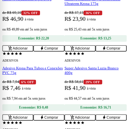
Ultraterm Krona 175g
de R$ 69,10
de R$ 37,15
32% OFF
36% OFF
R$ 46,90
R$ 23,90
à vista
à vista
ou
R$ 49,89
em
até 5x sem juros
ou
R$ 25,43
em
até 5x sem juros
Economize:
R$ 22,20
Economize:
R$ 13,25
add
add
add_shopping_cart
bolt
add_shopping_cart
bolt
Adicionar
Comprar
Adicionar
Comprar
star
star
star
star
star
star
star
star
star
star
ADESIVOS
ADESIVOS
Adesivo Krona Para Tubos e Conexões
Super Adesivo Santa Luzia Branco
PVC 75g
400g
de R$ 7,94
de R$ 58,61
6% OFF
29% OFF
R$ 7,46
R$ 41,90
à vista
à vista
ou
R$ 7,94
em
até 5x sem juros
ou
R$ 44,57
em
até 5x sem juros
Economize:
R$ 0,48
Economize:
R$ 16,71
add
add
add_shopping_cart
bolt
add_shopping_cart
bolt
Adicionar
Comprar
Adicionar
Comprar
star
star
star
star
star
star
star
star
star
star