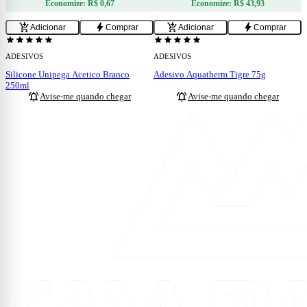
Economize:
R$ 0,67
Economize:
R$ 43,93
add_shopping_cart
bolt
add_shopping_cart
bolt
Adicionar
Comprar
Adicionar
Comprar
ESGOTADO
ESGOTADO
star
star
star
star
star
star
star
star
star
star
ADESIVOS
ADESIVOS
Silicone Unipega Acetico Branco
Adesivo Aquatherm Tigre 75g
250ml
notifications_active
notifications_active
Avise-me quando chegar
Avise-me quando chegar