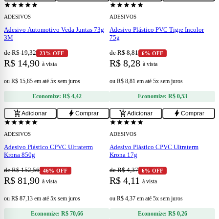
star
star
star
star
star
star
star
star
star
star
ADESIVOS
ADESIVOS
Adesivo Automotivo Veda Juntas 73g
Adesivo Plástico PVC Tigre Incolor
3M
75g
de R$ 19,32
de R$ 8,81
23% OFF
6% OFF
R$ 14,90
R$ 8,28
à vista
à vista
ou
R$ 15,85
em
até 5x sem juros
ou
R$ 8,81
em
até 5x sem juros
Economize:
R$ 4,42
Economize:
R$ 0,53
add
add
add_shopping_cart
bolt
add_shopping_cart
bolt
Adicionar
Comprar
Adicionar
Comprar
star
star
star
star
star
star
star
star
star
star
ADESIVOS
ADESIVOS
Adesivo Plástico CPVC Ultraterm
Adesivo Plástico CPVC Ultraterm
Krona 850g
Krona 17g
de R$ 152,56
de R$ 4,37
46% OFF
6% OFF
R$ 81,90
R$ 4,11
à vista
à vista
ou
R$ 87,13
em
até 5x sem juros
ou
R$ 4,37
em
até 5x sem juros
Economize:
R$ 70,66
Economize:
R$ 0,26