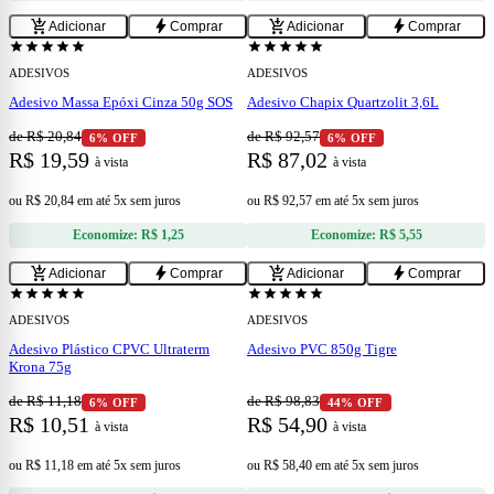
add
add
add_shopping_cart
bolt
add_shopping_cart
bolt
Adicionar
Comprar
Adicionar
Comprar
star
star
star
star
star
star
star
star
star
star
ADESIVOS
ADESIVOS
Adesivo Massa Epóxi Cinza 50g SOS
Adesivo Chapix Quartzolit 3,6L
de R$ 20,84
de R$ 92,57
6% OFF
6% OFF
R$ 19,59
R$ 87,02
à vista
à vista
ou
R$ 20,84
em
até 5x sem juros
ou
R$ 92,57
em
até 5x sem juros
Economize:
R$ 1,25
Economize:
R$ 5,55
add
add
add_shopping_cart
bolt
add_shopping_cart
bolt
Adicionar
Comprar
Adicionar
Comprar
star
star
star
star
star
star
star
star
star
star
ADESIVOS
ADESIVOS
Adesivo Plástico CPVC Ultraterm
Adesivo PVC 850g Tigre
Krona 75g
de R$ 11,18
de R$ 98,83
6% OFF
44% OFF
R$ 10,51
R$ 54,90
à vista
à vista
ou
R$ 11,18
em
até 5x sem juros
ou
R$ 58,40
em
até 5x sem juros