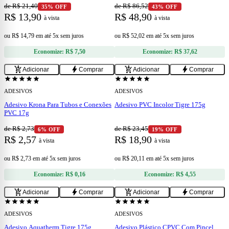
de R$ 21,40
de R$ 86,52
35% OFF
43% OFF
R$ 13,90
R$ 48,90
à vista
à vista
ou
R$ 14,79
em
até 5x sem juros
ou
R$ 52,02
em
até 5x sem juros
Economize:
R$ 7,50
Economize:
R$ 37,62
add
add
add_shopping_cart
bolt
add_shopping_cart
bolt
Adicionar
Comprar
Adicionar
Comprar
star
star
star
star
star
star
star
star
star
star
ADESIVOS
ADESIVOS
Adesivo Krona Para Tubos e Conexões
Adesivo PVC Incolor Tigre 175g
PVC 17g
de R$ 2,73
de R$ 23,45
6% OFF
19% OFF
R$ 2,57
R$ 18,90
à vista
à vista
ou
R$ 2,73
em
até 5x sem juros
ou
R$ 20,11
em
até 5x sem juros
Economize:
R$ 0,16
Economize:
R$ 4,55
add
add
add_shopping_cart
bolt
add_shopping_cart
bolt
Adicionar
Comprar
Adicionar
Comprar
star
star
star
star
star
star
star
star
star
star
ADESIVOS
ADESIVOS
Adesivo Aquatherm Tigre 175g
Adesivo Plástico CPVC Com Pincel