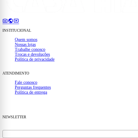
photo_camera
public
smart_display
INSTITUCIONAL
Quem somos
Nossas lojas
Trabalhe conosco
Trocas e devoluções
Política de privacidade
ATENDIMENTO
Fale conosco
Perguntas frequentes
Política de entrega
(32) 99910-1000
mail
contato@casamattos.com.br
NEWSLETTER
Receba ofertas e novidades no seu e-mail.