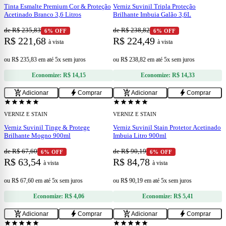
Tinta Esmalte Premium Cor & Proteção
Verniz Suvinil Tripla Proteção
Acetinado Branco 3,6 Litros
Brilhante Imbuia Galão 3,6L
de R$ 235,83
de R$ 238,82
6% OFF
6% OFF
R$ 221,68
R$ 224,49
à vista
à vista
ou
R$ 235,83
em
até 5x sem juros
ou
R$ 238,82
em
até 5x sem juros
Economize:
R$ 14,15
Economize:
R$ 14,33
add
add
add_shopping_cart
bolt
add_shopping_cart
bolt
Adicionar
Comprar
Adicionar
Comprar
confirmation_number
confirmation_number
Cupom 15% OFF
Cupom 15% OFF
star
star
star
star
star
star
star
star
star
star
VERNIZ E STAIN
VERNIZ E STAIN
Verniz Suvinil Tinge & Protege
Verniz Suvinil Stain Protetor Acetinado
Brilhante Mogno 900ml
Imbuia Litro 900ml
de R$ 67,60
de R$ 90,19
6% OFF
6% OFF
R$ 63,54
R$ 84,78
à vista
à vista
ou
R$ 67,60
em
até 5x sem juros
ou
R$ 90,19
em
até 5x sem juros
Economize:
R$ 4,06
Economize:
R$ 5,41
add
add
add_shopping_cart
bolt
add_shopping_cart
bolt
Adicionar
Comprar
Adicionar
Comprar
confirmation_number
confirmation_number
Cupom 15% OFF
Cupom 15% OFF
star
star
star
star
star
star
star
star
star
star