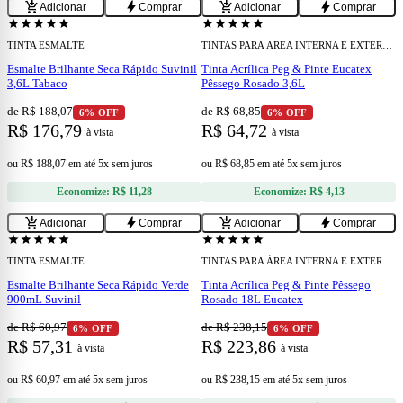
add_shopping_cart
bolt
add_shopping_cart
bolt
Adicionar
Comprar
Adicionar
Comprar
confirmation_number
confirmation_number
Cupom 15% OFF
Cupom 15% OFF
star
star
star
star
star
star
star
star
star
star
TINTA ESMALTE
TINTAS PARA ÁREA INTERNA E EXTERNA
Esmalte Brilhante Seca Rápido Suvinil
Tinta Acrílica Peg & Pinte Eucatex
3,6L Tabaco
Pêssego Rosado 3,6L
de R$ 188,07
de R$ 68,85
6% OFF
6% OFF
R$ 176,79
R$ 64,72
à vista
à vista
ou
R$ 188,07
em
até 5x sem juros
ou
R$ 68,85
em
até 5x sem juros
Economize:
R$ 11,28
Economize:
R$ 4,13
add
add
add_shopping_cart
bolt
add_shopping_cart
bolt
Adicionar
Comprar
Adicionar
Comprar
confirmation_number
confirmation_number
Cupom 15% OFF
Cupom 15% OFF
star
star
star
star
star
star
star
star
star
star
TINTA ESMALTE
TINTAS PARA ÁREA INTERNA E EXTERNA
Esmalte Brilhante Seca Rápido Verde
Tinta Acrílica Peg & Pinte Pêssego
900mL Suvinil
Rosado 18L Eucatex
de R$ 60,97
de R$ 238,15
6% OFF
6% OFF
R$ 57,31
R$ 223,86
à vista
à vista
ou
R$ 60,97
em
até 5x sem juros
ou
R$ 238,15
em
até 5x sem juros