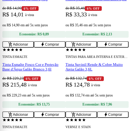
de R$ 14,90
de R$ 35,46
6% OFF
6% OFF
R$ 14,01
R$ 33,33
à vista
à vista
ou
R$ 14,90
em
até 5x sem juros
ou
R$ 35,46
em
até 5x sem juros
Economize:
R$ 0,89
Economize:
R$ 2,13
add
add
add_shopping_cart
bolt
add_shopping_cart
bolt
Adicionar
Comprar
Adicionar
Comprar
confirmation_number
confirmation_number
Cupom 15% OFF
Cupom 15% OFF
star
star
star
star
star
star
star
star
star
star
TINTA ESMALTE
TINTAS PARA ÁREA INTERNA E EXTERNA
Tinta Esmalte Fosco Cor e Proteção
Tinta Suvinil Rende & Cobre Muito
Base d'Água Galão Branco 3,6l
Areia Galão 3,6L
de R$ 229,23
de R$ 132,74
6% OFF
6% OFF
R$ 215,48
R$ 124,78
à vista
à vista
ou
R$ 229,23
em
até 5x sem juros
ou
R$ 132,74
em
até 5x sem juros
Economize:
R$ 13,75
Economize:
R$ 7,96
add
add
add_shopping_cart
bolt
add_shopping_cart
bolt
Adicionar
Comprar
Adicionar
Comprar
confirmation_number
confirmation_number
Cupom 15% OFF
Cupom 15% OFF
star
star
star
star
star
star
star
star
star
star
TINTA ESMALTE
VERNIZ E STAIN