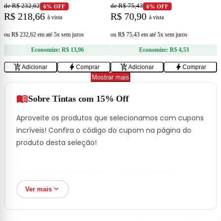
de R$ 232,62
de R$ 75,43
6% OFF
6% OFF
R$ 218,66
R$ 70,90
à vista
à vista
ou
R$ 232,62
em
até 5x sem juros
ou
R$ 75,43
em
até 5x sem juros
Economize:
R$ 13,96
Economize:
R$ 4,53
add_shopping_cart
bolt
add_shopping_cart
bolt
Adicionar
Comprar
Adicionar
Comprar
Mostrar mais
menu_book
Sobre Tintas com 15% Off
Aproveite os produtos que selecionamos com cupons
incríveis! Confira o código do cupom na página do
produto desta seleção!
A
Garantia do Melhor Preço
com até 50% de
desconto + 6% à vista!
expand_more
Ver mais
Aproveite os produtos que selecionamos com cupons
incríveis! Confira o código do cupom na página do