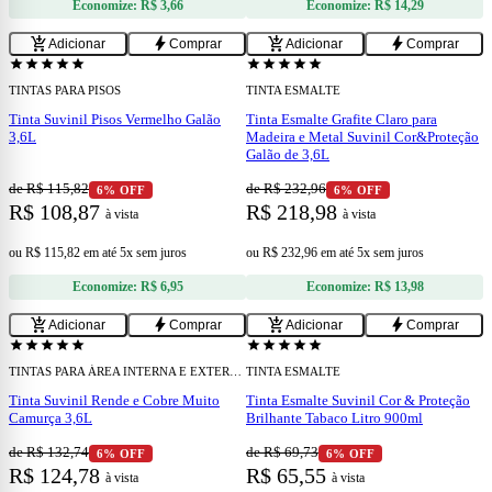
Economize:
R$ 3,66
Economize:
R$ 14,29
add
add
add_shopping_cart
bolt
add_shopping_cart
bolt
Adicionar
Comprar
Adicionar
Comprar
confirmation_number
confirmation_number
Cupom 15% OFF
Cupom 15% OFF
star
star
star
star
star
star
star
star
star
star
TINTAS PARA PISOS
TINTA ESMALTE
Tinta Suvinil Pisos Vermelho Galão
Tinta Esmalte Grafite Claro para
3,6L
Madeira e Metal Suvinil Cor&Proteção
Galão de 3,6L
de R$ 115,82
de R$ 232,96
6% OFF
6% OFF
R$ 108,87
R$ 218,98
à vista
à vista
ou
R$ 115,82
em
até 5x sem juros
ou
R$ 232,96
em
até 5x sem juros
Economize:
R$ 6,95
Economize:
R$ 13,98
add
add
add_shopping_cart
bolt
add_shopping_cart
bolt
Adicionar
Comprar
Adicionar
Comprar
confirmation_number
confirmation_number
Cupom 15% OFF
Cupom 15% OFF
star
star
star
star
star
star
star
star
star
star
TINTAS PARA ÁREA INTERNA E EXTERNA
TINTA ESMALTE
Tinta Suvinil Rende e Cobre Muito
Tinta Esmalte Suvinil Cor & Proteção
Camurça 3,6L
Brilhante Tabaco Litro 900ml
de R$ 132,74
de R$ 69,73
6% OFF
6% OFF
R$ 124,78
R$ 65,55
à vista
à vista