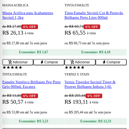
MASSA ACRÍLICA
TINTA ESMALTE
Massa Acrílica para Acabamento
Tinta Esmalte Suvinil Cor & Proteção
Suvinil 1,3kg
Brilhante Preto Litro 900ml
de R$ 27,80
de R$ 69,73
6% OFF
6% OFF
R$ 26,13
R$ 65,55
à vista
à vista
ou
R$ 27,80
em
até 5x sem juros
ou
R$ 69,73
em
até 5x sem juros
Economize:
R$ 1,67
Economize:
R$ 4,18
add
add
add_shopping_cart
bolt
add_shopping_cart
bolt
Adicionar
Comprar
Adicionar
Comprar
confirmation_number
confirmation_number
Cupom 15% OFF
Cupom 15% OFF
star
star
star
star
star
star
star
star
star
star
TINTA ESMALTE
VERNIZ E STAIN
Esmalte Sintético Brilhante Peg Pinte
Verniz Tingidor Suvinil Tinge &
Gelo 900mL Eucatex
Protege Brilhante Imbuia 3,6L
de R$ 53,80
de R$ 205,44
6% OFF
6% OFF
R$ 50,57
R$ 193,11
à vista
à vista
ou
R$ 53,80
em
até 5x sem juros
ou
R$ 205,44
em
até 5x sem juros
Economize:
R$ 3,23
Economize:
R$ 12,33
add
add