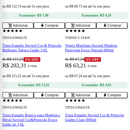
ou
R$ 132,74
em
até 5x sem juros
ou
R$ 69,73
em
até 5x sem juros
Economize:
R$ 7,96
Economize:
R$ 4,18
add
add
add_shopping_cart
bolt
add_shopping_cart
bolt
Adicionar
Comprar
Adicionar
Comprar
confirmation_number
confirmation_number
Cupom 15% OFF
Cupom 15% OFF
star
star
star
star
star
star
star
star
star
star
TINTA ESMALTE
VERNIZ E STAIN
Tinta Esmalte Suvinil Cor & Proteção
Verniz Marítimo Suvinil Maderia
Brilhante Tabaco Galão 3,6L
Protegida Fosco Natural 900ml
de R$ 215,22
de R$ 67,24
6% OFF
6% OFF
R$ 202,31
R$ 63,21
à vista
à vista
ou
R$ 215,22
em
até 5x sem juros
ou
R$ 67,24
em
até 5x sem juros
Economize:
R$ 12,91
Economize:
R$ 4,03
add
add
add_shopping_cart
bolt
add_shopping_cart
bolt
Adicionar
Comprar
Adicionar
Comprar
confirmation_number
confirmation_number
Cupom 15% OFF
Cupom 15% OFF
star
star
star
star
star
star
star
star
star
star
TINTA ESMALTE
TINTA ESMALTE
Tinta Esmalte Branco para Madeira e
Tinta Esmalte Suvinil Cor & Proteção
Metal Suvinil Cor&Proteção Fosco
Grafite Claro 900ml
Galão de 3,6L