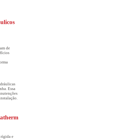
ulicos
tam de
fícios
forma
dráulicas
nha. Essa
anutenções
instalação.
uatherm
rígida e