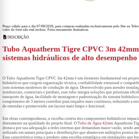
Preço válido para o dia 07/08/2026, para compras realizadas exclusivamente pelo Site ou Tele
valor do frete não está incluso. Fotos meramente ilustrativas.
description
DESCRIÇÃO
Tubo Aquatherm Tigre CPVC 3m 42mm
sistemas hidráulicos de alto desempenho
O Tubo Aquatherm Tigre CPVC 3m 42mm é um elemento fundamental em projet
hidráulicos que exigem organização técnica, confiabilidade estrutural e compatib
com sistemas modernos de condução de água. Desenvolvido para atender instala
residenciais, comerciais e prediais, esse tubo integra soluções que priorizam efici
transporte de água, facilidade de montagem e padronização do sistema hidráulico
comprimento de 3 metros contribui para traçados mais contínuos, reduzindo a ne
de emendas e promovendo um layout mais limpo e funcional.
Em obras contemporâneas, a escolha correta dos componentes hidráulicos impact
diretamente na qualidade do projeto final. O
Tubo de Água 42mm
Aquatherm Tig
destaca por sua adequação a redes internas que demandam maior vazão, sendo a
utilizado em ramais principais e distribuições que abastecem múltiplos pontos d
Essa característica torna o produto uma escolha estratégica em instalações que b