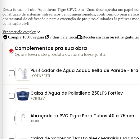
Dessa forma, o Tubo Aquatherm Tigre CPVC 3m 42mm desempenha um papel ess
construção de sistemas hidráulicos bem dimensionados, contribuindo para a efici
operacional da edificação e para a execução de projetos alinhados às práticas mo
construção civil.
expand_more
Ver descrição completa
verified_user
sync
local_shipping
Compra 100% segura
7 dias para troca
Receba em casa ou retire gratuit
Complementos pra sua obra
layers
Quem leva este produto costuma levar junto:
Purificador de Água Acqua Bella de Parede - Br
LORENZETTI
Caixa d'Água de Polietileno 250LTS Fortlev
FORTLEV
Abraçadeira PVC Tigre Para Tubos 40 a 75mm
TIGRE
Caixa de Sobrepor 1 Posto Sleek Margirius Bran