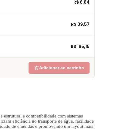
R$ 6,84
R$ 39,57
R$ 185,15
add_shopping_cart
Adicionar ao carrinho
estrutural e compatibilidade com sistemas
rizam eficiência no transporte de água, facilidade
essidade de emendas e promovendo um layout mais