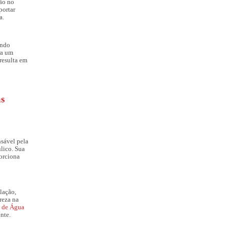
ão no
portar
a.
indo
ra um
resulta em
s
sável pela
lico. Sua
orciona
lação,
reza na
 de Água
nte.