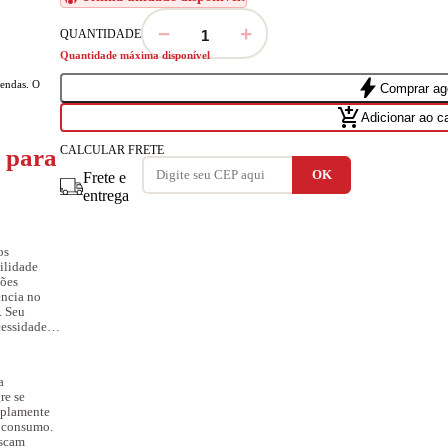
−
+
QUANTIDADE
Quantidade máxima disponível
bolt
vendas. O
Comprar ag
add_shopping_cart
Adicionar ao c
CALCULAR FRETE
 para
Frete e
entrega
os
ilidade
ções
ência no
. Seu
cessidade
a
re se
mplamente
e consumo.
uscam