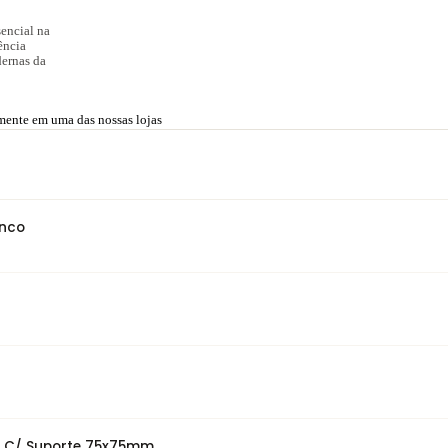
encial na
ência
dernas da
amente em uma das nossas lojas
anco
co C/ Suporte 75x75mm