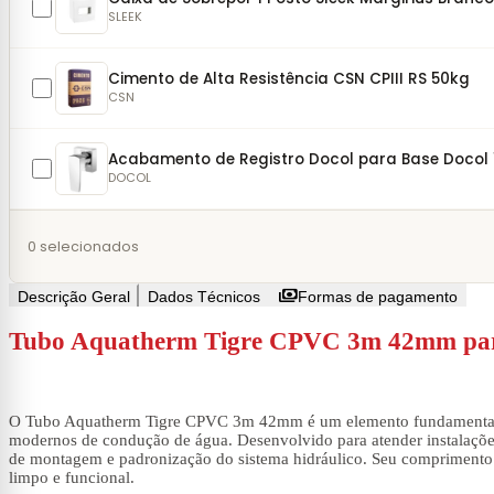
SLEEK
Cimento de Alta Resistência CSN CPIII RS 50kg
CSN
Acabamento de Registro Docol para Base Docol 1.1
DOCOL
0
selecionados
payments
Descrição Geral
Dados Técnicos
Formas de pagamento
Tubo Aquatherm Tigre CPVC 3m 42mm para 
O Tubo Aquatherm Tigre CPVC 3m 42mm é um elemento fundamental em 
modernos de condução de água. Desenvolvido para atender instalações r
de montagem e padronização do sistema hidráulico. Seu comprimento 
limpo e funcional.