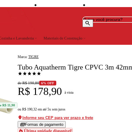
shopping_bag
credit_card
loca
 de desconto à vista
Compre no site e retire na loja
Todo o site em até 5x sem juros
◆
◆
◆
search
Cozinha e Lavanderia
expand_more
Materiais de Construção
expand_more
Marca:
TIGRE
Tubo Aquatherm Tigre CPVC 3m 42m
star
star
star
star
star
de R$ 190,80
6% OFF
R$ 178,90
à vista
e R$ 11,90
ou
R$ 190,32
em
até 5x sem juros
location_on
Informe seu CEP para ver prazo e frete
payments
Formas de pagamento
local_fire_department
Última unidade disponível!