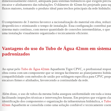
dimensionalmente estável, adequada para sistemas hidráulicos que exigem precis
encaixe e alinhamento das tubulações. O diâmetro de 42mm foi projetado para su
fluxos maiores, tornando o produto ideal para trechos principais da rede hidráulic
O comprimento de 3 metros favorece a racionalização do material em obra, reduz
desperdícios e otimizando o tempo de instalação. Essa configuração contribui pa
sistema mais contínuo, com menor quantidade de conexões intermediárias, o que 
uma instalação visualmente organizada e tecnicamente eficiente.
Vantagens do uso do Tubo de Água 42mm em sistema
padronizados
Ao optar pelo
Tubo de Água 42mm
Aquatherm Tigre CPVC, o profissional respon
obra conta com um componente que se integra facilmente ao planejamento hidráu
compatibilidade com métodos de união por soldagem específica para CPVC prop
encaixes firmes e alinhados, favorecendo a continuidade da rede.
Além disso, o uso de tubos da mesma linha assegura uniformidade em toda a insta
facilitando inspeções técnicas e intervenções futuras. Em projetos que exigem cla
identificação dos componentes e organização da infraestrutura hidráulica, o
Tubo
42mm
Aquatherm se consolida como uma solução confiável e tecnicamente coere