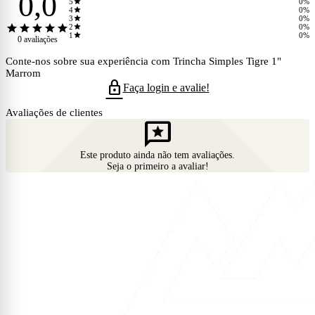
0,0
star
5
0%
star
4
0%
star
3
0%
star
star
star
star
star
star
2
0%
star
1
0%
0 avaliações
Conte-nos sobre sua experiência com Trincha Simples Tigre 1"
Marrom
lock
Faça login e avalie!
Avaliações de clientes
reviews
Este produto ainda não tem avaliações.
Seja o primeiro a avaliar!