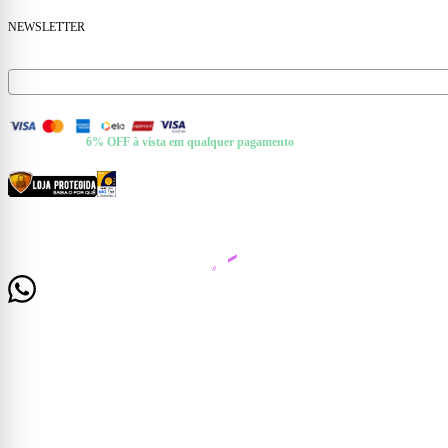
NEWSLETTER
Receba ofertas e novidades no seu e-mail.
FORMAS DE PAGAMENTO
+ Pix e Boleto ·
6% OFF à vista em qualquer pagamento
CERTIFICADOS E SEGURANÇA
© 2026 Casa Mattos · CNPJ 19.525.302/0001-01 · Rua Dr. Francisco de Barros, 261 —
Centro, Cataguases/MG