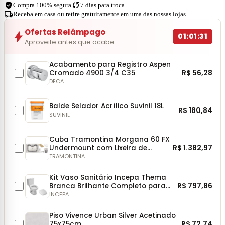
verified_user
sync
Compra 100% segura
7 dias para troca
local_shipping
Receba em casa ou retire gratuitamente em uma das nossas lojas
Ofertas Relâmpago
bolt
01:01:31
Aproveite antes que acabe:
Acabamento para Registro Aspen
R$ 56,28
Cromado 4900 3/4 C35
DECA
Balde Selador Acrílico Suvinil 18L
R$ 180,84
SUVINIL
Cuba Tramontina Morgana 60 FX
R$ 1.382,97
Undermount com Lixeira de
Embutir 5L, Tábua, Dosador, Cesto
TRAMONTINA
e Válvula
Kit Vaso Sanitário Incepa Thema
R$ 797,86
Branca Brilhante Completo para
Instalação
INCEPA
Piso Vivence Urban Silver Acetinado
R$ 72,74
75x75cm