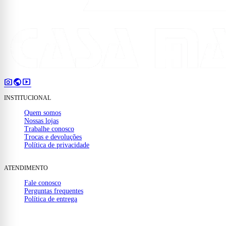
photo_camera
public
smart_display
INSTITUCIONAL
Quem somos
Nossas lojas
Trabalhe conosco
Trocas e devoluções
Política de privacidade
ATENDIMENTO
Fale conosco
Perguntas frequentes
Política de entrega
(32) 99910-1000
mail
contato@casamattos.com.br