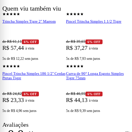
pincel
Quem viu também viu
shopping_cart
shopping_cart
Ver produto
Ver produto
star
star
star
star
star
star
star
star
star
star
Trincha Simples Tigre 2" Marrom
Pincel Trincha Simples 1.1/2 Tigre
de R$ 61,11
de R$ 39,65
6% OFF
6% OFF
R$ 57,44
R$ 37,27
à vista
à vista
5x de R$ 12,22
sem juros
5x de R$ 7,93
sem juros
shopping_cart
shopping_cart
Ver produto
Ver produto
star
star
star
star
star
star
star
star
star
star
Pincel Trincha Simples 186 1/2'' Cerdas
Curva de 90° Longa Esgoto Simples
Pretas Tigre
Tigre 75mm
de R$ 24,82
de R$ 46,95
6% OFF
6% OFF
R$ 23,33
R$ 44,13
à vista
à vista
5x de R$ 4,96
sem juros
5x de R$ 9,39
sem juros
Avaliações