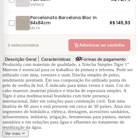
VIVENCE
Porcelanato Barcelona Bloc In
R$ 145,93
84x84cm
DELTA
add_shopping_cart
0
selecionados
Adicionar ao carrinho
payments
Descrição Geral
Características
Formas de pagamento
Produzida com materiais de qualidade, a Trincha Simples Tigre 1"
Marrom é essencial para os trabalhos de pintura e reforma. Pode ser
utilizado com tinta, vernizes e stain.Trincha simples de pelos,
rendimento premium. Em sua composição foi utilizado ponta do
pelo de orelha de boi. É indicado para tintas verniz e stain. Cor do
cabo marrom ,material plástico e trincha de espessura simples. A
Tigre é uma multinacional brasileira com forte presença
internacional, líder em soluções para construção civil. Tem uma
história de 80 anos e está presente em cerca de 30 países. Atua nos
segmentos de hidráulica, elétrica, drenagem, acessórios sanitários,
infraestrutura, indústria, irrigação, ferramentas para pintura, metais
sanitários e em soluções para água e efluentes no tratamento de
reutilização da água.
expand_more
Ver mais