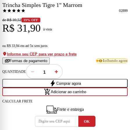
Trincha Simples Tigre 1" Marrom
star
star
star
star
star
02899
de R$ 39,52
19% OFF
R$ 31,90
à vista
ou
R$ 33,94
em
até 5x sem juros
location_on
Informe seu CEP para ver prazo e frete
payments
visibility
Formas de pagamento
1
olhando agora
−
+
QUANTIDADE
bolt
Comprar agora
add_shopping_cart
Adicionar ao carrinho
CALCULAR FRETE
Frete e entrega