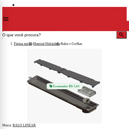
storefront
se
idades)
Lojas em Cataguases · Muriaé · Leopoldina · Ubá · Juiz de Fora · Além Paraíba
◆
◆
menu
search
Página inicial
›
Material Hidráulico
›
Ralos e Grelhas
sell
Economize R$ 5,61
Marca:
RALO LINEAR