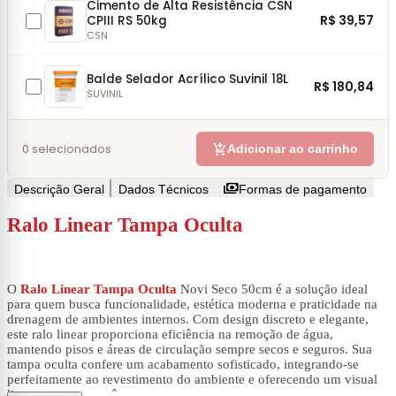
Cimento de Alta Resistência CSN
R$ 39,57
CPIII RS 50kg
CSN
Balde Selador Acrílico Suvinil 18L
R$ 180,84
SUVINIL
add_shopping_cart
0
selecionados
Adicionar ao carrinho
payments
Descrição Geral
Dados Técnicos
Formas de pagamento
Ralo Linear Tampa Oculta
O
Ralo Linear Tampa Oculta
Novi Seco 50cm é a solução ideal
para quem busca funcionalidade, estética moderna e praticidade na
drenagem de ambientes internos. Com design discreto e elegante,
este ralo linear proporciona eficiência na remoção de água,
mantendo pisos e áreas de circulação sempre secos e seguros. Sua
tampa oculta confere um acabamento sofisticado, integrando-se
perfeitamente ao revestimento do ambiente e oferecendo um visual
limpo e contemporâneo.