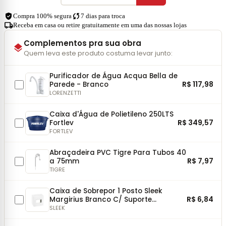
verified_user
sync
Compra 100% segura
7 dias para troca
local_shipping
Receba em casa ou retire gratuitamente em uma das nossas lojas
Complementos pra sua obra
layers
Quem leva este produto costuma levar junto:
Purificador de Água Acqua Bella de
R$ 117,98
Parede - Branco
LORENZETTI
Caixa d'Água de Polietileno 250LTS
R$ 349,57
Fortlev
FORTLEV
Abraçadeira PVC Tigre Para Tubos 40
R$ 7,97
a 75mm
TIGRE
Caixa de Sobrepor 1 Posto Sleek
R$ 6,84
Margirius Branco C/ Suporte
75x75mm
SLEEK