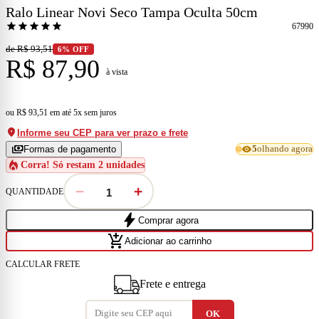
Ralo Linear Novi Seco Tampa Oculta 50cm
star
star
star
star
star
67990
de R$ 93,51
6% OFF
R$ 87,90
à vista
ou
R$ 93,51
em
até 5x sem juros
location_on
Informe seu CEP para ver prazo e frete
payments
visibility
Formas de pagamento
5
olhando agora
local_fire_department
Corra! Só restam 2 unidades
−
+
QUANTIDADE
bolt
Comprar agora
add_shopping_cart
Adicionar ao carrinho
CALCULAR FRETE
Frete e entrega