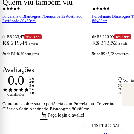
Quem viu também viu
A aparência clássica do
Porcelanato Travertino Clássico Satin Ace
shopping_cart
shopping_cart
Ver produto
Ve
Sua tonalidade suave proporciona uma sensação de leveza e requinte,
star
star
star
star
star
star
star
star
star
star
brilho sutil que realça os detalhes e valoriza a iluminação do ambiente
Porcelanato Biancogres Florença Satin Acetinado
Porcelanato Biancogres T
Retificado 80x80cm
80x80cm
Durabilidade e Resistência
de R$ 233,47
de R$ 226,09
6% OFF
6% OFF
R$ 219,46
R$ 212,52
à vista
à vista
5x de R$ 46,69
sem juros
5x de R$ 45,22
sem juros
Além do apelo estético, o
Porcelanato Travertino Clássico Satin A
para suportar o desgaste diário, ele é ideal para espaços de alto tráfe
limpeza, tornando a rotina mais prática e eficiente.
Avaliações
0,0
star
5
0%
Avalia
star
4
0%
star
3
0%
Versatilidade de Aplicação
star
star
star
star
star
star
2
0%
star
1
0%
0 avaliações
Conte-nos sobre sua experiência com Porcelanato Travertino
Clássico Satin Acetinado Biancogres 80x80cm
Com um formato de 80x80cm, o
Porcelanato Travertino Clássico S
lock
elegante. Ele é perfeito para salas, cozinhas, banheiros e áreas soci
Faça login e avalie!
acessórios, permitindo inúmeras possibilidades de decoração.
INSTITUCIONAL