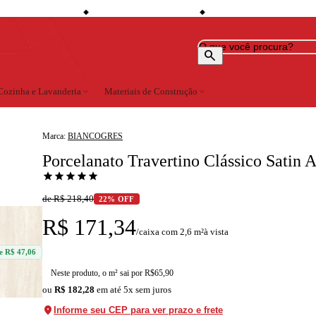
shopping_bag
credit_card
local_s
de desconto à vista
Compre no site e retire na loja
Todo o site em até 5x sem juros
◆
◆
◆
search
Cozinha e Lavanderia
expand_more
Materiais de Construção
expand_more
Marca:
BIANCOGRES
Porcelanato Travertino Clássico Satin
star
star
star
star
star
de R$ 218,40
22% OFF
R$ 171,34
à vista
/caixa com 2,6 m²
e R$ 47,06
Neste produto, o m² sai por R$
65,90
ou
R$ 182,28
em até 5x sem juros
location_on
Informe seu CEP para ver prazo e frete