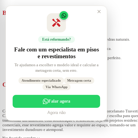
✕
Benefícios
handyman
Visual elegante e sofisticado:
inspirado na beleza das pedras naturais.
Está reformando?
Alta durabilidade:
ideal para ambientes de alto tráfego.
Fale com um especialista em pisos
Fácil manutenção:
superfície de limpeza simples e prática.
Acabamento acetinado:
toque suave e brilho discreto.
e revestimentos
Instalação eficiente:
bordas retificadas para um encaixe perfeito.
Te ajudamos a escolher o modelo ideal e calcular a
metragem certa, sem erro.
Atendimento especializado
Metragem certa
Conclusão
Via WhatsApp
Falar agora
Com um equilíbrio perfeito entre estética e funcionalidade, o
Porcelanato Travert
Agora não
Clássico Satin Acetinado Biancogres 80x80cm
é uma excelente escolha para que
transformar um ambiente com sofisticação e resistência. Seja em projetos residenc
comerciais, esse revestimento agrega valor e requinte ao espaço, tornando-se um
investimento duradouro e atemporal.