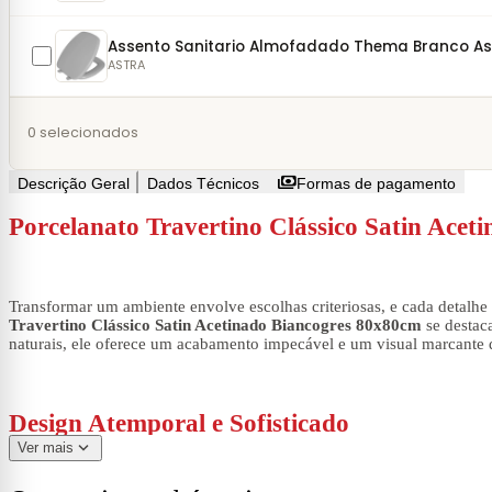
Assento Sanitario Almofadado Thema Branco As
ASTRA
0
selecionados
payments
Descrição Geral
Dados Técnicos
Formas de pagamento
Porcelanato Travertino Clássico Satin Ace
Transformar um ambiente envolve escolhas criteriosas, e cada detalhe 
Travertino Clássico Satin Acetinado Biancogres 80x80cm
se destac
naturais, ele oferece um acabamento impecável e um visual marcante q
Design Atemporal e Sofisticado
expand_more
Ver mais