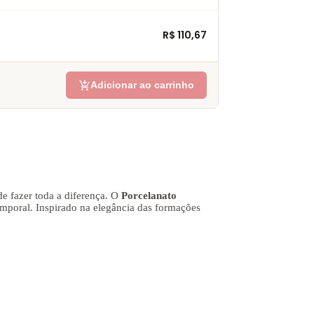
R$ 110,67
add_shopping_cart
Adicionar ao carrinho
de fazer toda a diferença. O
Porcelanato
mporal. Inspirado na elegância das formações