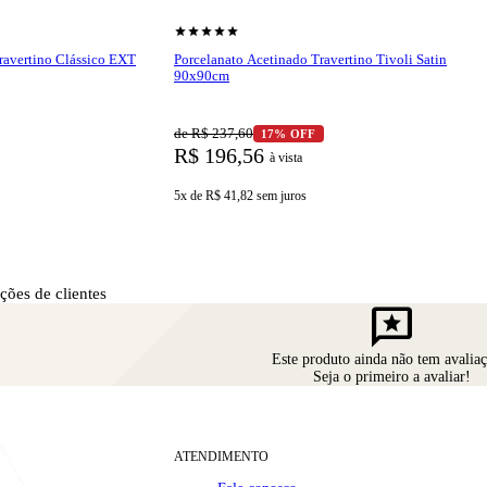
tinado Biancogres 80x80cm
remete à beleza das pedras naturais, trazen
shopping_cart
r produto
Ver produto
 combinando perfeitamente com diferentes estilos, do moderno ao rúst
star
star
star
star
star
.
ravertino Clássico EXT
Porcelanato Acetinado Travertino Tivoli Satin
90x90cm
de R$ 237,60
17% OFF
R$ 196,56
à vista
5x de R$ 41,82
sem juros
cetinado Biancogres 80x80cm
se destaca pela resistência e qualidade do
go, garantindo um revestimento durável e de fácil manutenção. Sua superf
ções de clientes
reviews
Este produto ainda não tem avaliaç
Seja o primeiro a avaliar!
atin Acetinado Biancogres 80x80cm
pode ser utilizado em diversos amb
ais, oferecendo uma composição harmoniosa e sofisticada. Sua textura e
ATENDIMENTO