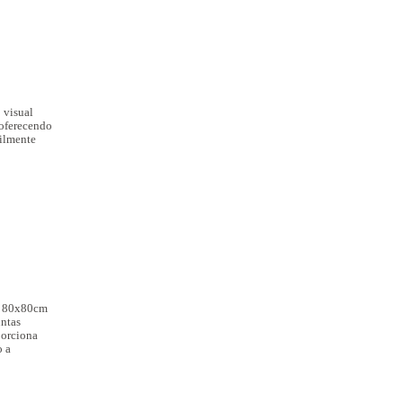
 visual
, oferecendo
cilmente
es 80x80cm
untas
porciona
o a