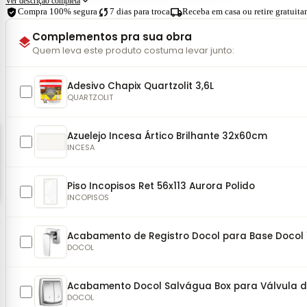
expand_more
Ver descrição completa
verified_user
sync
local_shipping
Compra 100% segura
7 dias para troca
Receba em casa ou retire gratuit
Complementos pra sua obra
layers
Quem leva este produto costuma levar junto:
Adesivo Chapix Quartzolit 3,6L
QUARTZOLIT
Azuelejo Incesa Ártico Brilhante 32x60cm
INCESA
Piso Incopisos Ret 56x113 Aurora Polido
INCOPISOS
Acabamento de Registro Docol para Base Docol 1.1
DOCOL
Acabamento Docol Salvágua Box para Válvula 
DOCOL