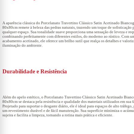
A aparência clássica do
Porcelanato Travertino Clássico Satin Acetinado Biancog
80x80cm
remete à beleza das pedras naturais, trazendo um toque de sofisticação 
qualquer espaço. Sua tonalidade suave proporciona uma sensação de leveza e req
combinando perfeitamente com diferentes estilos, do moderno ao rústico. Com u
acabamento acetinado, ele oferece um brilho sutil que realça os detalhes e valoriz
iluminação do ambiente.
Durabilidade e Resistência
Além do apelo estético, o
Porcelanato Travertino Clássico Satin Acetinado Bianc
80x80cm
se destaca pela resistência e qualidade dos materiais utilizados em sua f
Projetado para suportar o desgaste diário, ele é ideal para espaços de alto tráfego,
um revestimento durável e de fácil manutenção. Sua superfície minimiza o acúmu
sujeira e facilita a limpeza, tornando a rotina mais prática e eficiente.