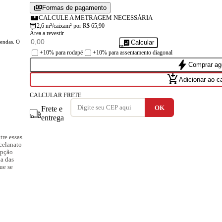
payments
Formas de pagamento
straighten
CALCULE A METRAGEM NECESSÁRIA
inventory_2
2,6 m²/caixa
m² por R$ 65,90
Área a revestir
calculate
Calcular
vendas. O
m²
+10% para rodapé
+10% para assentamento diagonal
bolt
Comprar ag
add_shopping_cart
Adicionar ao c
CALCULAR FRETE
Frete e
entrega
tre essas
celanato
opção
ia das
ue se