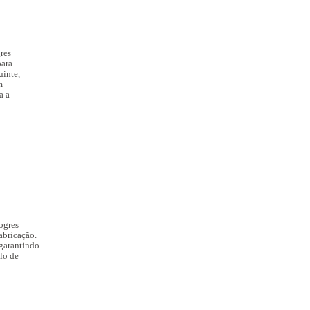
res
para
uinte,
m
a a
ogres
abricação.
 garantindo
lo de