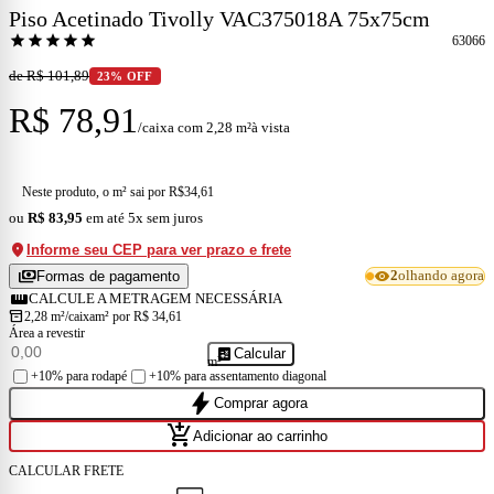
Piso Acetinado Tivolly VAC375018A 75x75cm
star
star
star
star
star
63066
de R$ 101,89
23% OFF
R$ 78,91
à vista
/caixa com 2,28 m²
Neste produto, o m² sai por R$
34,61
ou
R$ 83,95
em até 5x sem juros
location_on
Informe seu CEP para ver prazo e frete
payments
visibility
Formas de pagamento
2
olhando agora
straighten
CALCULE A METRAGEM NECESSÁRIA
inventory_2
2,28 m²/caixa
m² por R$ 34,61
Área a revestir
calculate
Calcular
m²
+10% para rodapé
+10% para assentamento diagonal
bolt
Comprar agora
add_shopping_cart
Adicionar ao carrinho
CALCULAR FRETE