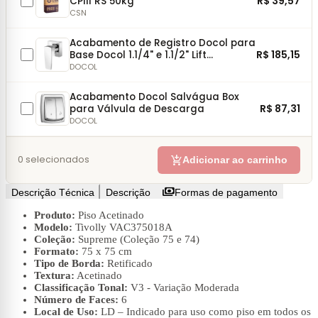
R$ 39,57
CPIII RS 50kg
CSN
Acabamento de Registro Docol para
R$ 185,15
Base Docol 1.1/4" e 1.1/2" Lift
Cromado
DOCOL
Acabamento Docol Salvágua Box
R$ 87,31
para Válvula de Descarga
DOCOL
add_shopping_cart
0
selecionados
Adicionar ao carrinho
payments
Descrição Técnica
Descrição
Formas de pagamento
Produto:
Piso Acetinado
Modelo:
Tivolly VAC375018A
Coleção:
Supreme (Coleção 75 e 74)
Formato:
75 x 75 cm
Tipo de Borda:
Retificado
Textura:
Acetinado
Classificação Tonal:
V3 - Variação Moderada
Número de Faces:
6
Local de Uso:
LD – Indicado para uso como piso em todos os