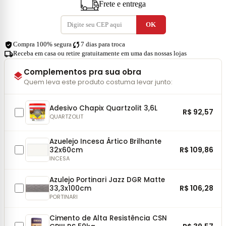
Frete e entrega
verified_user
sync
Compra 100% segura
7 dias para troca
local_shipping
Receba em casa ou retire gratuitamente em uma das nossas lojas
Complementos pra sua obra
layers
Quem leva este produto costuma levar junto:
Adesivo Chapix Quartzolit 3,6L
R$ 92,57
QUARTZOLIT
Azuelejo Incesa Ártico Brilhante
R$ 109,86
32x60cm
INCESA
Azulejo Portinari Jazz DGR Matte
R$ 106,28
33,3x100cm
PORTINARI
Cimento de Alta Resistência CSN