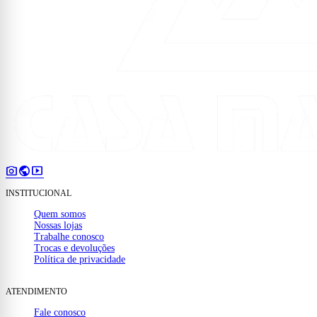
photo_camera
public
smart_display
INSTITUCIONAL
Quem somos
Nossas lojas
Trabalhe conosco
Trocas e devoluções
Política de privacidade
ATENDIMENTO
Fale conosco