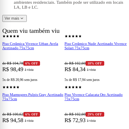
ambientes residenciais. Também pode ser utilizado em locais
LA, LB e LC.
expand_more
Dados Técnicos
Ver mais
Tamanho Técnico:
75,5 x 75,5 cm
Quem viu também viu
shopping_cart
shopping_cart
Ver produto
Ver produto
Dimensão:
755,0 mm x 755,0 mm x 8,70 mm
star
star
star
star
star
star
star
star
star
star
Junta Mínima:
2 mm
Peso por m²:
17,544 kg/m²
Piso Cerâmica Vivence Urban Avela
Piso Cerâmico Nude Acetinado Vivence
M² por Caixa:
2,28 m²
Acetinado 75x75cm
Solari 75x75cm
Peças por Caixa:
4
Peso por Caixa:
40,0 kg
Caixas por Palete:
32
de R$ 104,78
de R$ 102,60
6% OFF
18% OFF
M² por Palete:
72,96 m²
R$ 98,49
R$ 84,34
à vista
à vista
Peso por Palete:
1.292 kg
Tamanho do Palete:
1,15 m x 1,15 m
5x de R$ 20,96
sem juros
5x de R$ 17,94
sem juros
shopping_cart
shopping_cart
Ver produto
Ver produto
star
star
star
star
star
star
star
star
star
star
Piso Marmogres Pulpis Gray Acetinado
Piso Vivence Calacata Oro Acetinado
75x75cm
75x75cm
de R$ 100,62
de R$ 102,60
6% OFF
29% OFF
R$ 94,58
R$ 72,93
à vista
à vista