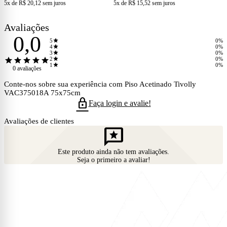
5x de R$ 20,12
sem juros
5x de R$ 15,52
sem juros
Avaliações
0,0
star
5
0%
star
4
0%
star
3
0%
star
star
star
star
star
star
2
0%
star
1
0%
0 avaliações
Conte-nos sobre sua experiência com Piso Acetinado Tivolly
VAC375018A 75x75cm
lock
Faça login e avalie!
Avaliações de clientes
reviews
Este produto ainda não tem avaliações.
Seja o primeiro a avaliar!