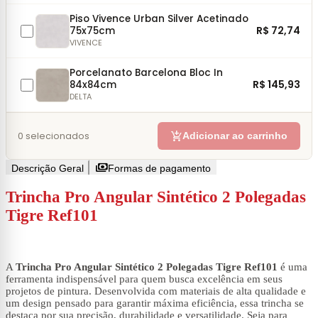
Piso Vivence Urban Silver Acetinado
R$ 72,74
75x75cm
VIVENCE
Porcelanato Barcelona Bloc In
R$ 145,93
84x84cm
DELTA
add_shopping_cart
0
selecionados
Adicionar ao carrinho
payments
Descrição Geral
Formas de pagamento
Trincha Pro Angular Sintético 2 Polegadas
Tigre Ref101
A
Trincha Pro Angular Sintético 2 Polegadas Tigre Ref101
é uma
ferramenta indispensável para quem busca excelência em seus
projetos de pintura. Desenvolvida com materiais de alta qualidade e
um design pensado para garantir máxima eficiência, essa trincha se
destaca por sua precisão, durabilidade e versatilidade. Seja para