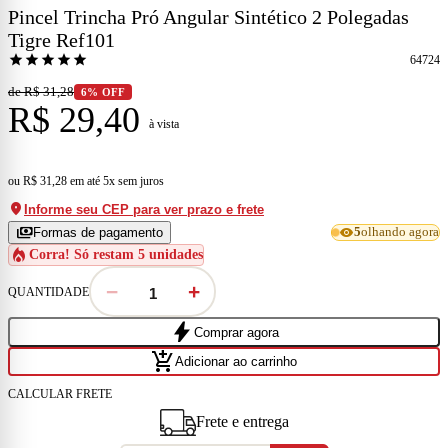
Pincel Trincha Pró Angular Sintético 2 Polegadas
Tigre Ref101
star
star
star
star
star
64724
de R$ 31,28
6% OFF
R$ 29,40
à vista
ou
R$ 31,28
em
até 5x sem juros
location_on
Informe seu CEP para ver prazo e frete
payments
visibility
Formas de pagamento
5
olhando agora
local_fire_department
Corra! Só restam 5 unidades
−
+
QUANTIDADE
bolt
Comprar agora
add_shopping_cart
Adicionar ao carrinho
CALCULAR FRETE
Frete e entrega