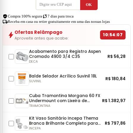
verified_user
sync
Compra 100% segura
7 dias para troca
local_shipping
Receba em casa ou retire gratuitamente em uma das nossas lojas
Ofertas Relâmpago
bolt
10:54:06
Aproveite antes que acabe:
Acabamento para Registro Aspen
R$ 56,28
Cromado 4900 3/4 C35
DECA
Balde Selador Acrílico Suvinil 18L
R$ 180,84
SUVINIL
Cuba Tramontina Morgana 60 FX
R$ 1.382,97
Undermount com Lixeira de
Embutir 5L, Tábua, Dosador, Cesto
TRAMONTINA
e Válvula
Kit Vaso Sanitário Incepa Thema
R$ 797,86
Branca Brilhante Completo para
Instalação
INCEPA