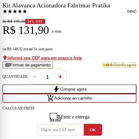
Kit Alavanca Acionadora Fabrimar Pratika
star
star
star
star
star
04943
de R$ 199,30
34% OFF
R$ 131,90
à vista
ou
R$ 140,32
em
até 5x sem juros
location_on
Informe seu CEP para ver prazo e frete
payments
visibility
Formas de pagamento
4
olhando agora
−
+
QUANTIDADE
bolt
Comprar agora
add_shopping_cart
Adicionar ao carrinho
CALCULAR FRETE
Frete e entrega