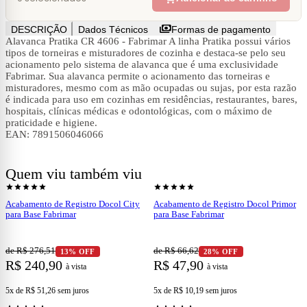
payments
DESCRIÇÃO
Dados Técnicos
Formas de pagamento
Alavanca Pratika CR 4606 - Fabrimar A linha Pratika possui vários
tipos de torneiras e misturadores de cozinha e destaca-se pelo seu
acionamento pelo sistema de alavanca que é uma exclusividade
Fabrimar. Sua alavanca permite o acionamento das torneiras e
misturadores, mesmo com as mão ocupadas ou sujas, por esta razão
é indicada para uso em cozinhas em residências, restaurantes, bares,
hospitais, clínicas médicas e odontológicas, com o máximo de
praticidade e higiene.
EAN: 7891506046066
Quem viu também viu
shopping_cart
shopping_cart
Ver produto
Ver produto
star
star
star
star
star
star
star
star
star
star
Acabamento de Registro Docol City
Acabamento de Registro Docol Primor
para Base Fabrimar
para Base Fabrimar
de R$ 276,51
de R$ 66,62
13% OFF
28% OFF
R$ 240,90
R$ 47,90
à vista
à vista
5x de R$ 51,26
sem juros
5x de R$ 10,19
sem juros
shopping_cart
shopping_cart
Ver produto
Ver produto