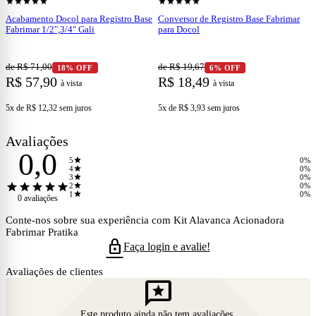
star
star
star
star
star
star
star
star
star
star
Acabamento Docol para Registro Base
Conversor de Registro Base Fabrimar
Fabrimar 1/2",3/4" Gali
para Docol
de R$ 71,00
de R$ 19,67
18% OFF
6% OFF
R$ 57,90
R$ 18,49
à vista
à vista
5x de R$ 12,32
sem juros
5x de R$ 3,93
sem juros
Avaliações
0,0
star
5
0%
star
4
0%
star
3
0%
star
star
star
star
star
star
2
0%
star
1
0%
0 avaliações
Conte-nos sobre sua experiência com Kit Alavanca Acionadora
Fabrimar Pratika
lock
Faça login e avalie!
Avaliações de clientes
reviews
Este produto ainda não tem avaliações.