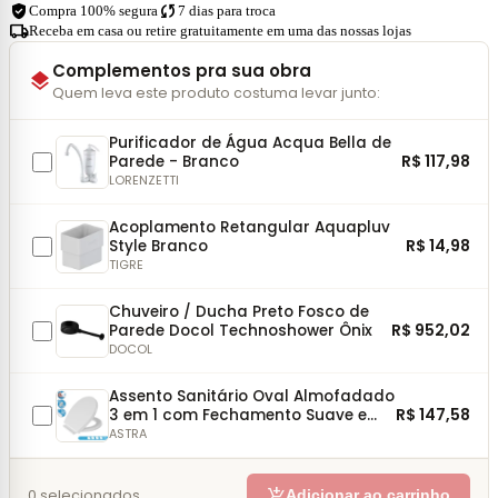
verified_user
sync
Compra 100% segura
7 dias para troca
local_shipping
Receba em casa ou retire gratuitamente em uma das nossas lojas
Complementos pra sua obra
layers
Quem leva este produto costuma levar junto:
Purificador de Água Acqua Bella de
R$ 117,98
Parede - Branco
LORENZETTI
Acoplamento Retangular Aquapluv
R$ 14,98
Style Branco
TIGRE
Chuveiro / Ducha Preto Fosco de
R$ 952,02
Parede Docol Technoshower Ônix
DOCOL
Assento Sanitário Oval Almofadado
R$ 147,58
3 em 1 com Fechamento Suave e
Fácil Remoção Astra
ASTRA
add_shopping_cart
0
selecionados
Adicionar ao carrinho