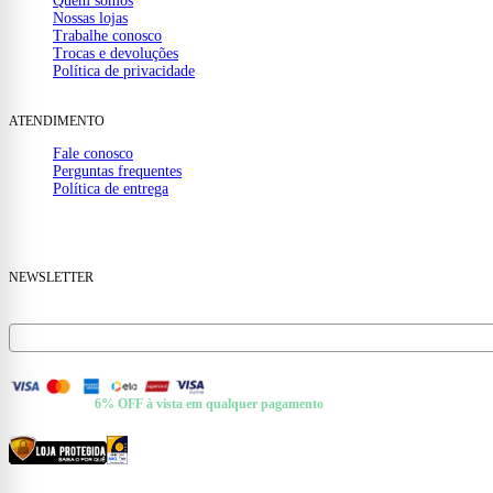
Quem somos
Nossas lojas
Trabalhe conosco
Trocas e devoluções
Política de privacidade
ATENDIMENTO
Fale conosco
Perguntas frequentes
Política de entrega
(32) 99910-1000
mail
contato@casamattos.com.br
NEWSLETTER
Receba ofertas e novidades no seu e-mail.
FORMAS DE PAGAMENTO
+ Pix e Boleto ·
6% OFF à vista em qualquer pagamento
CERTIFICADOS E SEGURANÇA
© 2026 Casa Mattos · CNPJ 19.525.302/0001-01 · Rua Dr. Francisco de Barros, 261 —