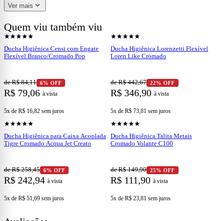
expand_more
Ver mais
evitando problemas de desgaste, melhorando o desempenho do
equipamento, aprimorando sua resistência às altas temperaturas e o
Quem viu também viu
protegendo de problemas com a ação do tempo. Além disso, tem
shopping_cart
shopping_cart
Ver produto
Ver produto
design mais neutro, o que facilita a sua combinação na decoração.
star
star
star
star
star
star
star
star
star
star
trazendo um brilho metálico que deixa qualquer banheiro moderno.
Ducha Higiênica Censi com Engate
Ducha Higiênica Lorenzetti Flexível
Flexível Branco/Cromado Pop
Loren Like Cromado
- Elevada dureza superficial;
de R$ 84,11
de R$ 442,67
6% OFF
22% OFF
R$ 79,06
R$ 346,90
à vista
à vista
- Alta qualidade;
5x de R$ 16,82
sem juros
5x de R$ 73,81
sem juros
shopping_cart
shopping_cart
Ver produto
Ver produto
star
star
star
star
star
star
star
star
star
star
- Aumento da vida útil da peça tratada;
Ducha Higiênica para Caixa Acoplada
Ducha Higiênica Talita Metais
Tigre Cromado Acqua Jet Creato
Cromado Volante C100
- Resistência a abrasão e à corrosão;
de R$ 258,45
de R$ 149,90
6% OFF
25% OFF
R$ 242,94
R$ 111,90
à vista
à vista
5x de R$ 51,69
sem juros
5x de R$ 23,81
sem juros
- Garantia no serviço;