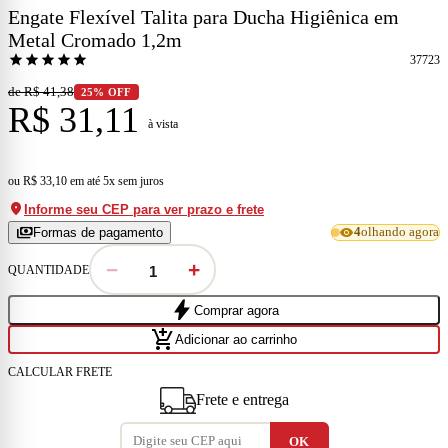
Engate Flexível Talita para Ducha Higiênica em
Metal Cromado 1,2m
star
star
star
star
star
37723
de R$ 41,38
25% OFF
R$ 31,11
à vista
ou
R$ 33,10
em
até 5x sem juros
location_on
Informe seu CEP para ver prazo e frete
payments
visibility
Formas de pagamento
4
olhando agora
−
+
QUANTIDADE
bolt
Comprar agora
add_shopping_cart
Adicionar ao carrinho
CALCULAR FRETE
Frete e entrega