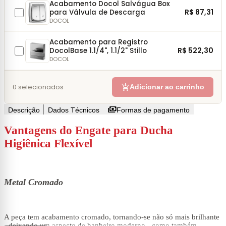
Acabamento Docol Salvágua Box
R$ 87,31
para Válvula de Descarga
DOCOL
Acabamento para Registro
R$ 522,30
DocolBase 1.1/4", 1.1/2" Stillo
DOCOL
add_shopping_cart
0
selecionados
Adicionar ao carrinho
payments
Descrição
Dados Técnicos
Formas de pagamento
Vantagens do Engate para Ducha
Higiênica Flexível
Metal Cromado
A peça tem acabamento cromado, tornando-se não só mais brilhante
- deixando um aspecto de banheiro moderno - como também