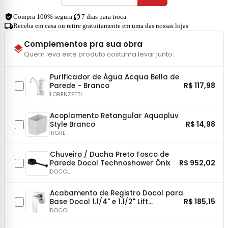
verified_user
sync
Compra 100% segura
7 dias para troca
local_shipping
Receba em casa ou retire gratuitamente em uma das nossas lojas
Complementos pra sua obra
layers
Quem leva este produto costuma levar junto:
Purificador de Água Acqua Bella de
R$ 117,98
Parede - Branco
LORENZETTI
Acoplamento Retangular Aquapluv
R$ 14,98
Style Branco
TIGRE
Chuveiro / Ducha Preto Fosco de
R$ 952,02
Parede Docol Technoshower Ônix
DOCOL
Acabamento de Registro Docol para
R$ 185,15
Base Docol 1.1/4" e 1.1/2" Lift
Cromado
DOCOL