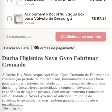
Cromado
DOCOL
Acabamento Docol Salvágua Box
R$ 87,31
para Válvula de Descarga
DOCOL
add_shopping_cart
0
selecionados
Adicionar ao carrinho
payments
Descrição Geral
Formas de pagamento
Ducha Higiênica Nova Gyro Fabrimar
Cromado
A Ducha Higiênica Acqua Ajet Nova Gyro Cromado da Fabrimar é a
combinação perfeita de modernidade, funcionalidade e elegância
para qualquer banheiro. Projetada com um design sofisticado, esta
ducha higiênica oferece praticidade e conforto, elevando a
experiência de higiene pessoal. Com um acabamento cromado de
alta qualidade, a Nova Gyro não só adiciona um toque de
sofisticação ao ambiente, mas também garante durabilidade e
resistência.
expand_more
Ver mais