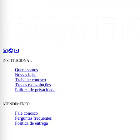
photo_camera
public
smart_display
INSTITUCIONAL
Quem somos
Nossas lojas
Trabalhe conosco
Trocas e devoluções
Política de privacidade
ATENDIMENTO
Fale conosco
Perguntas frequentes
Política de entrega
(32) 99910-1000
mail
contato@casamattos.com.br