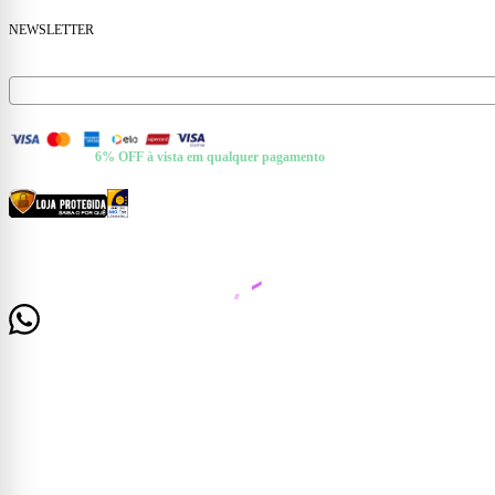
NEWSLETTER
Receba ofertas e novidades no seu e-mail.
FORMAS DE PAGAMENTO
+ Pix e Boleto ·
6% OFF à vista em qualquer pagamento
CERTIFICADOS E SEGURANÇA
© 2026 Casa Mattos · CNPJ 19.525.302/0001-01 · Rua Dr. Francisco de Barros, 261 —
Centro, Cataguases/MG