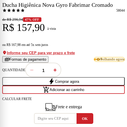
Ducha Higiênica Nova Gyro Fabrimar Cromado
star
star
star
star
star
58044
de R$ 296,94
47% OFF
R$ 157,90
à vista
ou
R$ 167,98
em
até 5x sem juros
location_on
Informe seu CEP para ver prazo e frete
payments
visibility
Formas de pagamento
9
olhando agora
−
+
QUANTIDADE
bolt
Comprar agora
add_shopping_cart
Adicionar ao carrinho
CALCULAR FRETE
Frete e entrega