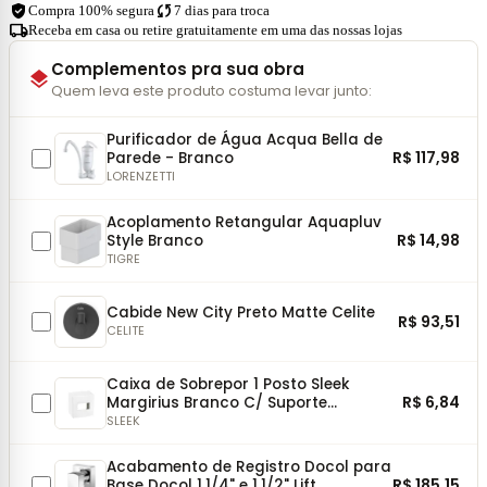
verified_user
sync
Compra 100% segura
7 dias para troca
local_shipping
Receba em casa ou retire gratuitamente em uma das nossas lojas
Complementos pra sua obra
layers
Quem leva este produto costuma levar junto:
Purificador de Água Acqua Bella de
R$ 117,98
Parede - Branco
LORENZETTI
Acoplamento Retangular Aquapluv
R$ 14,98
Style Branco
TIGRE
Cabide New City Preto Matte Celite
R$ 93,51
CELITE
Caixa de Sobrepor 1 Posto Sleek
R$ 6,84
Margirius Branco C/ Suporte
75x75mm
SLEEK
Acabamento de Registro Docol para
R$ 185,15
Base Docol 1.1/4" e 1.1/2" Lift