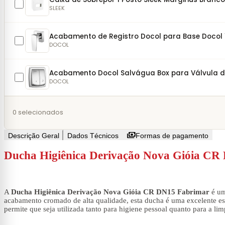
SLEEK
Acabamento de Registro Docol para Base Docol 1.1
DOCOL
Acabamento Docol Salvágua Box para Válvula 
DOCOL
0
selecionados
payments
Descrição Geral
Dados Técnicos
Formas de pagamento
Ducha Higiênica Derivação Nova Gióia CR 
A
Ducha Higiênica Derivação Nova Gióia CR DN15 Fabrimar
é um
acabamento cromado de alta qualidade, esta ducha é uma excelente esc
permite que seja utilizada tanto para higiene pessoal quanto para a li