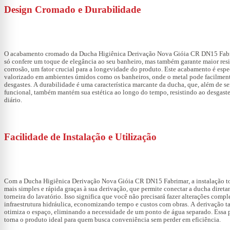
Design Cromado e Durabilidade
O acabamento cromado da
Ducha Higiênica Derivação Nova Gióia CR DN15 Fab
só confere um toque de elegância ao seu banheiro, mas também garante maior resi
corrosão, um fator crucial para a longevidade do produto. Este acabamento é esp
valorizado em ambientes úmidos como os banheiros, onde o metal pode facilment
desgastes. A durabilidade é uma característica marcante da ducha, que, além de se
funcional, também mantém sua estética ao longo do tempo, resistindo ao desgast
diário.
Facilidade de Instalação e Utilização
Com a
Ducha Higiênica Derivação Nova Gióia CR DN15 Fabrimar
, a instalação t
mais simples e rápida graças à sua derivação, que permite conectar a ducha direta
torneira do lavatório. Isso significa que você não precisará fazer alterações compl
infraestrutura hidráulica, economizando tempo e custos com obras. A derivação
otimiza o espaço, eliminando a necessidade de um ponto de água separado. Essa 
torna o produto ideal para quem busca conveniência sem perder em eficiência.