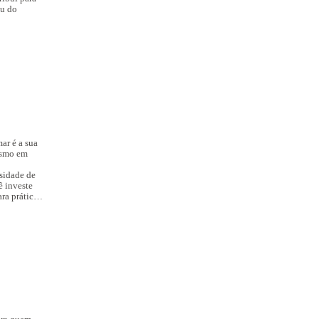
ou do
mar
é a sua
esmo em
sidade de
ê investe
ra práticas