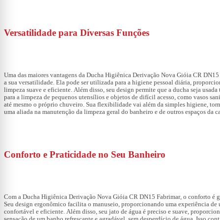
Versatilidade para Diversas Funções
Uma das maiores vantagens da
Ducha Higiênica Derivação Nova Gióia CR DN15
a sua versatilidade. Ela pode ser utilizada para a higiene pessoal diária, proporc
limpeza suave e eficiente. Além disso, seu design permite que a ducha seja usad
para a limpeza de pequenos utensílios e objetos de difícil acesso, como vasos sani
até mesmo o próprio chuveiro. Sua flexibilidade vai além da simples higiene, tor
uma aliada na manutenção da limpeza geral do banheiro e de outros espaços da ca
Conforto e Praticidade no Seu Banheiro
Com a
Ducha Higiênica Derivação Nova Gióia CR DN15 Fabrimar
, o conforto é 
Seu design ergonômico facilita o manuseio, proporcionando uma experiência de 
confortável e eficiente. Além disso, seu jato de água é preciso e suave, proporcio
sensação de um banho refrescante e agradável, sem desperdício de água. Isso cont