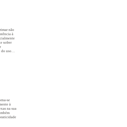
rimar
não
stência à
ecialmente
e sofrer
r
e do uso
orna-se
mente à
exas na sua
 também
praticidade