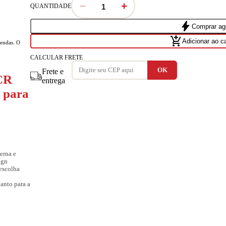
−
+
QUANTIDADE
bolt
Comprar ag
add_shopping_cart
Adicionar ao c
vendas. O
CALCULAR FRETE
Frete e
 CR
entrega
 para
erna e
ign
 escolha
uanto para a