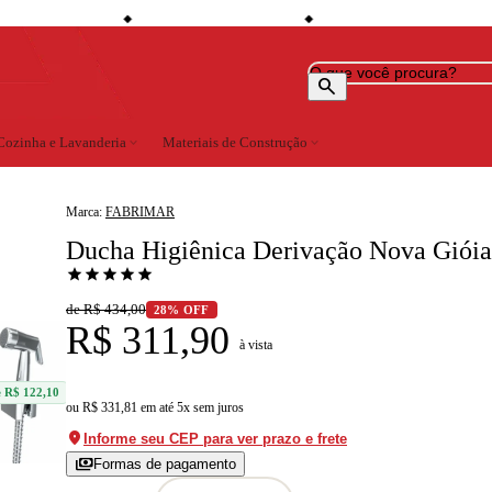
shopping_bag
credit_card
local_shippin
e desconto à vista
Compre no site e retire na loja
Todo o site em até 5x sem juros
◆
◆
◆
search
Cozinha e Lavanderia
expand_more
Materiais de Construção
expand_more
Marca:
FABRIMAR
Ducha Higiênica Derivação Nova Giói
star
star
star
star
star
de R$ 434,00
28% OFF
R$ 311,90
à vista
 R$ 122,10
ou
R$ 331,81
em
até 5x sem juros
location_on
Informe seu CEP para ver prazo e frete
payments
Formas de pagamento