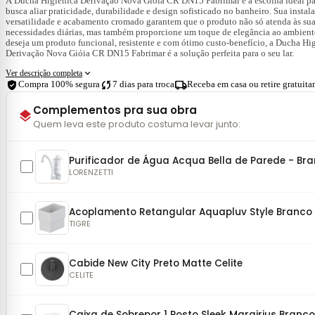
A
Ducha Higiênica Derivação Nova Gióia CR DN15 Fabrimar
é a escolha ideal p
busca aliar praticidade, durabilidade e design sofisticado no banheiro. Sua instala
versatilidade e acabamento cromado garantem que o produto não só atenda às su
necessidades diárias, mas também proporcione um toque de elegância ao ambient
deseja um produto funcional, resistente e com ótimo custo-benefício, a
Ducha Hig
Derivação Nova Gióia CR DN15 Fabrimar
é a solução perfeita para o seu lar.
expand_more
Ver descrição completa
verified_user
sync
local_shipping
Compra 100% segura
7 dias para troca
Receba em casa ou retire gratuit
Complementos pra sua obra
layers
Quem leva este produto costuma levar junto:
Purificador de Água Acqua Bella de Parede - Br
LORENZETTI
Acoplamento Retangular Aquapluv Style Branco
TIGRE
Cabide New City Preto Matte Celite
CELITE
Caixa de Sobrepor 1 Posto Sleek Margirius Bran