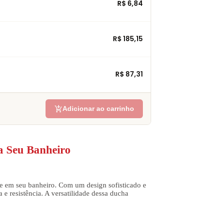
R$ 6,84
R$ 185,15
R$ 87,31
add_shopping_cart
Adicionar ao carrinho
a Seu Banheiro
e em seu banheiro. Com um design sofisticado e
e resistência. A versatilidade dessa ducha
.