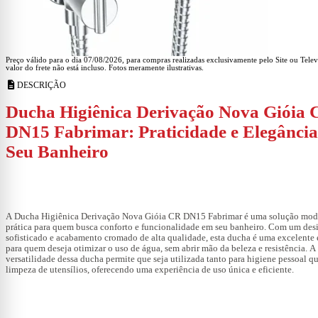
Preço válido para o dia 07/08/2026, para compras realizadas exclusivamente pelo Site ou Tele
valor do frete não está incluso. Fotos meramente ilustrativas.
description
DESCRIÇÃO
Ducha Higiênica Derivação Nova Gióia
DN15 Fabrimar: Praticidade e Elegância
Seu Banheiro
A
Ducha Higiênica Derivação Nova Gióia CR DN15 Fabrimar
é uma solução mod
prática para quem busca conforto e funcionalidade em seu banheiro. Com um des
sofisticado e acabamento cromado de alta qualidade, esta ducha é uma excelente
para quem deseja otimizar o uso de água, sem abrir mão da beleza e resistência. A
versatilidade dessa ducha permite que seja utilizada tanto para higiene pessoal q
limpeza de utensílios, oferecendo uma experiência de uso única e eficiente.