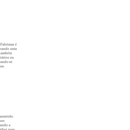
 Fabrimar
é
ionando uma
a também
tários ou
nando-se
sa.
garantido.
uso
nando a
ribui para