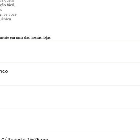
ara quem
ção fácil,
as
e. Se você
iênica
amente em uma das nossas lojas
anco
co C/ Suporte 75x75mm