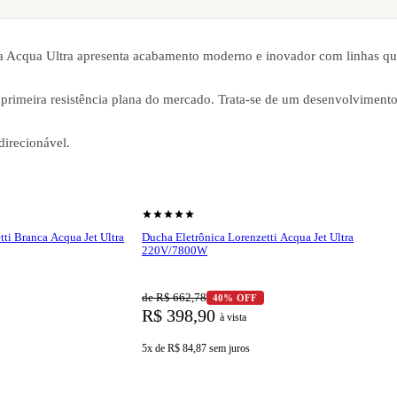
a Acqua Ultra apresenta acabamento moderno e inovador com linhas qua
 primeira resistência plana do mercado. Trata-se de um desenvolviment
direcionável.
shopping_cart
r produto
Ver produto
star
star
star
star
star
ti Branca Acqua Jet Ultra
Ducha Eletrônica Lorenzetti Acqua Jet Ultra
220V/7800W
de R$ 662,78
40% OFF
R$ 398,90
à vista
5x de R$ 84,87
sem juros