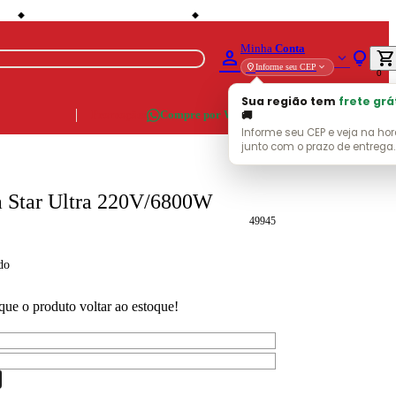
local_shipping
storefront
os
Entrega Grátis (consulte localidades)
Lojas em Cataguases · Muriaé · Leopoldina · U
◆
◆
Minha
Conta
person
lightbulb
shopping_cart
expand_more
expand_more
location_on
Informe seu CEP
0
Sua região tem
frete grá
🚚
Promoções
Compre por WhatsApp
Informe seu CEP e veja na ho
junto com o prazo de entrega.
a Star Ultra 220V/6800W
49945
do
que o produto voltar ao estoque!