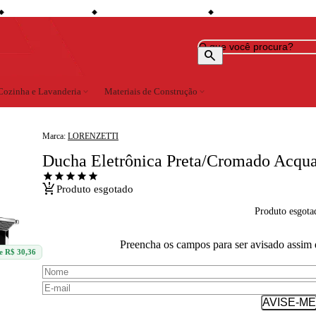
ll
shopping_bag
credit_card
6% de desconto à vista
Compre no site e retire na loja
Todo o site em até 5x sem jur
◆
◆
search
Cozinha e Lavanderia
expand_more
Materiais de Construção
expand_more
Marca:
LORENZETTI
Ducha Eletrônica Preta/Cromado Acqu
star
star
star
star
star
production_quantity_limits
Produto esgotado
Produto esgota
Preencha os campos para ser avisado assim 
e R$ 30,36
AVISE-ME