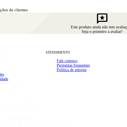
ções de clientes
reviews
Este produto ainda não tem avaliaç
Seja o primeiro a avaliar!
ATENDIMENTO
Fale conosco
Perguntas frequentes
Política de entrega
ões
(32) 99910-1000
mail
cidade
contato@casamattos.com.br