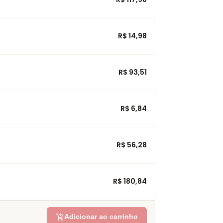
R$ 14,98
R$ 93,51
R$ 6,84
R$ 56,28
R$ 180,84
add_shopping_cart
Adicionar ao carrinho