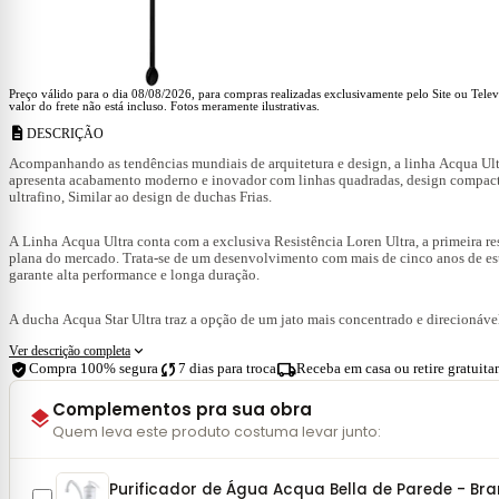
Preço válido para o dia 08/08/2026, para compras realizadas exclusivamente pelo Site ou Tele
valor do frete não está incluso. Fotos meramente ilustrativas.
description
DESCRIÇÃO
Acompanhando as tendências mundiais de arquitetura e design, a linha Acqua Ult
apresenta acabamento moderno e inovador com linhas quadradas, design compac
ultrafino, Similar ao design de duchas Frias.
A Linha Acqua Ultra conta com a exclusiva Resistência Loren Ultra, a primeira re
plana do mercado. Trata-se de um desenvolvimento com mais de cinco anos de es
garante alta performance e longa duração.
A ducha Acqua Star Ultra traz a opção de um jato mais concentrado e direcionáve
expand_more
Ver descrição completa
verified_user
sync
local_shipping
Compra 100% segura
7 dias para troca
Receba em casa ou retire gratuit
Complementos pra sua obra
layers
Quem leva este produto costuma levar junto:
Purificador de Água Acqua Bella de Parede - Br