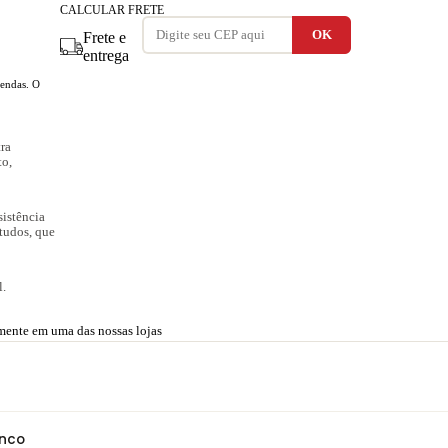
CALCULAR FRETE
Frete e
entrega
vendas. O
ra
to,
sistência
tudos, que
l.
amente em uma das nossas lojas
anco