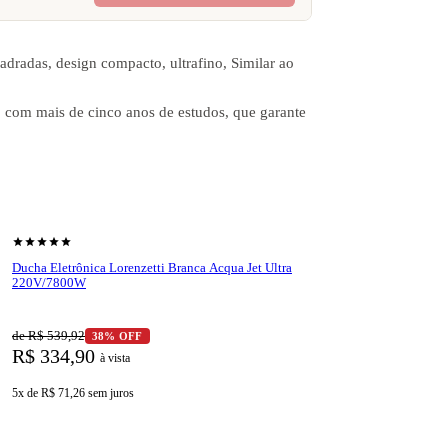
dradas, design compacto, ultrafino, Similar ao
o com mais de cinco anos de estudos, que garante
shopping_cart
Ver produto
star
star
star
star
star
Ducha Eletrônica Lorenzetti Branca Acqua Jet Ultra
220V/7800W
de R$ 539,92
38% OFF
R$ 334,90
à vista
5x de R$ 71,26
sem juros