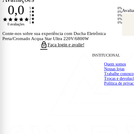
0,0
star
5
0%
Avalia
star
4
0%
star
3
0%
star
star
star
star
star
star
2
0%
star
1
0%
0 avaliações
Conte-nos sobre sua experiência com Ducha Eletrônica
Preta/Cromado Acqua Star Ultra 220V/6800W
lock
Faça login e avalie!
INSTITUCIONAL
Quem somos
Nossas lojas
Trabalhe conosco
Trocas e devoluç
Política de priva