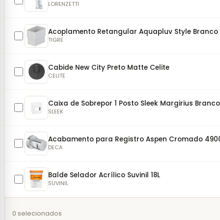
LORENZETTI
Acoplamento Retangular Aquapluv Style Branco
TIGRE
Cabide New City Preto Matte Celite
CELITE
Caixa de Sobrepor 1 Posto Sleek Margirius Bran
SLEEK
Acabamento para Registro Aspen Cromado 490
DECA
Balde Selador Acrílico Suvinil 18L
SUVINIL
0
selecionados