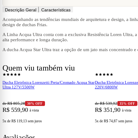
Descrição Geral
Características
Acompanhando as tendências mundiais de arquitetura e design, a linh
design de duchas Frias.
A Linha Acqua Ultra conta com a exclusiva Resistência Loren Ultra, a
alta performance e longa duração.
A ducha Acqua Star Ultra traz a opção de um jato mais concentrado e 
Quem viu também viu
shopping_cart
shopping_cart
Ver produto
Ve
star
star
star
star
star
star
star
star
star
star
Ducha Eletrônica Lorenzetti Preta/Cromado Acqua Star
Ducha Eletrônica Lorenzet
Ultra 127V/5500W
220V/6800W
de R$ 805,28
de R$ 539,92
30% OFF
35% OFF
R$ 559,90
R$ 351,90
à vista
à vista
5x de R$ 119,13
sem juros
5x de R$ 74,87
sem juros
Avaliações