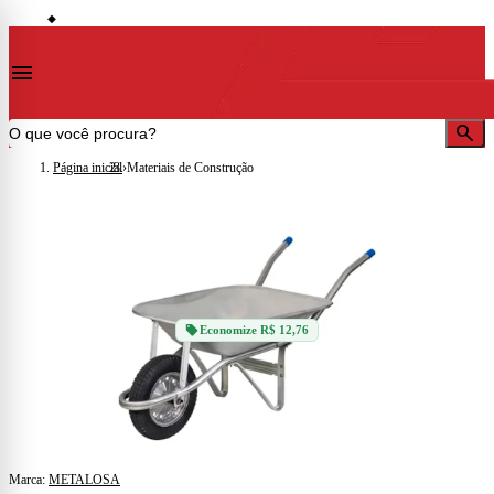
storefront
s
idades)
Lojas em Cataguases · Muriaé · Leopoldina · Ubá · Juiz de Fora · Além Paraíba
◆
◆
menu
search
Página inicial
›
Materiais de Construção
sell
Economize R$ 12,76
Marca:
METALOSA