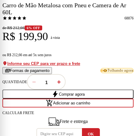
Carro de Mão Metalosa com Pneu e Camera de Ar
60L
star
star
star
star
star
68876
de R$ 212,66
6% OFF
R$ 199,90
à vista
ou
R$ 212,66
em
até 5x sem juros
location_on
Informe seu CEP para ver prazo e frete
payments
visibility
Formas de pagamento
7
olhando agora
−
+
QUANTIDADE
bolt
Comprar agora
add_shopping_cart
Adicionar ao carrinho
CALCULAR FRETE
Frete e entrega