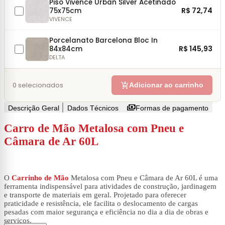
Piso Vivence Urban Silver Acetinado
R$ 72,74
75x75cm
VIVENCE
Porcelanato Barcelona Bloc In
R$ 145,93
84x84cm
DELTA
add_shopping_cart
0
selecionados
Adicionar ao carrinho
payments
Descrição Geral
Dados Técnicos
Formas de pagamento
Carro de Mão Metalosa com Pneu e
Câmara de Ar 60L
O
Carrinho de Mão
Metalosa com Pneu e Câmara de Ar 60L é uma
ferramenta indispensável para atividades de construção, jardinagem
e transporte de materiais em geral. Projetado para oferecer
praticidade e resistência, ele facilita o deslocamento de cargas
pesadas com maior segurança e eficiência no dia a dia de obras e
serviços.