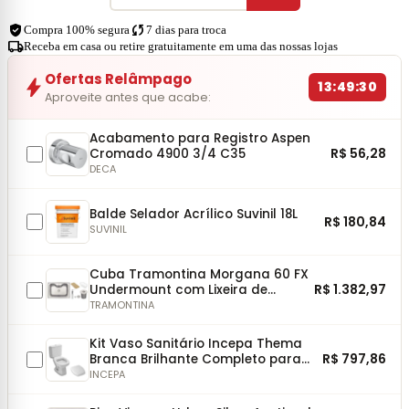
verified_user
sync
Compra 100% segura
7 dias para troca
local_shipping
Receba em casa ou retire gratuitamente em uma das nossas lojas
Ofertas Relâmpago
bolt
13:49:29
Aproveite antes que acabe:
Acabamento para Registro Aspen
R$ 56,28
Cromado 4900 3/4 C35
DECA
Balde Selador Acrílico Suvinil 18L
R$ 180,84
SUVINIL
Cuba Tramontina Morgana 60 FX
R$ 1.382,97
Undermount com Lixeira de
Embutir 5L, Tábua, Dosador, Cesto
TRAMONTINA
e Válvula
Kit Vaso Sanitário Incepa Thema
R$ 797,86
Branca Brilhante Completo para
Instalação
INCEPA