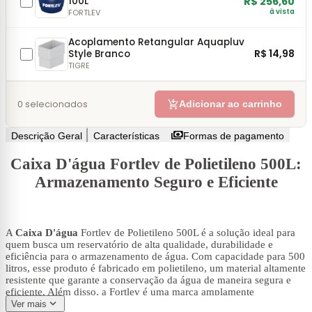
100L
R$ 256,60
à vista
FORTLEV
Acoplamento Retangular Aquapluv
R$ 14,98
Style Branco
TIGRE
add_shopping_cart
0
selecionados
Adicionar ao carrinho
payments
Descrição Geral
Características
Formas de pagamento
Caixa D'água Fortlev de Polietileno 500L:
Armazenamento Seguro e Eficiente
A
Caixa D'água
Fortlev de Polietileno 500L é a solução ideal para
quem busca um reservatório de alta qualidade, durabilidade e
eficiência para o armazenamento de água. Com capacidade para 500
litros, esse produto é fabricado em polietileno, um material altamente
resistente que garante a conservação da água de maneira segura e
eficiente. Além disso, a Fortlev é uma marca amplamente
expand_more
reconhecida por sua excelência no mercado de soluções de
Ver mais