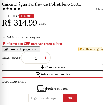
Caixa D'água Fortlev de Polietileno 500L
star
star
star
star
star
08916
de R$ 390,47
19% OFF
R$ 314,99
à vista
ou
R$ 335,10
em
até 5x sem juros
location_on
Informe seu CEP para ver prazo e frete
payments
visibility
Formas de pagamento
2
olhando agora
−
+
QUANTIDADE
bolt
Comprar agora
add_shopping_cart
Adicionar ao carrinho
CALCULAR FRETE
Frete e entrega