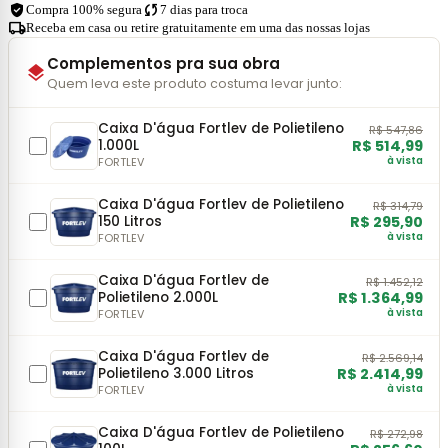
verified_user
sync
Compra 100% segura
7 dias para troca
local_shipping
Receba em casa ou retire gratuitamente em uma das nossas lojas
Complementos pra sua obra
layers
Quem leva este produto costuma levar junto:
Caixa D'água Fortlev de Polietileno
R$ 547,86
1.000L
R$ 514,99
à vista
FORTLEV
Caixa D'água Fortlev de Polietileno
R$ 314,79
150 Litros
R$ 295,90
à vista
FORTLEV
Caixa D'água Fortlev de
R$ 1.452,12
Polietileno 2.000L
R$ 1.364,99
à vista
FORTLEV
Caixa D'água Fortlev de
R$ 2.569,14
Polietileno 3.000 Litros
R$ 2.414,99
à vista
FORTLEV
Caixa D'água Fortlev de Polietileno
R$ 272,98