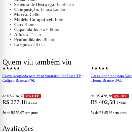
Sistema de Descarga:
EcoFlush
Composição:
Louça sanitária
Marca:
Celite
Modelo Compatível:
Elite
Cor:
Branco
Capacidade:
3 a 6 litros
Altura:
41 cm
Profundidade:
20 cm
Largura:
36 cm
Quem viu também viu
shopping_cart
shopping_cart
Ver produto
Ve
star
star
star
star
star
star
star
star
star
star
Caixa Acoplada para Vaso Sanitário EcoFlush TP
Caixa Acoplada para Vaso
Calipso Branca 3/6L
Thema Branco 3/6L
de R$ 294,87
de R$ 428,28
6% OFF
6% OFF
R$ 277,18
R$ 402,58
à vista
à vista
5x de R$ 58,97
sem juros
5x de R$ 85,66
sem juros
Avaliações