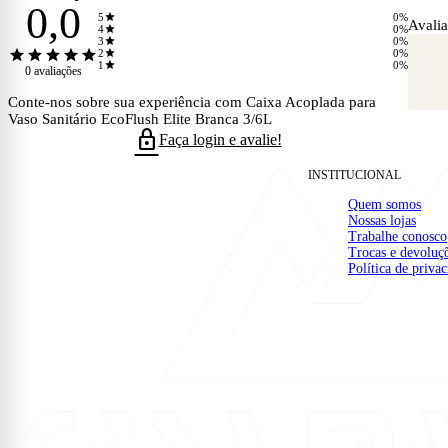
0,0
star
5
0%
Avalia
star
4
0%
star
3
0%
star
star
star
star
star
star
2
0%
star
1
0%
0 avaliações
Conte-nos sobre sua experiência com Caixa Acoplada para
Vaso Sanitário EcoFlush Elite Branca 3/6L
lock
Faça login e avalie!
INSTITUCIONAL
Quem somos
Nossas lojas
Trabalhe conosco
Trocas e devoluç
Política de priva