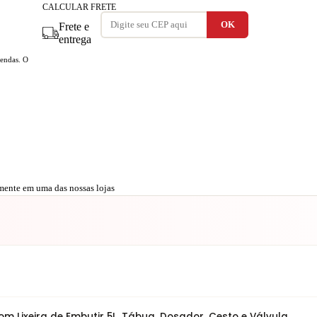
CALCULAR FRETE
Frete e
entrega
vendas. O
amente em uma das nossas lojas
Lixeira de Embutir 5L, Tábua, Dosador, Cesto e Válvula