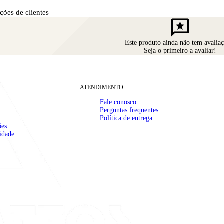
ções de clientes
reviews
Este produto ainda não tem avaliaç
Seja o primeiro a avaliar!
ATENDIMENTO
Fale conosco
Perguntas frequentes
Política de entrega
ões
(32) 99910-1000
mail
cidade
contato@casamattos.com.br