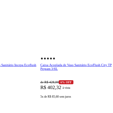
shopping_cart
r produto
Ver produto
star
star
star
star
star
 Sanitário Incepa Ecoflush
Caixa Acoplada de Vaso Sanitário EcoFlush City TP
Pergam 3/6L
de R$ 428,00
6% OFF
R$ 402,32
à vista
5x de R$ 85,60
sem juros