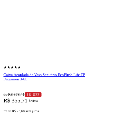
shopping_cart
Ver produto
star
star
star
star
star
Caixa Acoplada de Vaso Sanitário EcoFlush Life TP
Pergamon 3/6L
de R$ 378,41
6% OFF
R$ 355,71
à vista
5x de R$ 75,68
sem juros