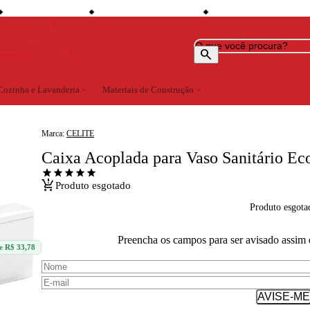
ll
shopping_bag
credit_card
6% de desconto à vista
Compre no site e retire na loja
Todo o site em até 5x sem juro
◆
◆
search
Cozinha e Lavanderia
expand_more
Materiais de Construção
expand_more
Marca:
CELITE
Caixa Acoplada para Vaso Sanitário Ec
star
star
star
star
star
production_quantity_limits
Produto esgotado
Produto esgota
Preencha os campos para ser avisado assim 
e R$ 33,78
AVISE-ME