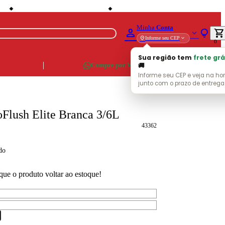
local_shipping
storefront
s
Entrega Grátis (consulte localidades)
Lojas em Cataguases · Muriaé · Leopoldina · U
◆
◆
Minha
Conta
person
lightbulb
shopping_cart
expand_more
expand_more
location_on
Informe seu CEP
0
Sua região tem
frete grá
🚚
Promoções
Compre por WhatsApp
Informe seu CEP e veja na ho
junto com o prazo de entrega
oFlush Elite Branca 3/6L
43362
do
que o produto voltar ao estoque!