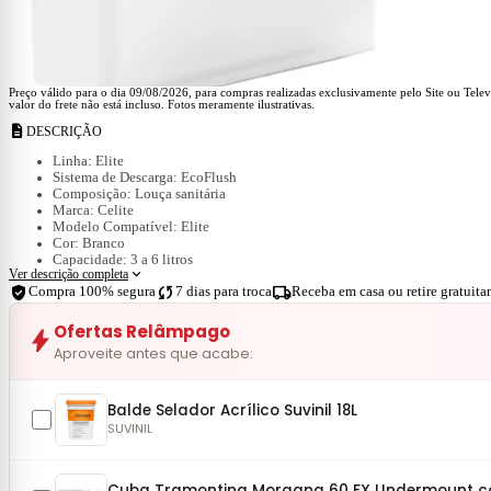
Preço válido para o dia 09/08/2026, para compras realizadas exclusivamente pelo Site ou Tele
valor do frete não está incluso. Fotos meramente ilustrativas.
description
DESCRIÇÃO
Linha:
Elite
Sistema de Descarga:
EcoFlush
Composição:
Louça sanitária
Marca:
Celite
Modelo Compatível:
Elite
Cor:
Branco
Capacidade:
3 a 6 litros
expand_more
Ver descrição completa
Altura:
41 cm
verified_user
sync
local_shipping
Compra 100% segura
7 dias para troca
Receba em casa ou retire gratuit
Profundidade:
20 cm
Largura:
36 cm
Ofertas Relâmpago
bolt
Aproveite antes que acabe:
Balde Selador Acrílico Suvinil 18L
SUVINIL
Cuba Tramontina Morgana 60 FX Undermount com 