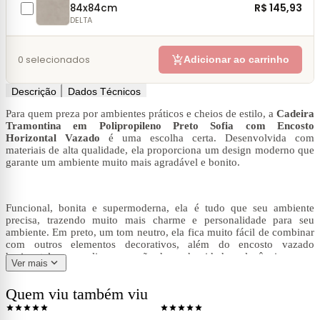
R$ 145,93
84x84cm
DELTA
add_shopping_cart
0
selecionados
Adicionar ao carrinho
Descrição
Dados Técnicos
Para quem preza por ambientes práticos e cheios de estilo, a
Cadeira
Tramontina em Polipropileno Preto Sofia com Encosto
Horizontal Vazado
é uma escolha certa. Desenvolvida com
materiais de alta qualidade, ela proporciona um design moderno que
garante um ambiente muito mais agradável e bonito.
Funcional, bonita e supermoderna, ela é tudo que seu ambiente
precisa, trazendo muito mais charme e personalidade para seu
ambiente. Em preto, um tom neutro, ela fica muito fácil de combinar
com outros elementos decorativos, além do encosto vazado
horizontal que amplia a sensação de modernidade e elegância no seu
expand_more
Ver mais
ambiente.
Quem viu também viu
shopping_cart
shopping_cart
Ver produto
Ver produto
star
star
star
star
star
star
star
star
star
star