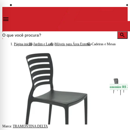
storefront
sell
ades)
Lojas em Cataguases · Muriaé · Leopoldina · Ubá · Juiz de Fora · Além Paraíba
◆
◆
menu
search
Página inicial
›
Jardim e Lazer
›
Móveis para Área Externa
›
Cadeiras e Mesas
sell
Economize R$ 2
Marca:
TRAMONTINA DELTA