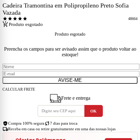
Cadeira Tramontina em Polipropileno Preto Sofia
Vazada
star
star
star
star
star
48664
production_quantity_limits
Produto esgotado
Produto esgotado
Preencha os campos para ser avisado assim que o produto voltar ao
estoque!
AVISE-ME
CALCULAR FRETE
Frete e entrega
verified_user
sync
Compra 100% segura
7 dias para troca
local_shipping
Receba em casa ou retire gratuitamente em uma das nossas lojas