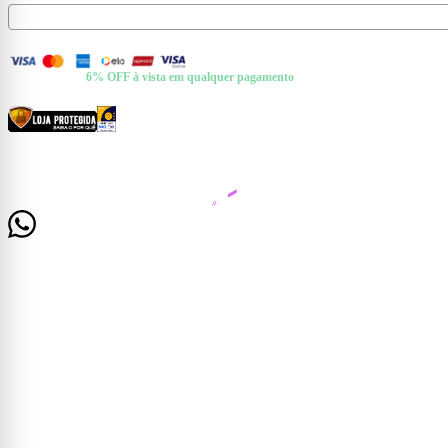
FORMAS DE PAGAMENTO
+ Pix e Boleto ·
6% OFF à vista em qualquer pagamento
CERTIFICADOS E SEGURANÇA
© 2026 Casa Mattos · CNPJ 19.525.302/0001-01 · Rua Dr. Francisco de Barros, 261 —
Centro, Cataguases/MG