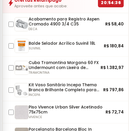
Ofertas Relâmpago
bolt
20:54:36
Aproveite antes que acabe:
Acabamento para Registro Aspen
R$ 58,40
Cromado 4900 3/4 C35
DECA
Balde Selador Acrílico Suvinil 18L
R$ 180,84
SUVINIL
Cuba Tramontina Morgana 60 FX
R$ 1.382,97
Undermount com Lixeira de
Embutir 5L, Tábua, Dosador, Cesto
TRAMONTINA
e Válvula
Kit Vaso Sanitário Incepa Thema
R$ 797,86
Branca Brilhante Completo para
Instalação
INCEPA
Piso Vivence Urban Silver Acetinado
R$ 72,74
75x75cm
VIVENCE
Porcelanato Barcelona Bloc In