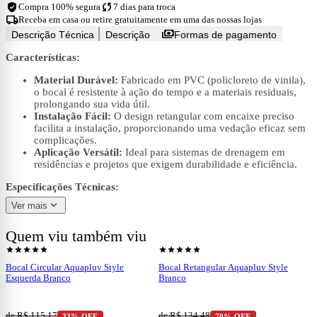
verified_user
sync
Compra 100% segura
7 dias para troca
local_shipping
Receba em casa ou retire gratuitamente em uma das nossas lojas
payments
Descrição Técnica
Descrição
Formas de pagamento
Características:
Material Durável:
Fabricado em PVC (policloreto de vinila),
o bocal é resistente à ação do tempo e a materiais residuais,
prolongando sua vida útil.
Instalação Fácil:
O design retangular com encaixe preciso
facilita a instalação, proporcionando uma vedação eficaz sem
complicações.
Aplicação Versátil:
Ideal para sistemas de drenagem em
residências e projetos que exigem durabilidade e eficiência.
Especificações Técnicas:
expand_more
Ver mais
Produto:
Bocal Retangular Aquapluv Style Esquerda
Dimensões:
15,9 cm (Altura) x 14,8 cm (Largura) x 17,7 cm
Quem viu também viu
(Comprimento)
shopping_cart
shopping_cart
Ver produto
Ver produto
Peso:
0,301 kg
star
star
star
star
star
star
star
star
star
star
Cor:
Branco
Bocal Circular Aquapluv Style
Bocal Retangular Aquapluv Style
Material:
PVC
Esquerda Branco
Branco
Conteúdo da Embalagem:
1 Bocal e 1 Vedação de Borracha
Referência do Produto no Fornecedor:
32029949
de R$ 115,17
de R$ 134,48
33% OFF
70% OFF