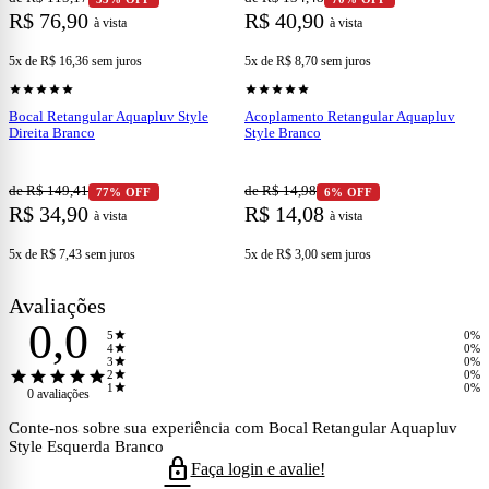
R$ 76,90
R$ 40,90
à vista
à vista
5x de R$ 16,36
sem juros
5x de R$ 8,70
sem juros
shopping_cart
shopping_cart
Ver produto
Ver produto
star
star
star
star
star
star
star
star
star
star
Bocal Retangular Aquapluv Style
Acoplamento Retangular Aquapluv
Direita Branco
Style Branco
de R$ 149,41
de R$ 14,98
77% OFF
6% OFF
R$ 34,90
R$ 14,08
à vista
à vista
5x de R$ 7,43
sem juros
5x de R$ 3,00
sem juros
Avaliações
0,0
star
5
0%
star
4
0%
star
3
0%
star
star
star
star
star
star
2
0%
star
1
0%
0 avaliações
Conte-nos sobre sua experiência com Bocal Retangular Aquapluv
Style Esquerda Branco
lock
Faça login e avalie!