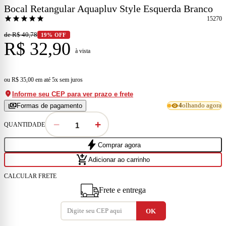
Bocal Retangular Aquapluv Style Esquerda Branco
star
star
star
star
star
15270
de R$ 40,78
19% OFF
R$ 32,90
à vista
ou
R$ 35,00
em
até 5x sem juros
location_on
Informe seu CEP para ver prazo e frete
payments
visibility
Formas de pagamento
4
olhando agora
−
+
QUANTIDADE
bolt
Comprar agora
add_shopping_cart
Adicionar ao carrinho
CALCULAR FRETE
Frete e entrega