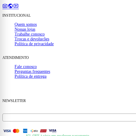
photo_camera
public
smart_display
INSTITUCIONAL
Quem somos
Nossas lojas
Trabalhe conosco
Trocas e devoluções
Política de privacidade
ATENDIMENTO
Fale conosco
Perguntas frequentes
Política de entrega
(32) 99910-1000
mail
contato@casamattos.com.br
NEWSLETTER
Receba ofertas e novidades no seu e-mail.
FORMAS DE PAGAMENTO
+ Pix e Boleto ·
6% OFF à vista em qualquer pagamento