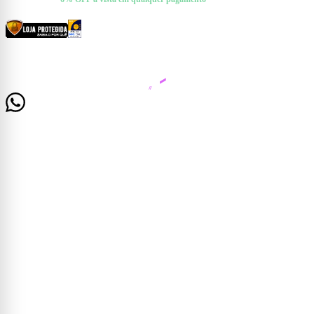
CERTIFICADOS E SEGURANÇA
© 2026 Casa Mattos · CNPJ 19.525.302/0001-01 · Rua Dr. Francisco de Barros, 261 —
Centro, Cataguases/MG