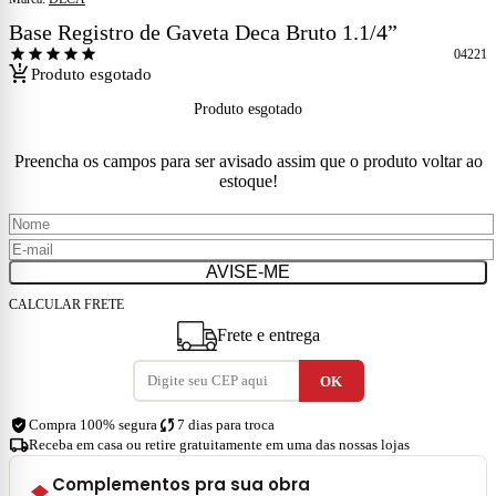
Base Registro de Gaveta Deca Bruto 1.1/4”
star
star
star
star
star
04221
production_quantity_limits
Produto esgotado
Produto esgotado
Preencha os campos para ser avisado assim que o produto voltar ao
estoque!
AVISE-ME
CALCULAR FRETE
Frete e entrega
verified_user
sync
Compra 100% segura
7 dias para troca
local_shipping
Receba em casa ou retire gratuitamente em uma das nossas lojas
Complementos pra sua obra
layers