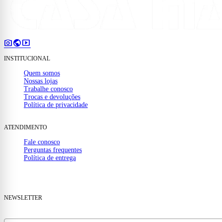
photo_camera
public
smart_display
INSTITUCIONAL
Quem somos
Nossas lojas
Trabalhe conosco
Trocas e devoluções
Política de privacidade
ATENDIMENTO
Fale conosco
Perguntas frequentes
Política de entrega
(32) 99910-1000
mail
contato@casamattos.com.br
NEWSLETTER
Receba ofertas e novidades no seu e-mail.