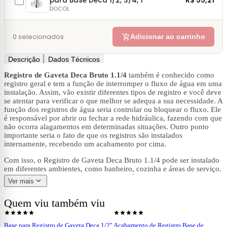
R$ 55,21
para Base Deca 1/2, 3/4, 1
DOCOL
add_shopping_cart
0
selecionados
Adicionar ao carrinho
Descrição
Dados Técnicos
Registro de Gaveta Deca Bruto 1.1/4
também é conhecido como
registro geral e tem a função de interromper o fluxo de água em uma
instalação. Assim, vão existir diferentes tipos de registro e você deve
se atentar para verificar o que melhor se adequa a sua necessidade. A
função dos registros de água seria controlar ou bloquear o fluxo. Ele
é responsável por abrir ou fechar a rede hidráulica, fazendo com que
não ocorra alagamentos em determinadas situações. Outro ponto
importante seria o fato de que os registros são instalados
internamente, recebendo um acabamento por cima.
Com isso, o Registro de Gaveta Deca Bruto 1.1/4 pode ser instalado
em diferentes ambientes, como banheiro, cozinha e áreas de serviço.
Apresentando uma alta qualidade e eficiência, ideal para quem busca
expand_more
Ver mais
praticidade e segurança na instalação e manutenção de
encanamentos. Além disso, é produzido em latão, é um material de
Quem viu também viu
ótima qualidade, sendo capaz de suportar pressões e temperaturas
shopping_cart
shopping_cart
Ver produto
Ver produto
extremas. Sendo resistente e fácil de usar.
star
star
star
star
star
star
star
star
star
star
Base para Registro de Gaveta Deca 1/2''
Acabamento de Registro Base de