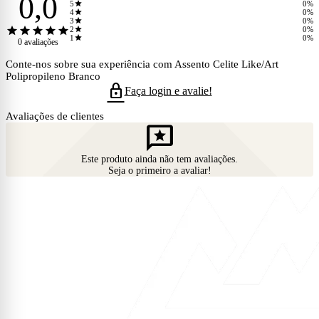
0,0
star
5
0%
star
4
0%
star
3
0%
star
star
star
star
star
star
2
0%
star
1
0%
0 avaliações
Conte-nos sobre sua experiência com Assento Celite Like/Art
Polipropileno Branco
lock
Faça login e avalie!
Avaliações de clientes
reviews
Este produto ainda não tem avaliações.
Seja o primeiro a avaliar!