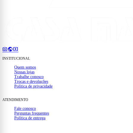
photo_camera
public
smart_display
INSTITUCIONAL
Quem somos
Nossas lojas
Trabalhe conosco
Trocas e devoluções
Política de privacidade
ATENDIMENTO
Fale conosco
Perguntas frequentes
Política de entrega
(32) 99910-1000
mail
contato@casamattos.com.br