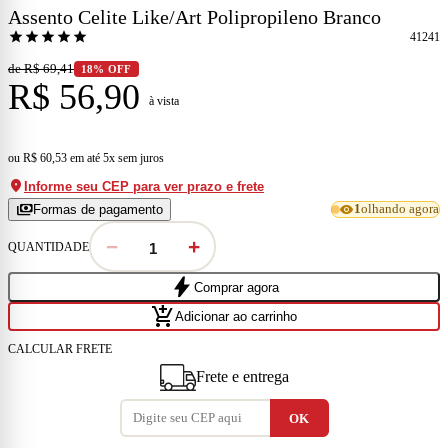
Assento Celite Like/Art Polipropileno Branco
star
star
star
star
star
41241
de R$ 69,41
18% OFF
R$ 56,90
à vista
ou
R$ 60,53
em
até 5x sem juros
location_on
Informe seu CEP para ver prazo e frete
payments
visibility
Formas de pagamento
1
olhando agora
−
+
QUANTIDADE
bolt
Comprar agora
add_shopping_cart
Adicionar ao carrinho
CALCULAR FRETE
Frete e entrega