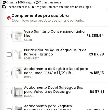
verified_user
sync
Compra 100% segura
7 dias para troca
local_shipping
Receba em casa ou retire gratuitamente em uma das nossas lojas
Complementos pra sua obra
layers
Quem leva este produto costuma levar junto:
Vaso Sanitário Convencional Linha
R$ 388,94
Like
CELITE
Purificador de Água Acqua Bella de
R$ 117,98
Parede - Branco
LORENZETTI
Acabamento de Registro Docol para
R$ 185,15
Base Docol 1.1/4" e 1.1/2" Lift
Cromado
DOCOL
Acabamento Docol Salvágua Box
R$ 87,31
para Válvula de Descarga
DOCOL
Acabamento para Registro