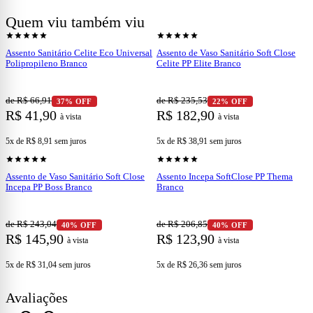
Características:
Produto: Assento linha Like
Quem viu também viu
shopping_cart
shopping_cart
Peso (kg): 0,68
Ver produto
Ver produto
star
star
star
star
star
star
star
star
star
star
Comprimento 380 mm.
Largura 417 mm.
Assento Sanitário Celite Eco Universal
Assento de Vaso Sanitário Soft Close
Altura 53 mm.
Polipropileno Branco
Celite PP Elite Branco
Cor: Branco
de R$ 66,91
de R$ 235,53
37% OFF
22% OFF
R$ 41,90
R$ 182,90
à vista
à vista
5x de R$ 8,91
sem juros
5x de R$ 38,91
sem juros
shopping_cart
shopping_cart
Ver produto
Ver produto
star
star
star
star
star
star
star
star
star
star
Assento de Vaso Sanitário Soft Close
Assento Incepa SoftClose PP Thema
Incepa PP Boss Branco
Branco
de R$ 243,04
de R$ 206,85
40% OFF
40% OFF
R$ 145,90
R$ 123,90
à vista
à vista
5x de R$ 31,04
sem juros
5x de R$ 26,36
sem juros
Avaliações