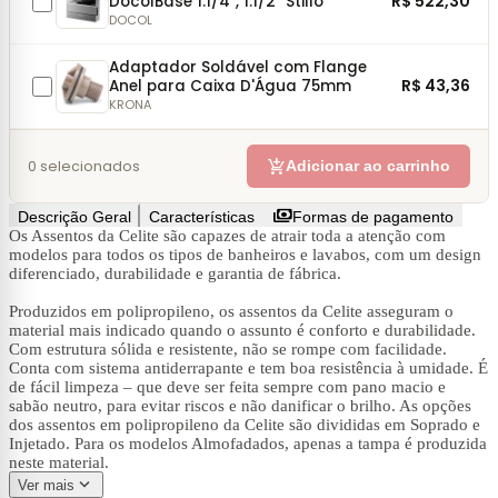
R$ 522,30
DocolBase 1.1/4", 1.1/2" Stillo
DOCOL
Adaptador Soldável com Flange
R$ 43,36
Anel para Caixa D'Água 75mm
KRONA
add_shopping_cart
0
selecionados
Adicionar ao carrinho
payments
Descrição Geral
Características
Formas de pagamento
Os Assentos da Celite são capazes de atrair toda a atenção com
modelos para todos os tipos de banheiros e lavabos, com um design
diferenciado, durabilidade e garantia de fábrica.
Produzidos em polipropileno, os assentos da Celite asseguram o
material mais indicado quando o assunto é conforto e durabilidade.
Com estrutura sólida e resistente, não se rompe com facilidade.
Conta com sistema antiderrapante e tem boa resistência à umidade. É
de fácil limpeza – que deve ser feita sempre com pano macio e
sabão neutro, para evitar riscos e não danificar o brilho. As opções
dos assentos em polipropileno da Celite são divididas em Soprado e
Injetado. Para os modelos Almofadados, apenas a tampa é produzida
neste material.
expand_more
Ver mais