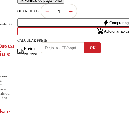
payments
Formas de pagamento
−
+
QUANTIDADE
bolt
Comprar ag
vendas. O
add_shopping_cart
Adicionar ao c
CALCULAR FRETE
Rosca
Frete e
ia e
entrega
é um
s.
r
dação
iais ou
alhas.
sa e