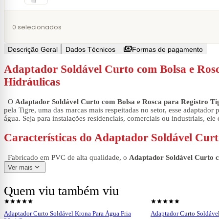
0
selecionados
payments
Descrição Geral
Dados Técnicos
Formas de pagamento
Adaptador Soldável Curto com Bolsa e Rosc
Hidráulicas
O
Adaptador Soldável Curto com Bolsa e Rosca para Registro 
pela Tigre, uma das marcas mais respeitadas no setor, esse adaptador 
água. Seja para instalações residenciais, comerciais ou industriais, el
Características do Adaptador Soldável Cur
Fabricado em PVC de alta qualidade, o
Adaptador Soldável Curto 
durabilidade. Seu design curto facilita a instalação em espaços reduz
expand_more
Ver mais
com as tubulações, enquanto a rosca robusta possibilita a fixação efi
Quem viu também viu
Com um diâmetro de 110mm e saída de 4 polegadas, esse adaptador é id
shopping_cart
shopping_cart
Ver produto
Ve
ambientes internos quanto externos, garantindo desempenho consisten
star
star
star
star
star
star
star
star
star
star
proporciona resistência à corrosão, prolongando sua vida útil e redu
Adaptador Curto Soldável Krona Para Água Fria
Adaptador Curto Soldável