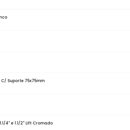
anco
co C/ Suporte 75x75mm
/4" e 1.1/2" Lift Cromado