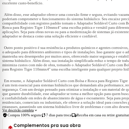
excelente custo-benefício.
Além disso, esse adaptador oferece uma conexão firme e segura, evitando vazam
poderiam comprometer o funcionamento do sistema hidráulico. Seu encaixe preci
compatibilidade com registros padrão tornam o
Adaptador Soldável Curto com Bo
Rosca para Registro Tigre 110mmx4"
uma escolha prática e versátil para diferent
aplicações. Seja para obras novas ou para a modernização de sistemas já existentes
adaptador se destaca como uma solução eficiente e confiável.
Outro ponto positivo é sua resistência a produtos químicos e agentes corrosivos,
o adequado para diferentes ambientes e tipos de instalações. Isso garante que o a
mantenha seu desempenho por muitos anos, oferecendo maior segurança e estabil
sistema hidráulico. Além disso, sua instalação simplificada reduz o tempo de trab
minimiza custos com mão de obra, tornando o
Adaptador Soldável Curto com Bol
para Registro Tigre 110mmx4"
uma escolha inteligente para qualquer projeto hid
Em resumo, o
Adaptador Soldável Curto com Bolsa e Rosca para Registro Tig
é um item essencial para sistemas hidráulicos que demandam alta performance, res
segurança. Com um design pensado para otimizar a instalação e um material de q
que garante durabilidade, esse adaptador se torna a melhor opção para quem busca
e confiabilidade em redes de abastecimento de água e escoamento. Seja para proj
residenciais, comerciais ou industriais, ele oferece a solução ideal para conexões 
estanques, garantindo um sistema hidráulico livre de problemas e com alto dese
expand_more
Ver descrição completa
verified_user
sync
local_shipping
Compra 100% segura
7 dias para troca
Receba em casa ou retire gratuit
Complementos pra sua obra
layers