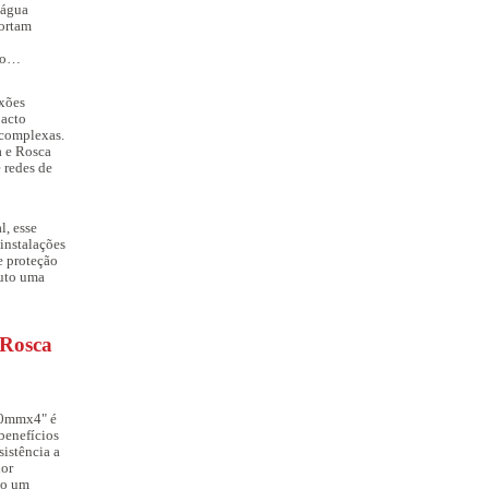
 água
portam
 o
exões
pacto
 complexas.
 e Rosca
 redes de
l, esse
 instalações
e proteção
duto uma
 Rosca
110mmx4"
é
 benefícios
sistência a
ior
do um