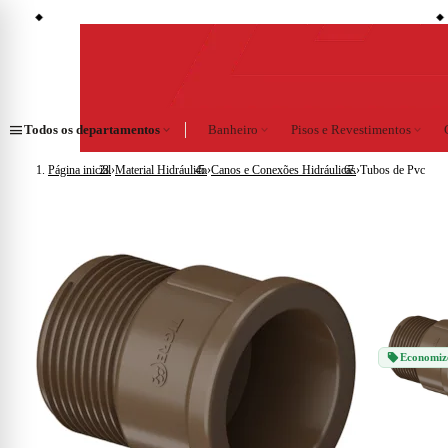
storefront
sell
es)
Lojas em Cataguases · Muriaé · Leopoldina · Ubá · Juiz de Fora · Além Paraíba
6%
◆
◆
menu
Todos os departamentos
expand_more
Banheiro
expand_more
Pisos e Revestimentos
expand_more
Página inicial
›
Material Hidráulico
›
Canos e Conexões Hidráulicas
›
Tubos de Pvc
sell
Economiz