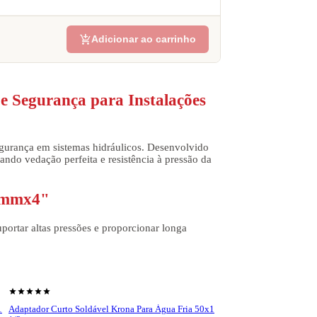
add_shopping_cart
Adicionar ao carrinho
e Segurança para Instalações
egurança em sistemas hidráulicos. Desenvolvido
ando vedação perfeita e resistência à pressão da
10mmx4"
portar altas pressões e proporcionar longa
ial. A bolsa soldável garante uma conexão segura
e vazamentos.
estrutura resistente permite o uso tanto em
shopping_cart
Ver produto
. A qualidade do PVC utilizado em sua fabricação
star
star
star
star
star
1
Adaptador Curto Soldável Krona Para Água Fria 50x1