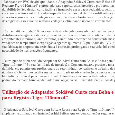
Fabricado em PVC de alta qualidade, o
Adaptador Soldável Curto com Bolsa e R
Registro Tigre 110mmx4"
é projetado para suportar altas pressões e proporcionar
durabilidade. Seu design curto facilita a instalação em espaços reduzidos, permit
encaixes precisos e minimizando desperdícios de material. A bolsa soldável gara
conexão segura com as tubulações, enquanto a rosca robusta possibilita a fixação 
dos registros, assegurando máxima vedação e eliminando riscos de vazamentos.
Com um diâmetro de 110mm e saída de 4 polegadas, esse adaptador é ideal para 
distribuição de água e sistemas de escoamento. Sua estrutura resistente permite o 
em ambientes internos quanto externos, garantindo desempenho consistente mes
variações de temperatura e exposição a agentes químicos. A qualidade do PVC ut
sua fabricação proporciona resistência à corrosão, prolongando sua vida útil e re
necessidade de manutenções frequentes.
Outro grande diferencial do
Adaptador Soldável Curto com Bolsa e Rosca para R
Tigre 110mmx4"
é a sua facilidade de instalação. Com um encaixe preciso e uma
definida, ele permite que profissionais do setor hidráulico realizem o trabalho de
rápida e eficiente. Isso resulta em maior agilidade na obra, redução de custos e u
hidráulico confiável para o usuário final. Além disso, sua compatibilidade com re
padrão do mercado torna o adaptador uma opção versátil para diferentes tipos de 
Utilização do Adaptador Soldável Curto com Bolsa e
para Registro Tigre 110mmx4"
O
Adaptador Soldável Curto com Bolsa e Rosca para Registro Tigre 110mmx4"
amplamente utilizado em instalações hidráulicas que exigem conexões seguras en