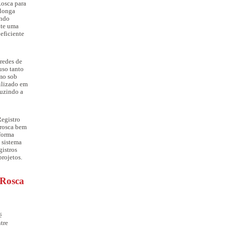
osca para
 longa
indo
nte uma
eficiente
redes de
uso tanto
mo sob
ilizado em
duzindo a
egistro
 rosca bem
 forma
m sistema
gistros
projetos.
 Rosca
é
tre