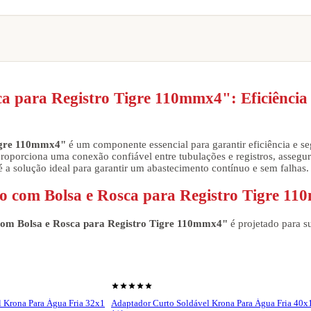
a para Registro Tigre 110mmx4": Eficiência 
Tigre 110mmx4"
é um componente essencial para garantir eficiência e s
proporciona uma conexão confiável entre tubulações e registros, assegur
e é a solução ideal para garantir um abastecimento contínuo e sem falhas.
to com Bolsa e Rosca para Registro Tigre 1
com Bolsa e Rosca para Registro Tigre 110mmx4"
é projetado para su
idos, permitindo encaixes precisos e minimizando desperdícios de mater
ciente dos registros, assegurando máxima vedação e eliminando riscos d
eal para redes de distribuição de água e sistemas de escoamento. Sua 
shopping_cart
r produto
Ver produto
te mesmo sob variações de temperatura e exposição a agentes químicos
star
star
star
star
star
zindo a necessidade de manutenções frequentes.
 Krona Para Água Fria 32x1
Adaptador Curto Soldável Krona Para Água Fria 40x