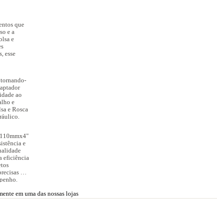
entos que
so e a
lsa e
es
, esse
 tornando-
daptador
idade ao
alho e
sa e Rosca
ráulico.
re 110mmx4"
istência e
ualidade
 eficiência
etos
precisas e
mpenho.
amente em uma das nossas lojas