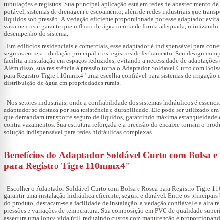
tubulações e registros. Sua principal aplicação está em redes de abastecimento de
potável, sistemas de drenagem e escoamento, além de redes industriais que trans
líquidos sob pressão. A vedação eficiente proporcionada por esse adaptador evita
vazamentos e garante que o fluxo de água ocorra de forma adequada, otimizando
desempenho do sistema.
Em edifícios residenciais e comerciais, esse adaptador é indispensável para con
seguras entre a tubulação principal e os registros de fechamento. Seu design com
facilita a instalação em espaços reduzidos, evitando a necessidade de adaptações
Além disso, sua resistência à pressão torna o
Adaptador Soldável Curto com Bolsa
para Registro Tigre 110mmx4"
uma escolha confiável para sistemas de irrigação e
distribuição de água em propriedades rurais.
Nos setores industriais, onde a confiabilidade dos sistemas hidráulicos é essencia
adaptador se destaca por sua resistência e durabilidade. Ele pode ser utilizado em
que demandam transporte seguro de líquidos, garantindo máxima estanqueidade 
contra vazamentos. Sua estrutura reforçada e a precisão do encaixe tornam o pro
solução indispensável para redes hidráulicas complexas.
Benefícios do Adaptador Soldável Curto com Bolsa e
para Registro Tigre 110mmx4"
Escolher o
Adaptador Soldável Curto com Bolsa e Rosca para Registro Tigre 
garantir uma instalação hidráulica eficiente, segura e durável. Entre os principais
do produto, destacam-se a facilidade de instalação, a vedação confiável e a alta re
pressões e variações de temperatura. Sua composição em PVC de qualidade super
assegura uma longa vida útil, reduzindo custos com manutenção e proporcionan