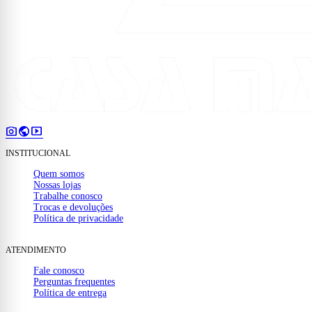
photo_camera
public
smart_display
INSTITUCIONAL
Quem somos
Nossas lojas
Trabalhe conosco
Trocas e devoluções
Política de privacidade
ATENDIMENTO
Fale conosco
Perguntas frequentes
Política de entrega
(32) 99910-1000