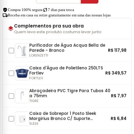
verified_user
sync
Compra 100% segura
7 dias para troca
local_shipping
Receba em casa ou retire gratuitamente em uma das nossas lojas
Complementos pra sua obra
layers
Quem leva este produto costuma levar junto:
Purificador de Água Acqua Bella de
R$ 117,98
Parede - Branco
LORENZETTI
Caixa d'Água de Polietileno 250LTS
R$ 349,57
Fortlev
FORTLEV
Abraçadeira PVC Tigre Para Tubos 40
R$ 7,97
a 75mm
TIGRE
Caixa de Sobrepor 1 Posto Sleek
R$ 6,84
Margirius Branco C/ Suporte
75x75mm
SLEEK