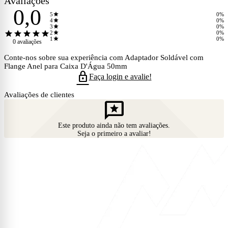
Avaliações
0,0
star
5
0%
star
4
0%
star
3
0%
star
star
star
star
star
star
2
0%
star
1
0%
0 avaliações
Conte-nos sobre sua experiência com Adaptador Soldável com
Flange Anel para Caixa D'Água 50mm
lock
Faça login e avalie!
Avaliações de clientes
reviews
Este produto ainda não tem avaliações.
Seja o primeiro a avaliar!