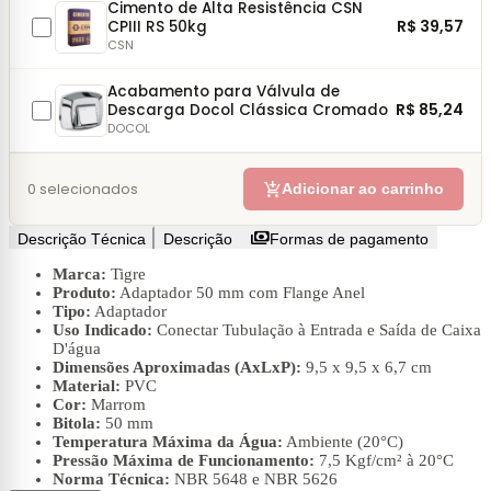
Cimento de Alta Resistência CSN
R$ 39,57
CPIII RS 50kg
CSN
Acabamento para Válvula de
R$ 85,24
Descarga Docol Clássica Cromado
DOCOL
add_shopping_cart
0
selecionados
Adicionar ao carrinho
payments
Descrição Técnica
Descrição
Formas de pagamento
Marca:
Tigre
Produto:
Adaptador 50 mm com Flange Anel
Tipo:
Adaptador
Uso Indicado:
Conectar Tubulação à Entrada e Saída de Caixa
D'água
Dimensões Aproximadas (AxLxP):
9,5 x 9,5 x 6,7 cm
Material:
PVC
Cor:
Marrom
Bitola:
50 mm
Temperatura Máxima da Água:
Ambiente (20°C)
Pressão Máxima de Funcionamento:
7,5 Kgf/cm² à 20°C
Norma Técnica:
NBR 5648 e NBR 5626