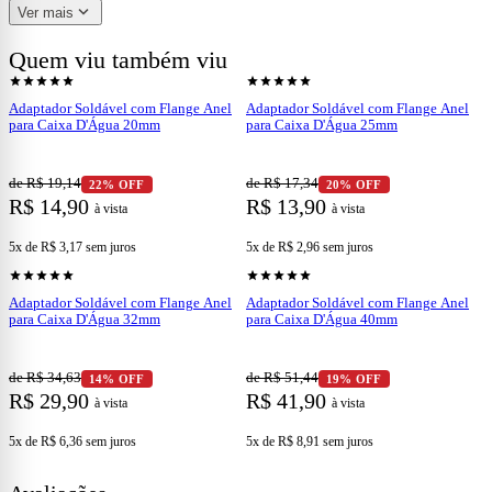
Referência do Produto no Fornecedor:
22002481
expand_more
Ver mais
Quem viu também viu
shopping_cart
shopping_cart
Ver produto
Ver produto
star
star
star
star
star
star
star
star
star
star
Adaptador Soldável com Flange Anel
Adaptador Soldável com Flange Anel
para Caixa D'Água 20mm
para Caixa D'Água 25mm
de R$ 19,14
de R$ 17,34
22% OFF
20% OFF
R$ 14,90
R$ 13,90
à vista
à vista
5x de R$ 3,17
sem juros
5x de R$ 2,96
sem juros
shopping_cart
shopping_cart
Ver produto
Ver produto
star
star
star
star
star
star
star
star
star
star
Adaptador Soldável com Flange Anel
Adaptador Soldável com Flange Anel
para Caixa D'Água 32mm
para Caixa D'Água 40mm
de R$ 34,63
de R$ 51,44
14% OFF
19% OFF
R$ 29,90
R$ 41,90
à vista
à vista
5x de R$ 6,36
sem juros
5x de R$ 8,91
sem juros