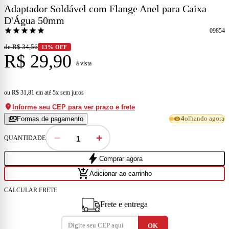
Adaptador Soldável com Flange Anel para Caixa
D'Água 50mm
star
star
star
star
star
09854
de R$ 34,56
13% OFF
R$ 29,90
à vista
ou
R$ 31,81
em
até 5x sem juros
location_on
Informe seu CEP para ver prazo e frete
payments
visibility
Formas de pagamento
4
olhando agora
−
+
QUANTIDADE
bolt
Comprar agora
add_shopping_cart
Adicionar ao carrinho
CALCULAR FRETE
Frete e entrega