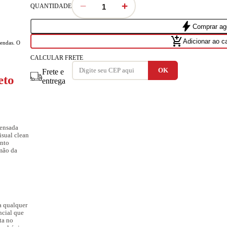
−
+
QUANTIDADE
bolt
Comprar ag
add_shopping_cart
Adicionar ao c
vendas. O
CALCULAR FRETE
Frete e
eto
entrega
pensada
isual clean
ento
 mão da
a qualquer
ncial que
ta no