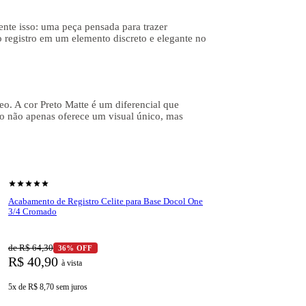
ente isso: uma peça pensada para trazer
o registro em um elemento discreto e elegante no
eo. A cor Preto Matte é um diferencial que
co não apenas oferece um visual único, mas
mbina funcionalidade e estilo, proporcionando uma
 hidráulico.
shopping_cart
Ver produto
star
star
star
star
star
Acabamento de Registro Celite para Base Docol One
3/4 Cromado
senta resistência superior à corrosão, mesmo em
a qualidade e confiabilidade.
de R$ 64,30
36% OFF
nte sempre organizado e higienizado. Essa
R$ 40,90
à vista
5x de R$ 8,70
sem juros