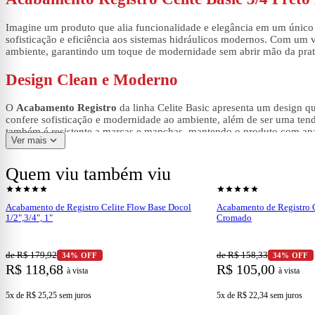
Imagine um produto que alia funcionalidade e elegância em um único
sofisticação e eficiência aos sistemas hidráulicos modernos. Com um v
ambiente, garantindo um toque de modernidade sem abrir mão da prat
Design Clean e Moderno
O
Acabamento Registro
da linha Celite Basic apresenta um design qu
confere sofisticação e modernidade ao ambiente, além de ser uma ten
também é resistente a marcas e manchas, mantendo o produto com ap
expand_more
Ver mais
A peça foi projetada com atenção aos detalhes, seguindo o padrão est
experiência de uso prática e fluida. Este detalhe torna o produto não
Quem viu também viu
shopping_cart
shopping_cart
Ver produto
Ve
star
star
star
star
star
star
star
star
star
star
Durabilidade e Praticidade
Acabamento de Registro Celite Flow Base Docol
Acabamento de Registro C
1/2",3/4", 1"
Cromado
Além da beleza, a durabilidade é um dos pontos fortes do
Acabamento
ambientes úmidos como banheiros e cozinhas. Isso garante uma vida ú
de R$ 179,92
de R$ 158,33
34% OFF
34% OFF
Outro destaque do produto é sua superfície lisa, que reduz significat
R$ 118,68
R$ 105,00
característica é especialmente importante em áreas de uso frequente, o
à vista
à vista
Facilidade de Instalação e Versatilidade
5x de R$ 25,25
sem juros
5x de R$ 22,34
sem juros