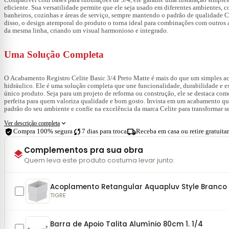
eficiente. Sua versatilidade permite que ele seja usado em diferentes ambientes, 
banheiros, cozinhas e áreas de serviço, sempre mantendo o padrão de qualidade C
disso, o design atemporal do produto o torna ideal para combinações com outros 
da mesma linha, criando um visual harmonioso e integrado.
Uma Solução Completa
O
Acabamento Registro
Celite Basic 3/4 Preto Matte é mais do que um simples a
hidráulico. Ele é uma solução completa que une funcionalidade, durabilidade e e
único produto. Seja para um projeto de reforma ou construção, ele se destaca com
perfeita para quem valoriza qualidade e bom gosto. Invista em um acabamento qu
padrão do seu ambiente e confie na excelência da marca Celite para transformar 
expand_more
Ver descrição completa
verified_user
sync
local_shipping
Compra 100% segura
7 dias para troca
Receba em casa ou retire gratuit
Complementos pra sua obra
layers
Quem leva este produto costuma levar junto:
Acoplamento Retangular Aquapluv Style Branco
TIGRE
Barra de Apoio Talita Alumínio 80cm 1. 1/4