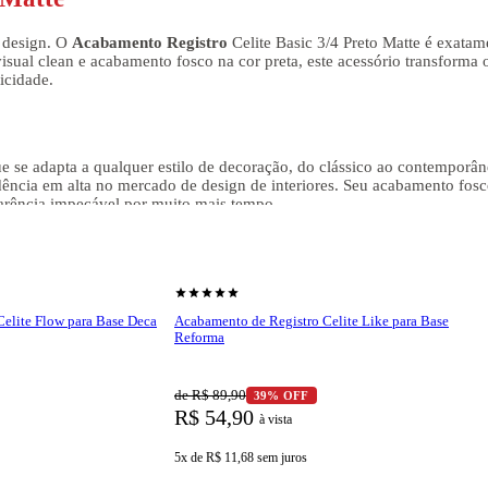
 design. O
Acabamento Registro
Celite Basic 3/4 Preto Matte é exatam
isual clean e acabamento fosco na cor preta, este acessório transforma 
icidade.
e se adapta a qualquer estilo de decoração, do clássico ao contemporân
dência em alta no mercado de design de interiores. Seu acabamento fos
arência impecável por muito mais tempo.
ético da linha completa Celite Basic. Seu acionamento por alavanca co
 apenas bonito, mas também intuitivo, destacando-se em qualquer projeto
shopping_cart
r produto
Ver produto
star
star
star
star
star
elite Flow para Base Deca
Acabamento de Registro Celite Like para Base
Reforma
 Registro
Celite Basic. Fabricado em metal de alta qualidade, ele apre
til prolongada, tornando-o um investimento inteligente para quem busc
de R$ 89,90
39% OFF
ivamente o acúmulo de sujeira. Isso facilita a limpeza e mantém o ambie
R$ 54,90
nde a praticidade faz toda a diferença no dia a dia.
à vista
5x de R$ 11,68
sem juros