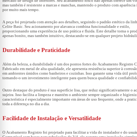
mercado de design de interiores. Seu acabamento fosco não apenas oferece um vis
mas também é resistente a marcas e manchas, mantendo o produto com aparência
por muito mais tempo.
A peça foi projetada com atenção aos detalhes, seguindo o padrão estético da lin
Celite Basic. Seu acionamento por alavanca combina funcionalidade e estilo,
proporcionando uma experiência de uso prática e fluida. Este detalhe torna o pro
apenas bonito, mas também intuitivo, destacando-se em qualquer projeto hidrául
Durabilidade e Praticidade
Além da beleza, a durabilidade é um dos pontos fortes do
Acabamento Registro
Ce
Fabricado em metal de alta qualidade, ele apresenta resistência superior à corros
em ambientes úmidos como banheiros e cozinhas. Isso garante uma vida útil prol
tornando-o um investimento inteligente para quem busca qualidade e confiabili
Outro destaque do produto é sua superfície lisa, que reduz significativamente o 
sujeira. Isso facilita a limpeza e mantém o ambiente sempre organizado e higieni
característica é especialmente importante em áreas de uso frequente, onde a pratic
toda a diferença no dia a dia.
Facilidade de Instalação e Versatilidade
O
Acabamento Registro
foi projetado para facilitar a vida do instalador e do usuár
Compatível com bases para tubulações de 3/4, ele garante uma instalação simples