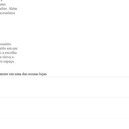
como
elite. Além
acessórios
cessório
stilo em um
o a escolha
e eleva o
seu espaço.
amente em uma das nossas lojas