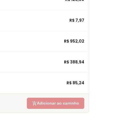
R$ 7,97
R$ 952,02
R$ 388,94
R$ 85,24
add_shopping_cart
Adicionar ao carrinho