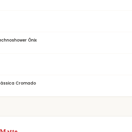
Technoshower Ônix
lássica Cromado
 Matte