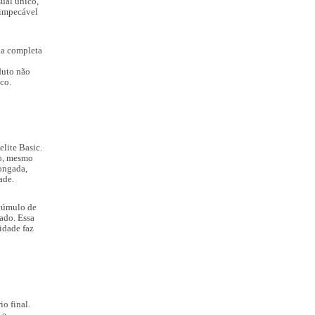
ual único,
 impecável
ha completa
duto não
ico.
lite Basic.
ão, mesmo
ongada,
dade.
acúmulo de
zado. Essa
idade faz
io final.
 e