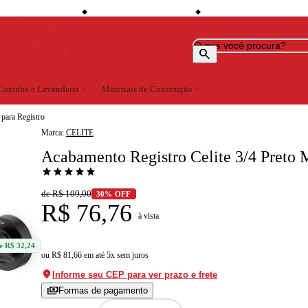
shopping_bag
credit_card
loc
% de desconto à vista
Compre no site e retire na loja
Todo o site em até 5x sem juros
◆
◆
◆
search
Cozinha e Lavanderia
expand_more
Materiais de Construção
expand_more
para Registro
Marca:
CELITE
Acabamento Registro Celite 3/4 Preto 
star
star
star
star
star
de R$ 109,00
30% OFF
R$ 76,76
à vista
e R$ 32,24
ou
R$ 81,66
em
até 5x sem juros
location_on
Informe seu CEP para ver prazo e frete
payments
Formas de pagamento