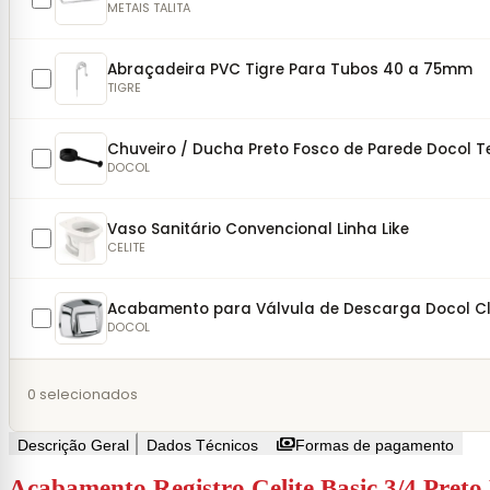
METAIS TALITA
Abraçadeira PVC Tigre Para Tubos 40 a 75mm
TIGRE
Chuveiro / Ducha Preto Fosco de Parede Docol 
DOCOL
Vaso Sanitário Convencional Linha Like
CELITE
Acabamento para Válvula de Descarga Docol C
DOCOL
0
selecionados
payments
Descrição Geral
Dados Técnicos
Formas de pagamento
Acabamento Registro Celite Basic 3/4 Preto