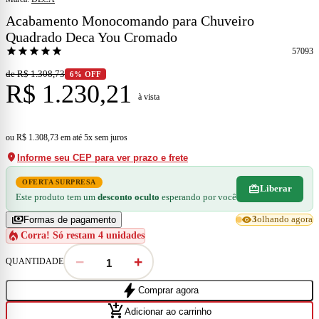
Acabamento Monocomando para Chuveiro
Quadrado Deca You Cromado
star
star
star
star
star
57093
de R$ 1.308,73
6% OFF
R$ 1.230,21
à vista
ou
R$ 1.308,73
em
até 5x sem juros
location_on
Informe seu CEP para ver prazo e frete
OFERTA SURPRESA
redeem
Liberar
Este produto tem um
desconto oculto
esperando por você
payments
visibility
Formas de pagamento
3
olhando agora
local_fire_department
Corra! Só restam 4 unidades
−
+
QUANTIDADE
bolt
Comprar agora
add_shopping_cart
Adicionar ao carrinho