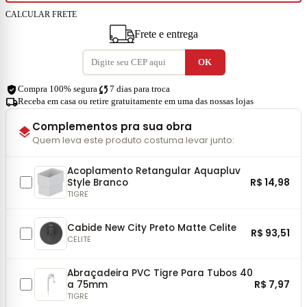
CALCULAR FRETE
Frete e entrega
verified_user
sync
Compra 100% segura
7 dias para troca
local_shipping
Receba em casa ou retire gratuitamente em uma das nossas lojas
Complementos pra sua obra
layers
Quem leva este produto costuma levar junto:
Acoplamento Retangular Aquapluv
R$ 14,98
Style Branco
TIGRE
Cabide New City Preto Matte Celite
R$ 93,51
CELITE
Abraçadeira PVC Tigre Para Tubos 40
R$ 7,97
a 75mm
TIGRE