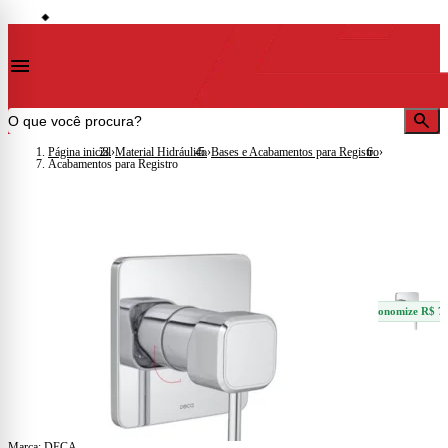
storefront
se
dades)
Lojas em Cataguases · Muriaé · Leopoldina · Ubá · Juiz de Fora · Além Paraíba
◆
◆
menu
search
Página inicial
›
Material Hidráulico
›
Bases e Acabamentos para Registro
›
Acabamentos para Registro
sell
Economize R$ 7
Marca:
DECA