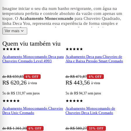
Imagine iniciar o seu dia num banho revigorante, com água na
temperatura perfeita e controle absoluto da vazão com apenas um
toque. O
Acabamento Monocomando
para Chuveiro Quadrado,
linha Deca You, representa essa experiência de forma simples e
elegante. Lançamento pensado para transformar banheiros, essa peça
expand_more
Ver mais
combina estética moderna a funcionalidade prática, prometendo ser
destaque em projetos residenciais ou comerciais que prezam por
Quem viu também viu
design e conforto.
shopping_cart
shopping_cart
Ver produto
Ver produto
star
star
star
star
star
star
star
star
star
star
Acabamento Monocomando Deca para
Acabamento Deca para Chuveiro de
Chuveiro Cromado Level 4993
Alta e Baixa Pressão Smart Cromado
História de conforto transformado em
design
de R$ 659,85
de R$ 471,87
6% OFF
6% OFF
R$ 620,26
R$ 443,56
à vista
à vista
A partir do momento em que você instala o
Acabamento
5x de R$ 131,97
sem juros
5x de R$ 94,37
sem juros
shopping_cart
shopping_cart
Ver produto
Ver produto
Monocomando
, passa a ter uma experiência sofisticada. O
star
star
star
star
star
star
star
star
star
star
acionamento em alavanca oferece suavidade e precisão, permitindo
ajustar simultaneamente temperatura e fluxo da água com facilidade.
Acabamento Monocomando Chuveiro
Acabamento Monocomando de
Imediatamente, o chuveiro quadrado ganha nova vida: um produto
Deca Unic Cromado
Chuveiro Deca Link Cromado
que vai além de meramente funcional, transformando o banheiro
num ambiente acolhedor e cheio de personalidade. A combinação do
formato quadrado com acabamento cromado reflete a luz e imprime
de R$ 1.361,39
de R$ 580,27
6% OFF
33% OFF