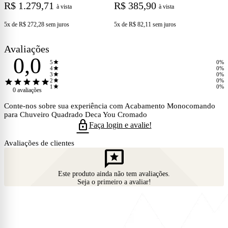
um toque contemporâneo ao espaço, valorizando louças, pisos e
R$ 1.279,71
R$ 385,90
à vista
à vista
revestimentos.
5x de R$ 272,28
sem juros
5x de R$ 82,11
sem juros
Design quadrado com personalidade
Avaliações
0,0
star
5
0%
star
4
0%
star
3
0%
star
star
star
star
star
star
2
0%
O design minimalista, com linhas retas e ângulos bem definidos, faz
star
1
0%
0 avaliações
do acabamento um elemento de charme. Ele se integra com
banheiras modernas, duchas de teto ou sistemas embutidos,
Conte-nos sobre sua experiência com Acabamento Monocomando
compondo visual harmonioso e elegante. A superfície cromada não
para Chuveiro Quadrado Deca You Cromado
só confere brilho e sofisticação, mas também protege o metal contra
lock
Faça login e avalie!
manchas e corrosão, assegurando que o produto se mantenha bonito
por muito tempo.
Avaliações de clientes
reviews
Este produto ainda não tem avaliações.
Benefícios no dia a dia
Seja o primeiro a avaliar!
Com o
Acabamento Monocomando
, o uso é intuitivo: um leve giro