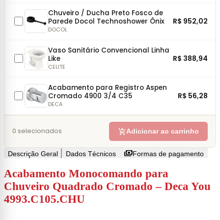
Chuveiro / Ducha Preto Fosco de
R$ 952,02
Parede Docol Technoshower Ônix
DOCOL
Vaso Sanitário Convencional Linha
R$ 388,94
Like
CELITE
Acabamento para Registro Aspen
R$ 56,28
Cromado 4900 3/4 C35
DECA
add_shopping_cart
0
selecionados
Adicionar ao carrinho
payments
Descrição Geral
Dados Técnicos
Formas de pagamento
Acabamento Monocomando
para
Chuveiro Quadrado Cromado – Deca You
4993.C105.CHU