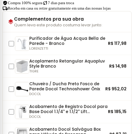
verified_user
sync
Compra 100% segura
7 dias para troca
local_shipping
Receba em casa ou retire gratuitamente em uma das nossas lojas
Complementos pra sua obra
layers
Quem leva este produto costuma levar junto:
Purificador de Água Acqua Bella de
R$ 117,98
Parede - Branco
LORENZETTI
Acoplamento Retangular Aquapluv
R$ 14,98
Style Branco
TIGRE
Chuveiro / Ducha Preto Fosco de
R$ 952,02
Parede Docol Technoshower Ônix
DOCOL
Acabamento de Registro Docol para
R$ 185,15
Base Docol 1.1/4" e 1.1/2" Lift
Cromado
DOCOL
Acabamento Docol Salvágua Box