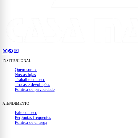
photo_camera
public
smart_display
INSTITUCIONAL
Quem somos
Nossas lojas
Trabalhe conosco
Trocas e devoluções
Política de privacidade
ATENDIMENTO
Fale conosco
Perguntas frequentes
Política de entrega
(32) 99910-1000
mail
contato@casamattos.com.br