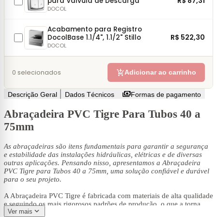
R$ 87,31
para Válvula de Descarga
DOCOL
Acabamento para Registro
R$ 522,30
DocolBase 1.1/4", 1.1/2" Stillo
DOCOL
add_shopping_cart
0
selecionados
Adicionar ao carrinho
payments
Descrição Geral
Dados Técnicos
Formas de pagamento
Abraçadeira PVC Tigre Para Tubos 40 a
75mm
As abraçadeiras são itens fundamentais para garantir a segurança
e estabilidade das instalações hidráulicas, elétricas e de diversas
outras aplicações. Pensando nisso, apresentamos a Abraçadeira
PVC Tigre para Tubos 40 a 75mm, uma solução confiável e durável
para o seu projeto.
A Abraçadeira PVC Tigre é fabricada com materiais de alta qualidade
e seguindo os mais rigorosos padrões de produção, o que a torna
expand_more
Ver mais
resistente à corrosão e às intempéries, garantindo sua eficácia ao