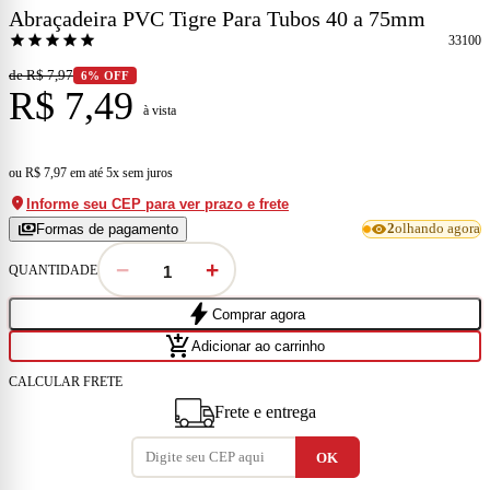
Abraçadeira PVC Tigre Para Tubos 40 a 75mm
star
star
star
star
star
33100
de R$ 7,97
6% OFF
R$ 7,49
à vista
ou
R$ 7,97
em
até 5x sem juros
location_on
Informe seu CEP para ver prazo e frete
payments
visibility
Formas de pagamento
2
olhando agora
−
+
QUANTIDADE
bolt
Comprar agora
add_shopping_cart
Adicionar ao carrinho
CALCULAR FRETE
Frete e entrega