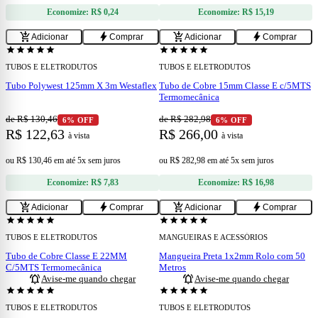
Economize:
R$ 0,24
Economize:
R$ 15,19
add
add
add_shopping_cart
bolt
add_shopping_cart
bolt
Adicionar
Comprar
Adicionar
Comprar
star
star
star
star
star
star
star
star
star
star
TUBOS E ELETRODUTOS
TUBOS E ELETRODUTOS
Tubo Polywest 125mm X 3m Westaflex
Tubo de Cobre 15mm Classe E c/5MTS
Termomecânica
de R$ 130,46
de R$ 282,98
6% OFF
6% OFF
R$ 122,63
R$ 266,00
à vista
à vista
ou
R$ 130,46
em
até 5x sem juros
ou
R$ 282,98
em
até 5x sem juros
Economize:
R$ 7,83
Economize:
R$ 16,98
add_shopping_cart
bolt
add_shopping_cart
bolt
Adicionar
Comprar
Adicionar
Comprar
ESGOTADO
ESGOTADO
star
star
star
star
star
star
star
star
star
star
TUBOS E ELETRODUTOS
MANGUEIRAS E ACESSÓRIOS
Tubo de Cobre Classe E 22MM
Mangueira Preta 1x2mm Rolo com 50
C/5MTS Termomecânica
Metros
notifications_active
notifications_active
Avise-me quando chegar
Avise-me quando chegar
ESGOTADO
ESGOTADO
star
star
star
star
star
star
star
star
star
star
TUBOS E ELETRODUTOS
TUBOS E ELETRODUTOS