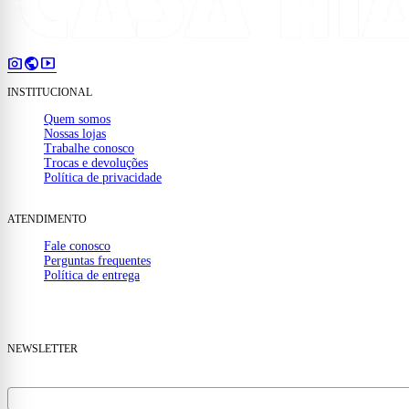
photo_camera
public
smart_display
INSTITUCIONAL
Quem somos
Nossas lojas
Trabalhe conosco
Trocas e devoluções
Política de privacidade
ATENDIMENTO
Fale conosco
Perguntas frequentes
Política de entrega
(32) 99910-1000
mail
contato@casamattos.com.br
NEWSLETTER
Receba ofertas e novidades no seu e-mail.