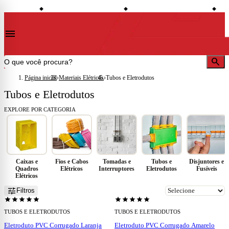
shopping_bag
credit_card
local_shipping
conto à vista
Compre no site e retire na loja
Todo o site em até 5x sem juros
Entre
◆
◆
◆
menu
search
Página inicial
›
Materiais Elétricos
›
Tubos e Eletrodutos
Tubos e Eletrodutos
EXPLORE POR CATEGORIA
Caixas e
Fios e Cabos
Tomadas e
Tubos e
Disjuntores e
Quadros
Elétricos
Interruptores
Eletrodutos
Fusíveis
Elétricos
add
add
tune
Filtros
star
star
star
star
star
star
star
star
star
star
TUBOS E ELETRODUTOS
TUBOS E ELETRODUTOS
Eletroduto PVC Corrugado Laranja
Eletroduto PVC Corrugado Amarelo