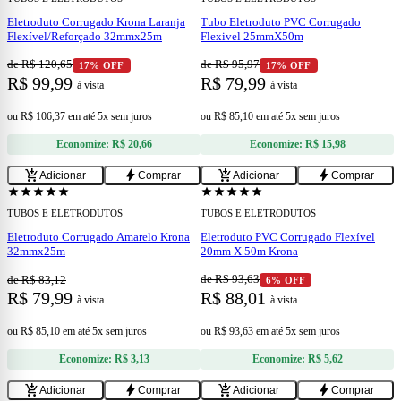
Eletroduto Corrugado Krona Laranja
Tubo Eletroduto PVC Corrugado
Flexível/Reforçado 32mmx25m
Flexivel 25mmX50m
de R$ 120,65
de R$ 95,97
17% OFF
17% OFF
R$ 99,99
R$ 79,99
à vista
à vista
ou
R$ 106,37
em
até 5x sem juros
ou
R$ 85,10
em
até 5x sem juros
Economize:
R$ 20,66
Economize:
R$ 15,98
add
add
add_shopping_cart
bolt
add_shopping_cart
bolt
Adicionar
Comprar
Adicionar
Comprar
star
star
star
star
star
star
star
star
star
star
TUBOS E ELETRODUTOS
TUBOS E ELETRODUTOS
Eletroduto Corrugado Amarelo Krona
Eletroduto PVC Corrugado Flexível
32mmx25m
20mm X 50m Krona
de R$ 93,63
de R$ 83,12
6% OFF
R$ 79,99
R$ 88,01
à vista
à vista
ou
R$ 85,10
em
até 5x sem juros
ou
R$ 93,63
em
até 5x sem juros
Economize:
R$ 3,13
Economize:
R$ 5,62
add
add
add_shopping_cart
bolt
add_shopping_cart
bolt
Adicionar
Comprar
Adicionar
Comprar