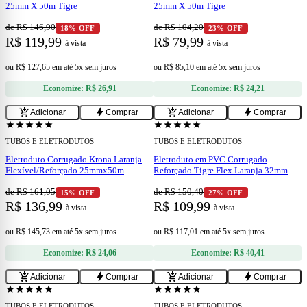
25mm X 50m Tigre
25mm X 50m Tigre
de R$ 146,90
de R$ 104,20
18% OFF
23% OFF
R$ 119,99
R$ 79,99
à vista
à vista
ou
R$ 127,65
em
até 5x sem juros
ou
R$ 85,10
em
até 5x sem juros
Economize:
R$ 26,91
Economize:
R$ 24,21
add
add
add_shopping_cart
bolt
add_shopping_cart
bolt
Adicionar
Comprar
Adicionar
Comprar
star
star
star
star
star
star
star
star
star
star
TUBOS E ELETRODUTOS
TUBOS E ELETRODUTOS
Eletroduto Corrugado Krona Laranja
Eletroduto em PVC Corrugado
Flexível/Reforçado 25mmx50m
Reforçado Tigre Flex Laranja 32mm
de R$ 161,05
de R$ 150,40
15% OFF
27% OFF
R$ 136,99
R$ 109,99
à vista
à vista
ou
R$ 145,73
em
até 5x sem juros
ou
R$ 117,01
em
até 5x sem juros
Economize:
R$ 24,06
Economize:
R$ 40,41
add
add
add_shopping_cart
bolt
add_shopping_cart
bolt
Adicionar
Comprar
Adicionar
Comprar
star
star
star
star
star
star
star
star
star
star
TUBOS E ELETRODUTOS
TUBOS E ELETRODUTOS