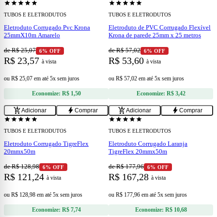
star
star
star
star
star
star
star
star
star
star
TUBOS E ELETRODUTOS
TUBOS E ELETRODUTOS
Eletroduto Corrugado Pvc Krona
Eletroduto de PVC Corrugado Flexível
25mmX10m Amarelo
Krona de parede 25mm x 25 metros
de R$ 25,07
de R$ 57,02
6% OFF
6% OFF
R$ 23,57
R$ 53,60
à vista
à vista
ou
R$ 25,07
em
até 5x sem juros
ou
R$ 57,02
em
até 5x sem juros
Economize:
R$ 1,50
Economize:
R$ 3,42
add
add
add_shopping_cart
bolt
add_shopping_cart
bolt
Adicionar
Comprar
Adicionar
Comprar
star
star
star
star
star
star
star
star
star
star
TUBOS E ELETRODUTOS
TUBOS E ELETRODUTOS
Eletroduto Corrugado TigreFlex
Eletroduto Corrugado Laranja
20mmx50m
TigreFlex 20mmx50m
de R$ 128,98
de R$ 177,96
6% OFF
6% OFF
R$ 121,24
R$ 167,28
à vista
à vista
ou
R$ 128,98
em
até 5x sem juros
ou
R$ 177,96
em
até 5x sem juros
Economize:
R$ 7,74
Economize:
R$ 10,68