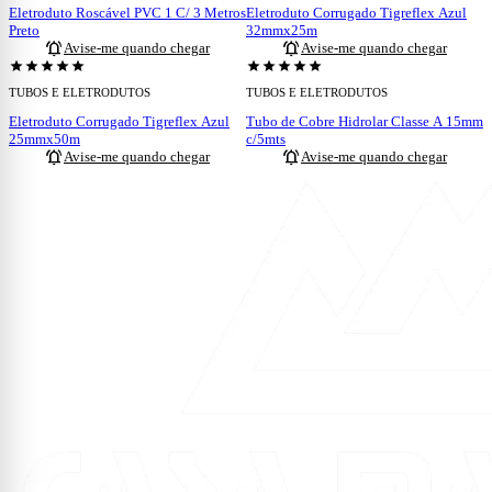
Eletroduto Roscável PVC 1 C/ 3 Metros
Eletroduto Corrugado Tigreflex Azul
Preto
32mmx25m
notifications_active
notifications_active
Avise-me quando chegar
Avise-me quando chegar
ESGOTADO
ESGOTADO
star
star
star
star
star
star
star
star
star
star
TUBOS E ELETRODUTOS
TUBOS E ELETRODUTOS
Eletroduto Corrugado Tigreflex Azul
Tubo de Cobre Hidrolar Classe A 15mm
25mmx50m
c/5mts
notifications_active
notifications_active
Avise-me quando chegar
Avise-me quando chegar