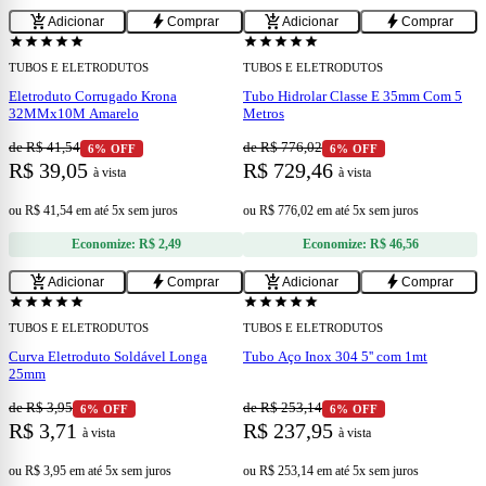
add
add
add_shopping_cart
bolt
add_shopping_cart
bolt
Adicionar
Comprar
Adicionar
Comprar
star
star
star
star
star
star
star
star
star
star
TUBOS E ELETRODUTOS
TUBOS E ELETRODUTOS
Eletroduto Corrugado Krona
Tubo Hidrolar Classe E 35mm Com 5
32MMx10M Amarelo
Metros
de R$ 41,54
de R$ 776,02
6% OFF
6% OFF
R$ 39,05
R$ 729,46
à vista
à vista
ou
R$ 41,54
em
até 5x sem juros
ou
R$ 776,02
em
até 5x sem juros
Economize:
R$ 2,49
Economize:
R$ 46,56
add
add
add_shopping_cart
bolt
add_shopping_cart
bolt
Adicionar
Comprar
Adicionar
Comprar
star
star
star
star
star
star
star
star
star
star
TUBOS E ELETRODUTOS
TUBOS E ELETRODUTOS
Curva Eletroduto Soldável Longa
Tubo Aço Inox 304 5'' com 1mt
25mm
de R$ 3,95
de R$ 253,14
6% OFF
6% OFF
R$ 3,71
R$ 237,95
à vista
à vista
ou
R$ 3,95
em
até 5x sem juros
ou
R$ 253,14
em
até 5x sem juros