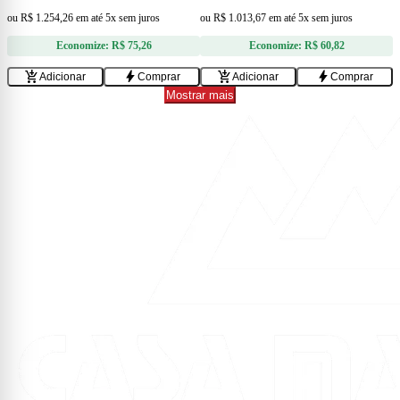
ou
R$ 1.254,26
em
até 5x sem juros
ou
R$ 1.013,67
em
até 5x sem juros
Economize:
R$ 75,26
Economize:
R$ 60,82
add_shopping_cart
bolt
add_shopping_cart
bolt
Adicionar
Comprar
Adicionar
Comprar
Mostrar mais