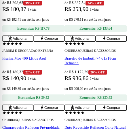
de R$ 298,65
de R$ 387,54
39% OFF
34% OFF
R$ 180,87
R$ 253,90
à vista
à vista
ou
R$ 192,41
em
até 5x sem juros
ou
R$ 270,11
em
até 5x sem juros
Economize:
R$ 117,78
Economize:
R$ 133,64
add
add
add_shopping_cart
bolt
add_shopping_cart
bolt
Adicionar
Comprar
Adicionar
Comprar
star
star
star
star
star
star
star
star
star
star
JARDIM E DECORAÇÃO EXTERNA
CHURRASQUEIRAS E ACESSÓRIOS
Piscina Mor 400 Litros Azul
Braseiro de Embutir 74 61x18cm
Refracon
de R$ 180,32
de R$ 1.172,29
22% OFF
20% OFF
R$ 140,90
R$ 936,86
à vista
à vista
ou
R$ 149,89
em
até 5x sem juros
ou
R$ 996,66
em
até 5x sem juros
Economize:
R$ 39,42
Economize:
R$ 235,43
add
add
add_shopping_cart
bolt
add_shopping_cart
bolt
Adicionar
Comprar
Adicionar
Comprar
star
star
star
star
star
star
star
star
star
star
CHURRASQUEIRAS E ACESSÓRIOS
CHURRASQUEIRAS E ACESSÓRIOS
Churrasqueira Refracon Pré-moldada
Duto Revestido Refracon Corte Natural