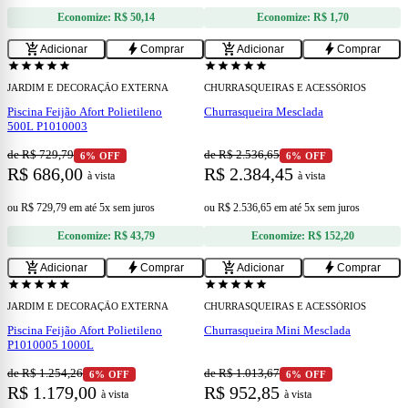
Economize:
R$ 50,14
Economize:
R$ 1,70
add
add
add_shopping_cart
bolt
add_shopping_cart
bolt
Adicionar
Comprar
Adicionar
Comprar
star
star
star
star
star
star
star
star
star
star
JARDIM E DECORAÇÃO EXTERNA
CHURRASQUEIRAS E ACESSÓRIOS
Piscina Feijão Afort Polietileno
Churrasqueira Mesclada
500L P1010003
de R$ 729,79
de R$ 2.536,65
6% OFF
6% OFF
R$ 686,00
R$ 2.384,45
à vista
à vista
ou
R$ 729,79
em
até 5x sem juros
ou
R$ 2.536,65
em
até 5x sem juros
Economize:
R$ 43,79
Economize:
R$ 152,20
add
add
add_shopping_cart
bolt
add_shopping_cart
bolt
Adicionar
Comprar
Adicionar
Comprar
star
star
star
star
star
star
star
star
star
star
JARDIM E DECORAÇÃO EXTERNA
CHURRASQUEIRAS E ACESSÓRIOS
Piscina Feijão Afort Polietileno
Churrasqueira Mini Mesclada
P1010005 1000L
de R$ 1.254,26
de R$ 1.013,67
6% OFF
6% OFF
R$ 1.179,00
R$ 952,85
à vista
à vista