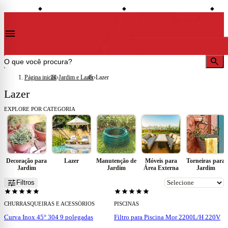
shopping_bag
credit_card
local_shipping
onto à vista
Compre no site e retire na loja
Todo o site em até 5x sem juros
Entre
◆
◆
◆
menu
search
Página inicial
›
Jardim e Lazer
›
Lazer
Lazer
EXPLORE POR CATEGORIA
Decoração para
Lazer
Manutenção de
Móveis para
Torneiras para
Jardim
Jardim
Área Externa
Jardim
add
add
tune
Filtros
star
star
star
star
star
star
star
star
star
star
CHURRASQUEIRAS E ACESSÓRIOS
PISCINAS
Curva Inox 45° 304 9 polegadas
Filtro para Piscina Mor 2200L/H 220V