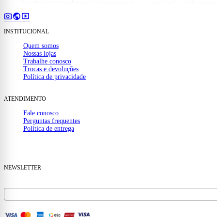
photo_camera
public
smart_display
INSTITUCIONAL
Quem somos
Nossas lojas
Trabalhe conosco
Trocas e devoluções
Política de privacidade
ATENDIMENTO
Fale conosco
Perguntas frequentes
Política de entrega
(32) 99910-1000
mail
contato@casamattos.com.br
NEWSLETTER
Receba ofertas e novidades no seu e-mail.
FORMAS DE PAGAMENTO