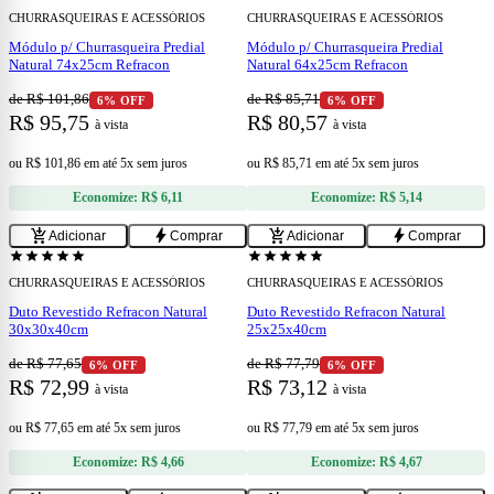
CHURRASQUEIRAS E ACESSÓRIOS
CHURRASQUEIRAS E ACESSÓRIOS
Módulo p/ Churrasqueira Predial
Módulo p/ Churrasqueira Predial
Natural 74x25cm Refracon
Natural 64x25cm Refracon
de R$ 101,86
de R$ 85,71
6% OFF
6% OFF
R$ 95,75
R$ 80,57
à vista
à vista
ou
R$ 101,86
em
até 5x sem juros
ou
R$ 85,71
em
até 5x sem juros
Economize:
R$ 6,11
Economize:
R$ 5,14
add
add
add_shopping_cart
bolt
add_shopping_cart
bolt
Adicionar
Comprar
Adicionar
Comprar
star
star
star
star
star
star
star
star
star
star
CHURRASQUEIRAS E ACESSÓRIOS
CHURRASQUEIRAS E ACESSÓRIOS
Duto Revestido Refracon Natural
Duto Revestido Refracon Natural
30x30x40cm
25x25x40cm
de R$ 77,65
de R$ 77,79
6% OFF
6% OFF
R$ 72,99
R$ 73,12
à vista
à vista
ou
R$ 77,65
em
até 5x sem juros
ou
R$ 77,79
em
até 5x sem juros
Economize:
R$ 4,66
Economize:
R$ 4,67
add
add