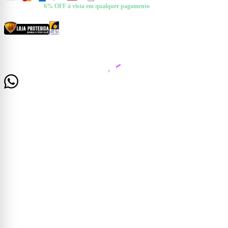
+ Pix e Boleto ·
6% OFF à vista em qualquer pagamento
CERTIFICADOS E SEGURANÇA
© 2026 Casa Mattos · CNPJ 19.525.302/0001-01 · Rua Dr. Francisco de Barros, 261 —
Centro, Cataguases/MG