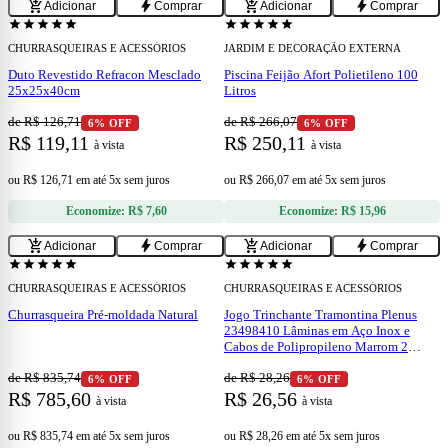
add_shopping_cart
bolt
add_shopping_cart
bolt
Adicionar
Comprar
Adicionar
Comprar
star
star
star
star
star
star
star
star
star
star
CHURRASQUEIRAS E ACESSÓRIOS
JARDIM E DECORAÇÃO EXTERNA
Duto Revestido Refracon Mesclado
Piscina Feijão Afort Polietileno 100
25x25x40cm
Litros
de R$ 126,71
de R$ 266,07
6% OFF
6% OFF
R$ 119,11
R$ 250,11
à vista
à vista
ou
R$ 126,71
em
até 5x sem juros
ou
R$ 266,07
em
até 5x sem juros
Economize:
R$ 7,60
Economize:
R$ 15,96
add
add
add_shopping_cart
bolt
add_shopping_cart
bolt
Adicionar
Comprar
Adicionar
Comprar
star
star
star
star
star
star
star
star
star
star
CHURRASQUEIRAS E ACESSÓRIOS
CHURRASQUEIRAS E ACESSÓRIOS
Churrasqueira Pré-moldada Natural
Jogo Trinchante Tramontina Plenus
23498410 Lâminas em Aço Inox e
Cabos de Polipropileno Marrom 2
Peças
de R$ 835,74
de R$ 28,26
6% OFF
6% OFF
R$ 785,60
R$ 26,56
à vista
à vista
ou
R$ 835,74
em
até 5x sem juros
ou
R$ 28,26
em
até 5x sem juros