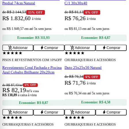
Predial 74cm Natural
C/1 30x30x40
de R$ 2.144,53
de R$ 81,13
15% OFF
6% OFF
R$ 1.832,60
R$ 76,26
à vista
à vista
ou
R$ 1.949,57
em
até 5x sem juros
ou
R$ 81,13
em
até 5x sem juros
Economize:
R$ 311,93
Economize:
R$ 4,87
add
add
add_shopping_cart
bolt
add_shopping_cart
bolt
Adicionar
Comprar
Adicionar
Comprar
confirmation_number
Cupom 10% OFF
star
star
star
star
star
star
star
star
star
star
PISOS E REVESTIMENTOS COM 10%OFF
CHURRASQUEIRAS E ACESSÓRIOS
Revestimento Ceral Fachada e Piscina
Duto 25x25x50 Natural
Azul Cobalto Brilhante 20x20cm
de R$ 76,34
6% OFF
R$ 71,76
à vista
de R$
87,43
/m²
6% OFF
R$
82,19
/m²
à vista
ou
R$ 76,34
em
até 5x sem juros
R$ 138,89
a caixa à vista
Economize:
R$ 4,58
Economize:
R$ 8,87
add
add
add_shopping_cart
bolt
add_shopping_cart
bolt
Adicionar
Comprar
Adicionar
Comprar
star
star
star
star
star
star
star
star
star
star
CHURRASQUEIRAS E ACESSÓRIOS
CHURRASQUEIRAS E ACESSÓRIOS