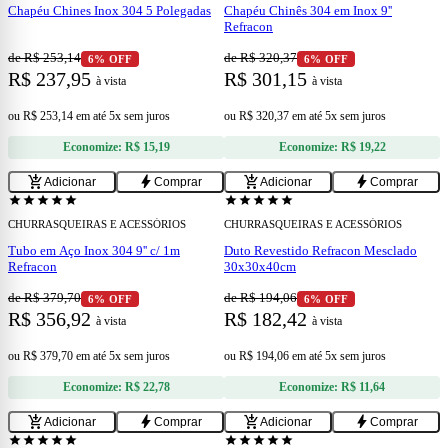
Chapéu Chines Inox 304 5 Polegadas
Chapéu Chinês 304 em Inox 9''
Refracon
de R$ 253,14
de R$ 320,37
6% OFF
6% OFF
R$ 237,95
R$ 301,15
à vista
à vista
ou
R$ 253,14
em
até 5x sem juros
ou
R$ 320,37
em
até 5x sem juros
Economize:
R$ 15,19
Economize:
R$ 19,22
add
add
add_shopping_cart
bolt
add_shopping_cart
bolt
Adicionar
Comprar
Adicionar
Comprar
star
star
star
star
star
star
star
star
star
star
CHURRASQUEIRAS E ACESSÓRIOS
CHURRASQUEIRAS E ACESSÓRIOS
Tubo em Aço Inox 304 9'' c/ 1m
Duto Revestido Refracon Mesclado
Refracon
30x30x40cm
de R$ 379,70
de R$ 194,06
6% OFF
6% OFF
R$ 356,92
R$ 182,42
à vista
à vista
ou
R$ 379,70
em
até 5x sem juros
ou
R$ 194,06
em
até 5x sem juros
Economize:
R$ 22,78
Economize:
R$ 11,64
add
add
add_shopping_cart
bolt
add_shopping_cart
bolt
Adicionar
Comprar
Adicionar
Comprar
star
star
star
star
star
star
star
star
star
star