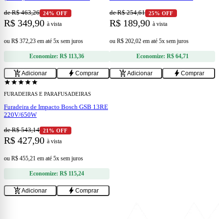
de R$ 463,26
de R$ 254,61
24% OFF
25% OFF
R$ 349,90
R$ 189,90
à vista
à vista
ou
R$ 372,23
em
até 5x sem juros
ou
R$ 202,02
em
até 5x sem juros
Economize:
R$ 113,36
Economize:
R$ 64,71
add
add_shopping_cart
bolt
add_shopping_cart
bolt
Adicionar
Comprar
Adicionar
Comprar
star
star
star
star
star
FURADEIRAS E PARAFUSADEIRAS
Furadeira de Impacto Bosch GSB 13RE
220V/650W
de R$ 543,14
21% OFF
R$ 427,90
à vista
ou
R$ 455,21
em
até 5x sem juros
Economize:
R$ 115,24
add_shopping_cart
bolt
Adicionar
Comprar