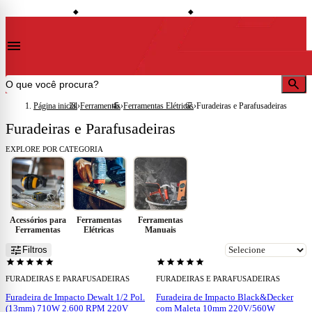
shopping_bag
credit_card
loc
 de desconto à vista
Compre no site e retire na loja
Todo o site em até 5x sem juros
◆
◆
◆
menu
search
Página inicial
›
Ferramentas
›
Ferramentas Elétricas
›
Furadeiras e Parafusadeiras
Furadeiras e Parafusadeiras
EXPLORE POR CATEGORIA
Acessórios para
Ferramentas
Ferramentas
Ferramentas
Elétricas
Manuais
add
add
tune
Filtros
star
star
star
star
star
star
star
star
star
star
FURADEIRAS E PARAFUSADEIRAS
FURADEIRAS E PARAFUSADEIRAS
Furadeira de Impacto Dewalt 1/2 Pol.
Furadeira de Impacto Black&Decker
(13mm) 710W 2.600 RPM 220V
com Maleta 10mm 220V/560W