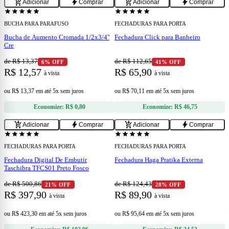
add_shopping_cart
bolt
add_shopping_cart
bolt
Adicionar
Comprar
Adicionar
Comprar
star
star
star
star
star
star
star
star
star
star
BUCHA PARA PARAFUSO
FECHADURAS PARA PORTA
Bucha de Aumento Cromada 1/2x3/4''
Fechadura Click para Banheiro
Cre
de R$ 13,37
de R$ 112,65
6% OFF
41% OFF
R$ 12,57
R$ 65,90
à vista
à vista
ou
R$ 13,37
em
até 5x sem juros
ou
R$ 70,11
em
até 5x sem juros
Economize:
R$ 0,80
Economize:
R$ 46,75
add
add
add_shopping_cart
bolt
add_shopping_cart
bolt
Adicionar
Comprar
Adicionar
Comprar
star
star
star
star
star
star
star
star
star
star
FECHADURAS PARA PORTA
FECHADURAS PARA PORTA
Fechadura Digital De Embutir
Fechadura Haga Pratika Externa
Taschibra TFCS01 Preto Fosco
de R$ 500,86
de R$ 124,43
21% OFF
28% OFF
R$ 397,90
R$ 89,90
à vista
à vista
ou
R$ 423,30
em
até 5x sem juros
ou
R$ 95,64
em
até 5x sem juros