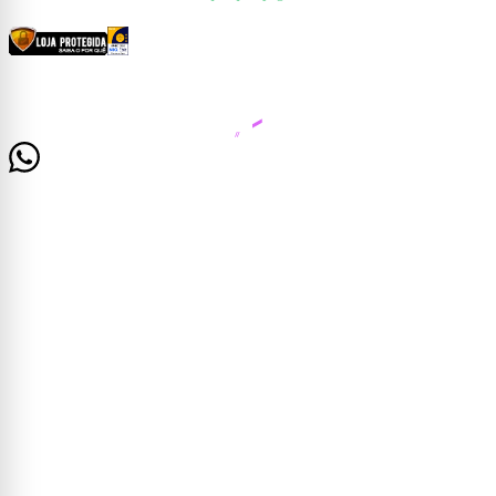
CERTIFICADOS E SEGURANÇA
© 2026 Casa Mattos · CNPJ 19.525.302/0001-01 · Rua Dr. Francisco de Barros, 261 —
Centro, Cataguases/MG