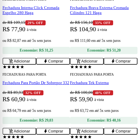
Fechadura Interna Click Cromada
Fechadura Brava Externa Cromada
Espelho 280 Haga
Cilindro 121 Haga
de R$ 109,15
de R$ 156,10
29% OFF
33% OFF
R$ 77,90
R$ 104,90
à vista
à vista
ou
R$ 82,87
em
até 5x sem juros
ou
R$ 111,60
em
até 5x sem juros
Economize:
R$ 31,25
Economize:
R$ 51,20
add
add
add_shopping_cart
bolt
add_shopping_cart
bolt
Adicionar
Comprar
Adicionar
Comprar
star
star
star
star
star
star
star
star
star
star
FECHADURAS PARA PORTA
FECHADURAS PARA PORTA
Fechadura Para Portão De Sobrepor 332
Fechadura Tek Externa
de R$ 89,93
de R$ 100,06
32% OFF
40% OFF
R$ 60,90
R$ 59,90
à vista
à vista
ou
R$ 64,79
em
até 5x sem juros
ou
R$ 63,72
em
até 5x sem juros
Economize:
R$ 29,03
Economize:
R$ 40,16
add
add
add_shopping_cart
bolt
add_shopping_cart
bolt
Adicionar
Comprar
Adicionar
Comprar
bolt
Oferta Relâmpago
star
star
star
star
star
star
star
star
star
star