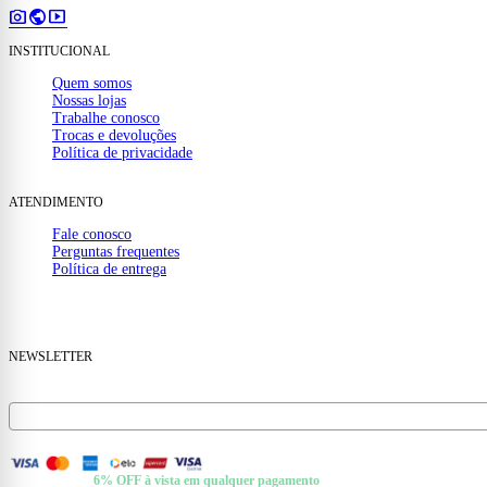
photo_camera
public
smart_display
INSTITUCIONAL
Quem somos
Nossas lojas
Trabalhe conosco
Trocas e devoluções
Política de privacidade
ATENDIMENTO
Fale conosco
Perguntas frequentes
Política de entrega
(32) 99910-1000
mail
contato@casamattos.com.br
NEWSLETTER
Receba ofertas e novidades no seu e-mail.
FORMAS DE PAGAMENTO
+ Pix e Boleto ·
6% OFF à vista em qualquer pagamento