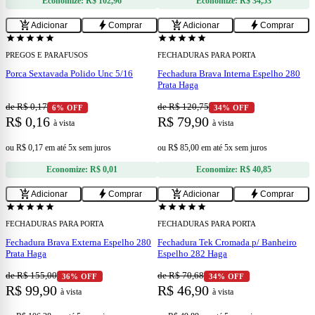
Economize:
R$ 102,96
Economize:
R$ 34,53
add
add
add_shopping_cart
bolt
add_shopping_cart
bolt
Adicionar
Comprar
Adicionar
Comprar
star
star
star
star
star
star
star
star
star
star
PREGOS E PARAFUSOS
FECHADURAS PARA PORTA
Porca Sextavada Polido Unc 5/16
Fechadura Brava Interna Espelho 280
Prata Haga
de R$ 0,17
de R$ 120,75
6% OFF
34% OFF
R$ 0,16
R$ 79,90
à vista
à vista
ou
R$ 0,17
em
até 5x sem juros
ou
R$ 85,00
em
até 5x sem juros
Economize:
R$ 0,01
Economize:
R$ 40,85
add
add
add_shopping_cart
bolt
add_shopping_cart
bolt
Adicionar
Comprar
Adicionar
Comprar
star
star
star
star
star
star
star
star
star
star
FECHADURAS PARA PORTA
FECHADURAS PARA PORTA
Fechadura Brava Externa Espelho 280
Fechadura Tek Cromada p/ Banheiro
Prata Haga
Espelho 282 Haga
de R$ 155,00
de R$ 70,68
36% OFF
34% OFF
R$ 99,90
R$ 46,90
à vista
à vista