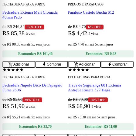
FECHADURAS PARA PORTA
PREGOS E PARAFUSOS
Fechadura Externa Mari Cromada
Parafuso Castelo Bucha S12
40mm Pado
de R$ 246,84
de R$ 4,70
65% OFF
6% OFF
R$ 85,38
R$ 4,42
à vista
à vista
ou
R$ 90,83
em
até 5x sem juros
ou
R$ 4,70
em
até 5x sem juros
Economize:
R$ 161,46
Economize:
R$ 0,28
add
add
add_shopping_cart
bolt
add_shopping_cart
bolt
Adicionar
Comprar
Adicionar
Comprar
star
star
star
star
star
star
star
star
star
star
FECHADURAS PARA PORTA
FECHADURAS PARA PORTA
Fechadura Nápole Bico De Papagaio
Trava de Segurança 601 Externa
Fume 2606
Antique Roseta 527 Haga
de R$ 85,60
de R$ 79,90
39% OFF
14% OFF
R$ 51,90
R$ 68,90
à vista
à vista
ou
R$ 55,21
em
até 5x sem juros
ou
R$ 73,30
em
até 5x sem juros
Economize:
R$ 33,70
Economize:
R$ 11,00
add
add