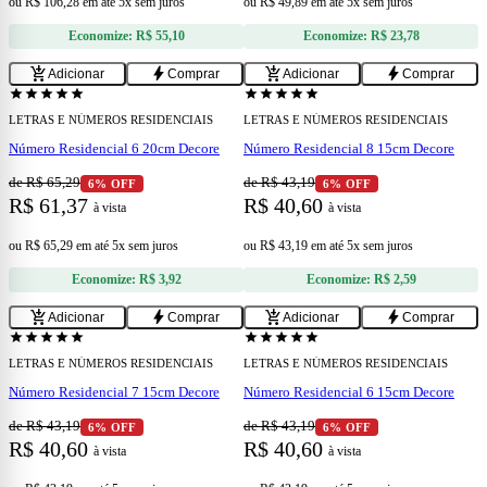
ou
R$ 106,28
em
até 5x sem juros
ou
R$ 49,89
em
até 5x sem juros
Economize:
R$ 55,10
Economize:
R$ 23,78
add
add
add_shopping_cart
bolt
add_shopping_cart
bolt
Adicionar
Comprar
Adicionar
Comprar
star
star
star
star
star
star
star
star
star
star
LETRAS E NÚMEROS RESIDENCIAIS
LETRAS E NÚMEROS RESIDENCIAIS
Número Residencial 6 20cm Decore
Número Residencial 8 15cm Decore
de R$ 65,29
de R$ 43,19
6% OFF
6% OFF
R$ 61,37
R$ 40,60
à vista
à vista
ou
R$ 65,29
em
até 5x sem juros
ou
R$ 43,19
em
até 5x sem juros
Economize:
R$ 3,92
Economize:
R$ 2,59
add
add
add_shopping_cart
bolt
add_shopping_cart
bolt
Adicionar
Comprar
Adicionar
Comprar
star
star
star
star
star
star
star
star
star
star
LETRAS E NÚMEROS RESIDENCIAIS
LETRAS E NÚMEROS RESIDENCIAIS
Número Residencial 7 15cm Decore
Número Residencial 6 15cm Decore
de R$ 43,19
de R$ 43,19
6% OFF
6% OFF
R$ 40,60
R$ 40,60
à vista
à vista