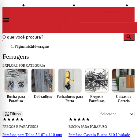
shopping_bag
credit_card
local_shipping
onto à vista
Compre no site e retire na loja
Todo o site em até 5x sem juros
Entreg
◆
◆
◆
menu
search
Página inicial
›
Ferragens
Ferragens
EXPLORE POR CATEGORIA
Bucha para
Dobradiças
Fechaduras para
Pregos e
Caixas de
Parafuso
Porta
Parafusos
Correio
add
add
tune
Filtros
star
star
star
star
star
star
star
star
star
star
PREGOS E PARAFUSOS
BUCHA PARA PARAFUSO
Parafuso para Telha 5/16" x 110 mm
Parafuso Castelo Bucha S10 Unidade