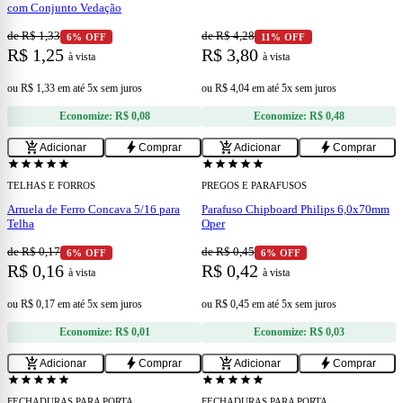
com Conjunto Vedação
de R$ 1,33
de R$ 4,28
6% OFF
11% OFF
R$ 1,25
R$ 3,80
à vista
à vista
ou
R$ 1,33
em
até 5x sem juros
ou
R$ 4,04
em
até 5x sem juros
Economize:
R$ 0,08
Economize:
R$ 0,48
add
add
add_shopping_cart
bolt
add_shopping_cart
bolt
Adicionar
Comprar
Adicionar
Comprar
star
star
star
star
star
star
star
star
star
star
TELHAS E FORROS
PREGOS E PARAFUSOS
Arruela de Ferro Concava 5/16 para
Parafuso Chipboard Philips 6,0x70mm
Telha
Oper
de R$ 0,17
de R$ 0,45
6% OFF
6% OFF
R$ 0,16
R$ 0,42
à vista
à vista
ou
R$ 0,17
em
até 5x sem juros
ou
R$ 0,45
em
até 5x sem juros
Economize:
R$ 0,01
Economize:
R$ 0,03
add
add
add_shopping_cart
bolt
add_shopping_cart
bolt
Adicionar
Comprar
Adicionar
Comprar
star
star
star
star
star
star
star
star
star
star
FECHADURAS PARA PORTA
FECHADURAS PARA PORTA