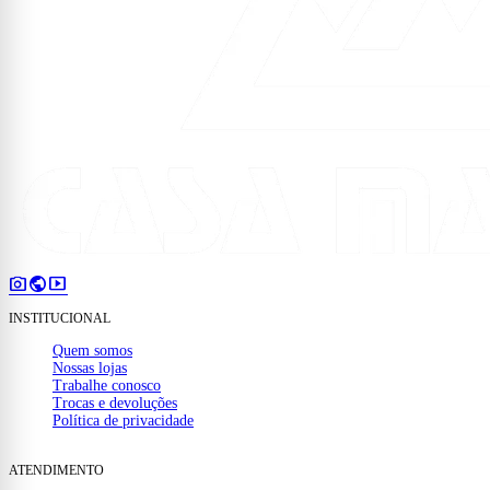
photo_camera
public
smart_display
INSTITUCIONAL
Quem somos
Nossas lojas
Trabalhe conosco
Trocas e devoluções
Política de privacidade
ATENDIMENTO