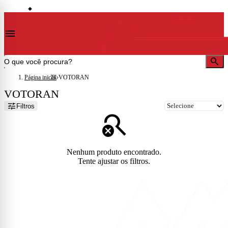
storefront
ocalidades)
Lojas em Cataguases · Muriaé · Leopoldina · Ubá · Juiz de Fora · Além Paraíb
◆
menu
search
Página inicial
›
VOTORAN
VOTORAN
tune
Filtros
search_off
Nenhum produto encontrado.
Tente ajustar os filtros.