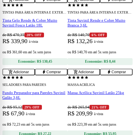
star
star
star
star
star
star
star
star
star
star
TINTAS PARA ÁREA INTERNA E EXTERNA
TINTAS PARA ÁREA INTERNA E EXTERNA
Tinta Gelo Rende & Cobre Muito
Tinta Suvinil Rende e Cobre Muito
Suvinil Fosco Latão 18L
Branca 3,6L
de R$ 470,35
de R$ 140,70
28% OFF
6% OFF
R$ 339,90
R$ 132,26
à vista
à vista
ou
R$ 361,60
em
até 5x sem juros
ou
R$ 140,70
em
até 5x sem juros
Economize:
R$ 130,45
Economize:
R$ 8,44
add
add
add_shopping_cart
bolt
add_shopping_cart
bolt
Adicionar
Comprar
Adicionar
Comprar
star
star
star
star
star
star
star
star
star
star
SELADORES PARA PAREDES
MASSA ACRÍLICA
Fundo Preparador para Paredes Suvinil
Massa Acrílica Suvinil Latão 25kg
Galão 3,6L
de R$ 95,12
de R$ 265,94
29% OFF
21% OFF
R$ 67,90
R$ 209,99
à vista
à vista
ou
R$ 72,23
em
até 5x sem juros
ou
R$ 223,39
em
até 5x sem juros
Economize:
R$ 27,22
Economize:
R$ 55,95