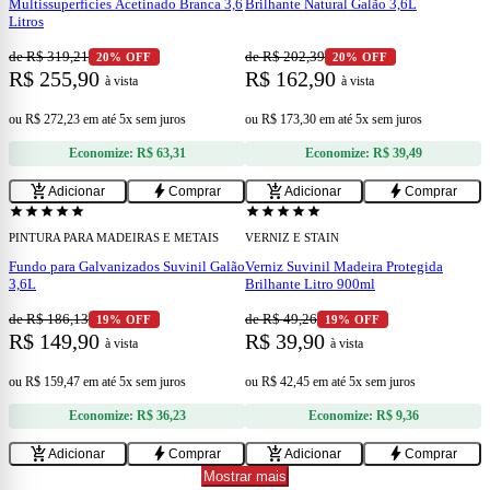
Multissuperfícies Acetinado Branca 3,6
Brilhante Natural Galão 3,6L
Litros
de R$ 319,21
de R$ 202,39
20% OFF
20% OFF
R$ 255,90
R$ 162,90
à vista
à vista
ou
R$ 272,23
em
até 5x sem juros
ou
R$ 173,30
em
até 5x sem juros
Economize:
R$ 63,31
Economize:
R$ 39,49
add
add
add_shopping_cart
bolt
add_shopping_cart
bolt
Adicionar
Comprar
Adicionar
Comprar
star
star
star
star
star
star
star
star
star
star
PINTURA PARA MADEIRAS E METAIS
VERNIZ E STAIN
Fundo para Galvanizados Suvinil Galão
Verniz Suvinil Madeira Protegida
3,6L
Brilhante Litro 900ml
de R$ 186,13
de R$ 49,26
19% OFF
19% OFF
R$ 149,90
R$ 39,90
à vista
à vista
ou
R$ 159,47
em
até 5x sem juros
ou
R$ 42,45
em
até 5x sem juros
Economize:
R$ 36,23
Economize:
R$ 9,36
add_shopping_cart
bolt
add_shopping_cart
bolt
Adicionar
Comprar
Adicionar
Comprar
Mostrar mais