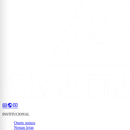
photo_camera
public
smart_display
INSTITUCIONAL
Quem somos
Nossas lojas