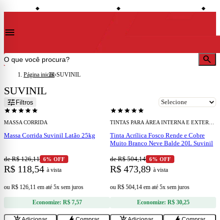
shopping_bag
credit_card
local_shipping
onto à vista
Compre no site e retire na loja
Todo o site em até 5x sem juros
Entreg
◆
◆
◆
menu
search
Página inicial
›
SUVINIL
SUVINIL
add
add
tune
Filtros
star
star
star
star
star
star
star
star
star
star
MASSA CORRIDA
TINTAS PARA ÁREA INTERNA E EXTERNA
Massa Corrida Suvinil Latão 25kg
Tinta Acrílica Fosco Rende e Cobre
Muito Branco Neve Balde 20L Suvinil
de R$ 126,11
de R$ 504,14
6% OFF
6% OFF
R$ 118,54
R$ 473,89
à vista
à vista
ou
R$ 126,11
em
até 5x sem juros
ou
R$ 504,14
em
até 5x sem juros
Economize:
R$ 7,57
Economize:
R$ 30,25
add
add
add_shopping_cart
bolt
add_shopping_cart
bolt
Adicionar
Comprar
Adicionar
Comprar