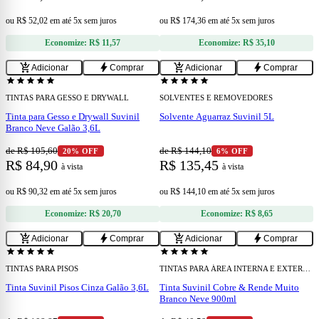
ou
R$ 52,02
em
até 5x sem juros
ou
R$ 174,36
em
até 5x sem juros
Economize:
R$ 11,57
Economize:
R$ 35,10
add
add
add_shopping_cart
bolt
add_shopping_cart
bolt
Adicionar
Comprar
Adicionar
Comprar
star
star
star
star
star
star
star
star
star
star
TINTAS PARA GESSO E DRYWALL
SOLVENTES E REMOVEDORES
Tinta para Gesso e Drywall Suvinil
Solvente Aguarraz Suvinil 5L
Branco Neve Galão 3,6L
de R$ 105,60
de R$ 144,10
20% OFF
6% OFF
R$ 84,90
R$ 135,45
à vista
à vista
ou
R$ 90,32
em
até 5x sem juros
ou
R$ 144,10
em
até 5x sem juros
Economize:
R$ 20,70
Economize:
R$ 8,65
add
add
add_shopping_cart
bolt
add_shopping_cart
bolt
Adicionar
Comprar
Adicionar
Comprar
star
star
star
star
star
star
star
star
star
star
TINTAS PARA PISOS
TINTAS PARA ÁREA INTERNA E EXTERNA
Tinta Suvinil Pisos Cinza Galão 3,6L
Tinta Suvinil Cobre & Rende Muito
Branco Neve 900ml