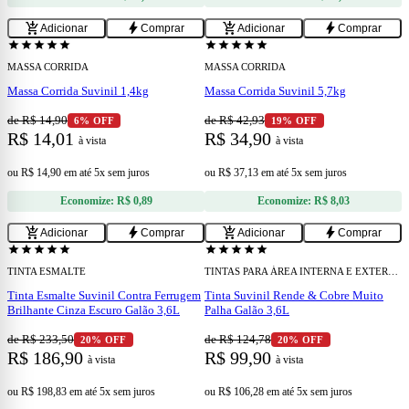
add
add
add_shopping_cart
bolt
add_shopping_cart
bolt
Adicionar
Comprar
Adicionar
Comprar
confirmation_number
Cupom 15% OFF
star
star
star
star
star
star
star
star
star
star
MASSA CORRIDA
MASSA CORRIDA
Massa Corrida Suvinil 1,4kg
Massa Corrida Suvinil 5,7kg
de R$ 14,90
de R$ 42,93
6% OFF
19% OFF
R$ 14,01
R$ 34,90
à vista
à vista
ou
R$ 14,90
em
até 5x sem juros
ou
R$ 37,13
em
até 5x sem juros
Economize:
R$ 0,89
Economize:
R$ 8,03
add
add
add_shopping_cart
bolt
add_shopping_cart
bolt
Adicionar
Comprar
Adicionar
Comprar
star
star
star
star
star
star
star
star
star
star
TINTA ESMALTE
TINTAS PARA ÁREA INTERNA E EXTERNA
Tinta Esmalte Suvinil Contra Ferrugem
Tinta Suvinil Rende & Cobre Muito
Brilhante Cinza Escuro Galão 3,6L
Palha Galão 3,6L
de R$ 233,50
de R$ 124,78
20% OFF
20% OFF
R$ 186,90
R$ 99,90
à vista
à vista
ou
R$ 198,83
em
até 5x sem juros
ou
R$ 106,28
em
até 5x sem juros