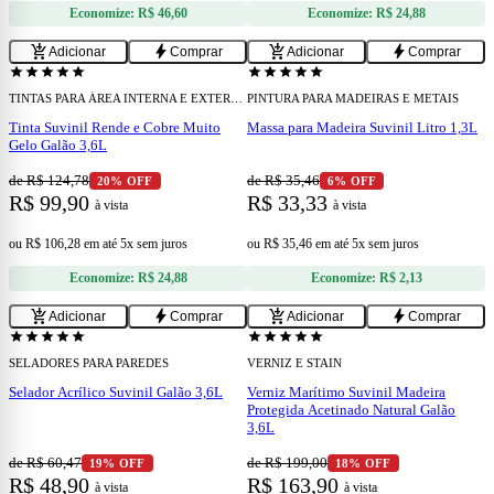
Economize:
R$ 46,60
Economize:
R$ 24,88
add
add
add_shopping_cart
bolt
add_shopping_cart
bolt
Adicionar
Comprar
Adicionar
Comprar
confirmation_number
Cupom 15% OFF
star
star
star
star
star
star
star
star
star
star
TINTAS PARA ÁREA INTERNA E EXTERNA
PINTURA PARA MADEIRAS E METAIS
Tinta Suvinil Rende e Cobre Muito
Massa para Madeira Suvinil Litro 1,3L
Gelo Galão 3,6L
de R$ 124,78
de R$ 35,46
20% OFF
6% OFF
R$ 99,90
R$ 33,33
à vista
à vista
ou
R$ 106,28
em
até 5x sem juros
ou
R$ 35,46
em
até 5x sem juros
Economize:
R$ 24,88
Economize:
R$ 2,13
add
add
add_shopping_cart
bolt
add_shopping_cart
bolt
Adicionar
Comprar
Adicionar
Comprar
star
star
star
star
star
star
star
star
star
star
SELADORES PARA PAREDES
VERNIZ E STAIN
Selador Acrílico Suvinil Galão 3,6L
Verniz Marítimo Suvinil Madeira
Protegida Acetinado Natural Galão
3,6L
de R$ 60,47
de R$ 199,00
19% OFF
18% OFF
R$ 48,90
R$ 163,90
à vista
à vista