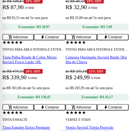
de R$ 108,87
de R$ 40,59
19% OFF
19% OFF
R$ 87,90
R$ 32,90
à vista
à vista
ou
R$ 93,51
em
até 5x sem juros
ou
R$ 35,00
em
até 5x sem juros
Economize:
R$ 20,97
Economize:
R$ 7,69
add
add
add_shopping_cart
bolt
add_shopping_cart
bolt
Adicionar
Comprar
Adicionar
Comprar
star
star
star
star
star
star
star
star
star
star
TINTAS PARA ÁREA INTERNA E EXTERNA
TINTAS PARA ÁREA INTERNA E EXTERNA
Tinta Palha Rende & Cobre Muito
Cimento Queimado Suvinil Balde 5Kg
Suvinil Fosco Latão 18L
Dia de Chuva
de R$ 470,35
de R$ 293,16
28% OFF
15% OFF
R$ 339,90
R$ 249,99
à vista
à vista
ou
R$ 361,60
em
até 5x sem juros
ou
R$ 265,95
em
até 5x sem juros
Economize:
R$ 130,45
Economize:
R$ 43,17
add
add
add_shopping_cart
bolt
add_shopping_cart
bolt
Adicionar
Comprar
Adicionar
Comprar
star
star
star
star
star
star
star
star
star
star
TINTA ESMALTE
VERNIZ E STAIN
Tinta Esmalte Epóxi Premium
Verniz Suvinil Tripla Proteção