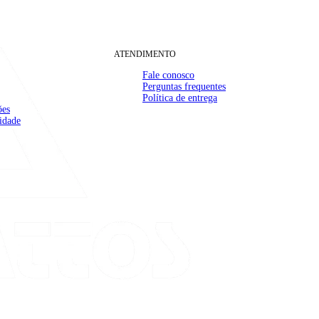
ATENDIMENTO
Fale conosco
Perguntas frequentes
Política de entrega
ões
(32) 99910-1000
mail
cidade
contato@casamattos.com.br