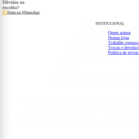
Dúvidas na
escolha?
Falar no WhatsApp
construction
INSTITUCIONAL
Quem somos
Nossas lojas
Trabalhe conosco
Trocas e devoluç
Política de priva
Material de construção e acabamento com entrega na
região. Da base aos detalhes finais da sua obra.