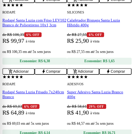
star
star
star
star
star
star
star
star
star
star
RODAPÉ
SILICONES
Rodapé Santa Luzia com Friso LEV102
Calafetador Bisnaga Santa Luzia
Branco de Poliestireno 10x1,3cm
Híbrido 400g
de R$ 106,35
de R$ 27,55
6% OFF
6% OFF
R$ 99,97
R$ 25,90
à vista
à vista
ou
R$ 106,35
em
até 5x sem juros
ou
R$ 27,55
em
até 5x sem juros
Economize:
R$ 6,38
Economize:
R$ 1,65
add
add
add_shopping_cart
bolt
add_shopping_cart
bolt
Adicionar
Comprar
Adicionar
Comprar
star
star
star
star
star
star
star
star
star
star
RODAPÉ
ADESIVOS
Rodapé Santa Luzia Frisado 7x240cm
Super Adesivo Santa Luzia Branco
Branco
400g
de R$ 69,03
de R$ 58,61
6% OFF
29% OFF
R$ 64,89
R$ 41,90
à vista
à vista
ou
R$ 69,03
em
até 5x sem juros
ou
R$ 44,57
em
até 5x sem juros
Economize:
R$ 4,14
Economize:
R$ 16,71