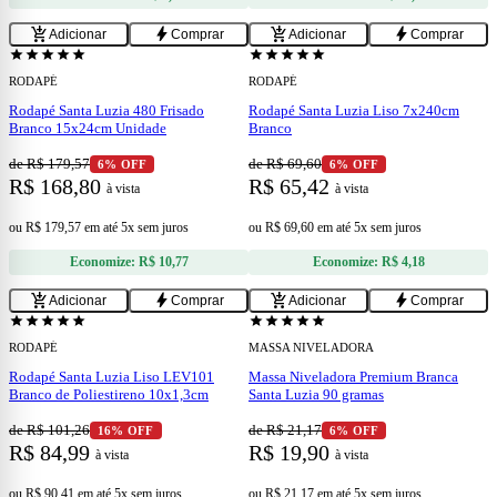
add
add
add_shopping_cart
bolt
add_shopping_cart
bolt
Adicionar
Comprar
Adicionar
Comprar
star
star
star
star
star
star
star
star
star
star
RODAPÉ
RODAPÉ
Rodapé Santa Luzia 480 Frisado
Rodapé Santa Luzia Liso 7x240cm
Branco 15x24cm Unidade
Branco
de R$ 179,57
de R$ 69,60
6% OFF
6% OFF
R$ 168,80
R$ 65,42
à vista
à vista
ou
R$ 179,57
em
até 5x sem juros
ou
R$ 69,60
em
até 5x sem juros
Economize:
R$ 10,77
Economize:
R$ 4,18
add
add
add_shopping_cart
bolt
add_shopping_cart
bolt
Adicionar
Comprar
Adicionar
Comprar
star
star
star
star
star
star
star
star
star
star
RODAPÉ
MASSA NIVELADORA
Rodapé Santa Luzia Liso LEV101
Massa Niveladora Premium Branca
Branco de Poliestireno 10x1,3cm
Santa Luzia 90 gramas
de R$ 101,26
de R$ 21,17
16% OFF
6% OFF
R$ 84,99
R$ 19,90
à vista
à vista
ou
R$ 90,41
em
até 5x sem juros
ou
R$ 21,17
em
até 5x sem juros