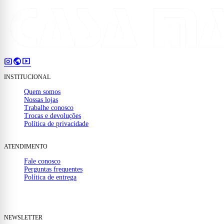
photo_camera
public
smart_display
INSTITUCIONAL
Quem somos
Nossas lojas
Trabalhe conosco
Trocas e devoluções
Política de privacidade
ATENDIMENTO
Fale conosco
Perguntas frequentes
Política de entrega
(32) 99910-1000
mail
contato@casamattos.com.br
NEWSLETTER