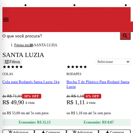
shopping_bag
credit_card
local_shipping
esconto à vista
Compre no site e retire na loja
Todo o site em até 5x sem juros
Ent
◆
◆
◆
menu
search
Página inicial
›
SANTA LUZIA
SANTA LUZIA
add
add
tune
Filtros
star
star
star
star
star
star
star
star
star
star
COLAS
RODAPÉS
Cola para Rodapés Santa Luzia 1kg
Bucha T de Plástico Para Rodapé Santa
Luzia
de R$ 71,03
de R$ 1,18
30% OFF
6% OFF
R$ 49,90
R$ 1,11
à vista
à vista
ou
R$ 53,09
em
até 5x sem juros
ou
R$ 1,18
em
até 5x sem juros
Economize:
R$ 21,13
Economize:
R$ 0,07
add
add
add_shopping_cart
bolt
add_shopping_cart
bolt
Adicionar
Comprar
Adicionar
Comprar