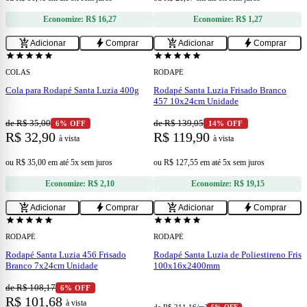
Economize:
R$ 16,27
Economize:
R$ 1,27
add
add
add_shopping_cart
bolt
add_shopping_cart
bolt
Adicionar
Comprar
Adicionar
Comprar
star
star
star
star
star
star
star
star
star
star
COLAS
RODAPÉ
Cola para Rodapé Santa Luzia 400g
Rodapé Santa Luzia Frisado Branco
457 10x24cm Unidade
de R$ 35,00
de R$ 139,05
6% OFF
14% OFF
R$ 32,90
R$ 119,90
à vista
à vista
ou
R$ 35,00
em
até 5x sem juros
ou
R$ 127,55
em
até 5x sem juros
Economize:
R$ 2,10
Economize:
R$ 19,15
add
add
add_shopping_cart
bolt
add_shopping_cart
bolt
Adicionar
Comprar
Adicionar
Comprar
star
star
star
star
star
star
star
star
star
star
RODAPÉ
RODAPÉ
Rodapé Santa Luzia 456 Frisado
Rodapé Santa Luzia de Poliestireno Fris
Branco 7x24cm Unidade
100x16x2400mm
de R$ 108,17
6% OFF
R$ 101,68
à vista