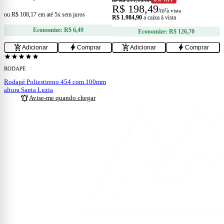
de R$
211,16
/m²
6% OFF
R$
198,49
/m²
à vista
ou
R$ 108,17
em
até 5x sem juros
R$ 1.984,90
a caixa à vista
Economize:
R$ 6,49
Economize:
R$ 126,70
add_shopping_cart
bolt
add_shopping_cart
bolt
Adicionar
Comprar
Adicionar
Comprar
ESGOTADO
star
star
star
star
star
RODAPÉ
Rodapé Poliestireno 454 com 100mm
altura Santa Luzia
notifications_active
Avise-me quando chegar