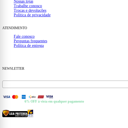
Nossas lojas
Trabalhe conosco
Trocas e devoluções
Política de privacidade
ATENDIMENTO
Fale conosco
Perguntas frequentes
Política de entrega
(32) 99910-1000
mail
contato@casamattos.com.br
NEWSLETTER
Receba ofertas e novidades no seu e-mail.
FORMAS DE PAGAMENTO
+ Pix e Boleto ·
6% OFF à vista em qualquer pagamento
CERTIFICADOS E SEGURANÇA
© 2026 Casa Mattos · CNPJ 19.525.302/0001-01 · Rua Dr. Francisco de Barros, 261 —
Centro, Cataguases/MG