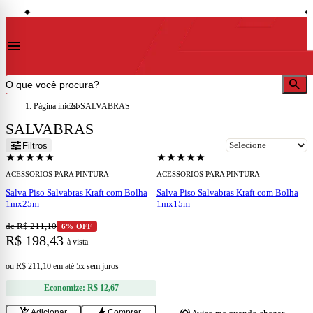
storefront
se
idades)
Lojas em Cataguases · Muriaé · Leopoldina · Ubá · Juiz de Fora · Além Paraíba
◆
◆
menu
search
Página inicial
›
SALVABRAS
SALVABRAS
add
tune
Filtros
ESGOTADO
star
star
star
star
star
star
star
star
star
star
ACESSÓRIOS PARA PINTURA
ACESSÓRIOS PARA PINTURA
Salva Piso Salvabras Kraft com Bolha
Salva Piso Salvabras Kraft com Bolha
1mx25m
1mx15m
de R$ 211,10
6% OFF
R$ 198,43
à vista
ou
R$ 211,10
em
até 5x sem juros
Economize:
R$ 12,67
add_shopping_cart
bolt
Adicionar
Comprar