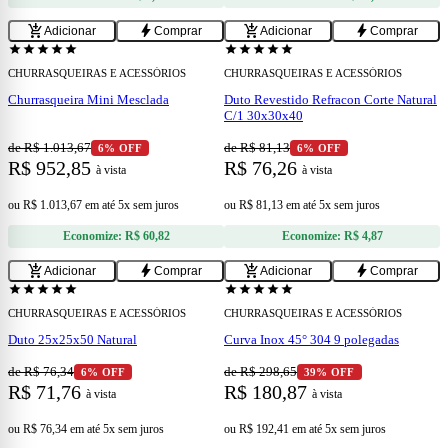
add
add
add_shopping_cart
bolt
add_shopping_cart
bolt
Adicionar
Comprar
Adicionar
Comprar
star
star
star
star
star
star
star
star
star
star
CHURRASQUEIRAS E ACESSÓRIOS
CHURRASQUEIRAS E ACESSÓRIOS
Churrasqueira Mini Mesclada
Duto Revestido Refracon Corte Natural
C/1 30x30x40
de R$ 1.013,67
de R$ 81,13
6% OFF
6% OFF
R$ 952,85
R$ 76,26
à vista
à vista
ou
R$ 1.013,67
em
até 5x sem juros
ou
R$ 81,13
em
até 5x sem juros
Economize:
R$ 60,82
Economize:
R$ 4,87
add
add
add_shopping_cart
bolt
add_shopping_cart
bolt
Adicionar
Comprar
Adicionar
Comprar
star
star
star
star
star
star
star
star
star
star
CHURRASQUEIRAS E ACESSÓRIOS
CHURRASQUEIRAS E ACESSÓRIOS
Duto 25x25x50 Natural
Curva Inox 45° 304 9 polegadas
de R$ 76,34
de R$ 298,65
6% OFF
39% OFF
R$ 71,76
R$ 180,87
à vista
à vista
ou
R$ 76,34
em
até 5x sem juros
ou
R$ 192,41
em
até 5x sem juros