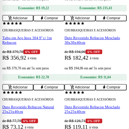
Economize:
R$ 19,22
Economize:
R$ 235,43
add
add
add_shopping_cart
bolt
add_shopping_cart
bolt
Adicionar
Comprar
Adicionar
Comprar
star
star
star
star
star
star
star
star
star
star
CHURRASQUEIRAS E ACESSÓRIOS
CHURRASQUEIRAS E ACESSÓRIOS
Tubo em Aço Inox 304 9'' c/ 1m
Duto Revestido Refracon Mesclado
Refracon
30x30x40cm
de R$ 379,70
de R$ 194,06
6% OFF
6% OFF
R$ 356,92
R$ 182,42
à vista
à vista
ou
R$ 379,70
em
até 5x sem juros
ou
R$ 194,06
em
até 5x sem juros
Economize:
R$ 22,78
Economize:
R$ 11,64
add
add
add_shopping_cart
bolt
add_shopping_cart
bolt
Adicionar
Comprar
Adicionar
Comprar
star
star
star
star
star
star
star
star
star
star
CHURRASQUEIRAS E ACESSÓRIOS
CHURRASQUEIRAS E ACESSÓRIOS
Duto Revestido Refracon Natural
Duto Revestido Refracon Mesclado
25x25x40cm
25x25x40cm
de R$ 77,79
de R$ 126,71
6% OFF
6% OFF
R$ 73,12
R$ 119,11
à vista
à vista