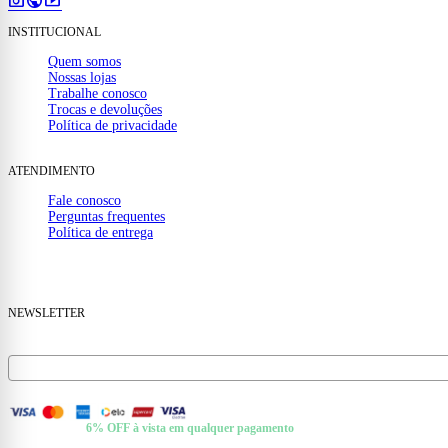
photo_camera
public
smart_display
INSTITUCIONAL
Quem somos
Nossas lojas
Trabalhe conosco
Trocas e devoluções
Política de privacidade
ATENDIMENTO
Fale conosco
Perguntas frequentes
Política de entrega
(32) 99910-1000
mail
contato@casamattos.com.br
NEWSLETTER
Receba ofertas e novidades no seu e-mail.
FORMAS DE PAGAMENTO
+ Pix e Boleto ·
6% OFF à vista em qualquer pagamento