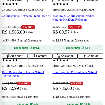
star
star
star
star
star
star
star
star
star
star
CHURRASQUEIRAS E ACESSÓRIOS
CHURRASQUEIRAS E ACESSÓRIOS
Churrasqueira Refracon Predial Ref:64
Módulo p/ Churrasqueira Predial
Natural 64x25cm Refracon
de R$ 1.686,17
de R$ 85,71
6% OFF
6% OFF
R$ 1.585,00
R$ 80,57
à vista
à vista
ou
R$ 1.686,17
em
até 5x sem juros
ou
R$ 85,71
em
até 5x sem juros
Economize:
R$ 101,17
Economize:
R$ 5,14
add
add
add_shopping_cart
bolt
add_shopping_cart
bolt
Adicionar
Comprar
Adicionar
Comprar
star
star
star
star
star
star
star
star
star
star
CHURRASQUEIRAS E ACESSÓRIOS
CHURRASQUEIRAS E ACESSÓRIOS
Duto Revestido Refracon Natural
Churrasqueira Pré-moldada Natural
30x30x40cm
de R$ 77,65
de R$ 835,74
6% OFF
6% OFF
R$ 72,99
R$ 785,60
à vista
à vista
ou
R$ 77,65
em
até 5x sem juros
ou
R$ 835,74
em
até 5x sem juros
Economize:
R$ 4,66
Economize:
R$ 50,14