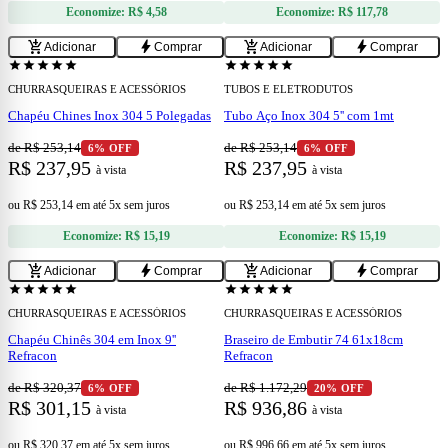
Economize:
R$ 4,58
Economize:
R$ 117,78
add
add
add_shopping_cart
bolt
add_shopping_cart
bolt
Adicionar
Comprar
Adicionar
Comprar
star
star
star
star
star
star
star
star
star
star
CHURRASQUEIRAS E ACESSÓRIOS
TUBOS E ELETRODUTOS
Chapéu Chines Inox 304 5 Polegadas
Tubo Aço Inox 304 5'' com 1mt
de R$ 253,14
de R$ 253,14
6% OFF
6% OFF
R$ 237,95
R$ 237,95
à vista
à vista
ou
R$ 253,14
em
até 5x sem juros
ou
R$ 253,14
em
até 5x sem juros
Economize:
R$ 15,19
Economize:
R$ 15,19
add
add
add_shopping_cart
bolt
add_shopping_cart
bolt
Adicionar
Comprar
Adicionar
Comprar
star
star
star
star
star
star
star
star
star
star
CHURRASQUEIRAS E ACESSÓRIOS
CHURRASQUEIRAS E ACESSÓRIOS
Chapéu Chinês 304 em Inox 9''
Braseiro de Embutir 74 61x18cm
Refracon
Refracon
de R$ 320,37
de R$ 1.172,29
6% OFF
20% OFF
R$ 301,15
R$ 936,86
à vista
à vista
ou
R$ 320,37
em
até 5x sem juros
ou
R$ 996,66
em
até 5x sem juros