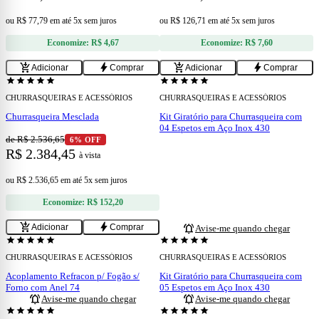
ou
R$ 77,79
em
até 5x sem juros
ou
R$ 126,71
em
até 5x sem juros
Economize:
R$ 4,67
Economize:
R$ 7,60
add
add_shopping_cart
bolt
add_shopping_cart
bolt
Adicionar
Comprar
Adicionar
Comprar
ESGOTADO
star
star
star
star
star
star
star
star
star
star
CHURRASQUEIRAS E ACESSÓRIOS
CHURRASQUEIRAS E ACESSÓRIOS
Churrasqueira Mesclada
Kit Giratório para Churrasqueira com
04 Espetos em Aço Inox 430
de R$ 2.536,65
6% OFF
R$ 2.384,45
à vista
ou
R$ 2.536,65
em
até 5x sem juros
Economize:
R$ 152,20
add_shopping_cart
bolt
notifications_active
Adicionar
Comprar
Avise-me quando chegar
ESGOTADO
ESGOTADO
star
star
star
star
star
star
star
star
star
star
CHURRASQUEIRAS E ACESSÓRIOS
CHURRASQUEIRAS E ACESSÓRIOS
Acoplamento Refracon p/ Fogão s/
Kit Giratório para Churrasqueira com
Forno com Anel 74
05 Espetos em Aço Inox 430
notifications_active
notifications_active
Avise-me quando chegar
Avise-me quando chegar
ESGOTADO
ESGOTADO
star
star
star
star
star
star
star
star
star
star