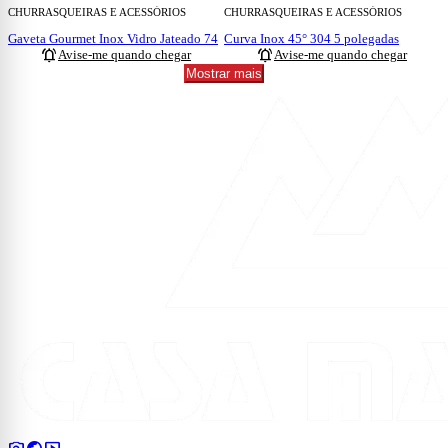
CHURRASQUEIRAS E ACESSÓRIOS
CHURRASQUEIRAS E ACESSÓRIOS
Gaveta Gourmet Inox Vidro Jateado 74
Curva Inox 45° 304 5 polegadas
notifications_active
notifications_active
Avise-me quando chegar
Avise-me quando chegar
Mostrar mais