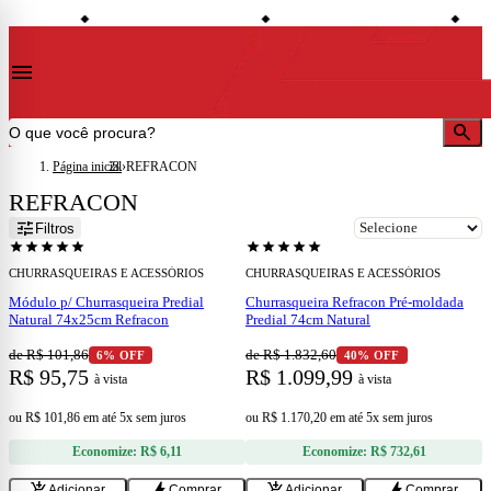
shopping_bag
credit_card
local_shipping
conto à vista
Compre no site e retire na loja
Todo o site em até 5x sem juros
Entre
◆
◆
◆
menu
search
Página inicial
›
REFRACON
REFRACON
add
add
tune
Filtros
star
star
star
star
star
star
star
star
star
star
CHURRASQUEIRAS E ACESSÓRIOS
CHURRASQUEIRAS E ACESSÓRIOS
Módulo p/ Churrasqueira Predial
Churrasqueira Refracon Pré-moldada
Natural 74x25cm Refracon
Predial 74cm Natural
de R$ 101,86
de R$ 1.832,60
6% OFF
40% OFF
R$ 95,75
R$ 1.099,99
à vista
à vista
ou
R$ 101,86
em
até 5x sem juros
ou
R$ 1.170,20
em
até 5x sem juros
Economize:
R$ 6,11
Economize:
R$ 732,61
add
add
add_shopping_cart
bolt
add_shopping_cart
bolt
Adicionar
Comprar
Adicionar
Comprar