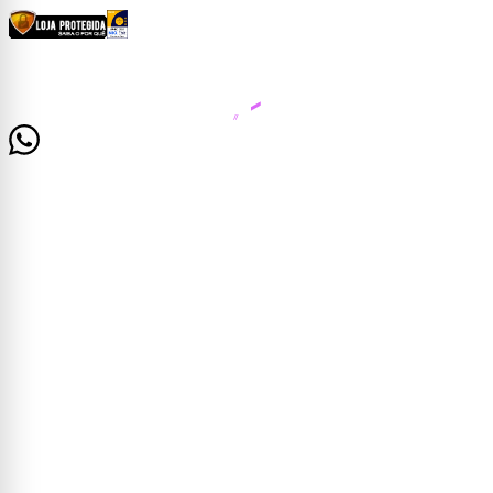
CERTIFICADOS E SEGURANÇA
© 2026 Casa Mattos · CNPJ 19.525.302/0001-01 · Rua Dr. Francisco de Barros, 261 —
Centro, Cataguases/MG