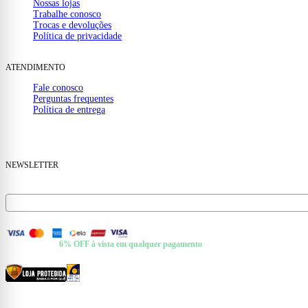
Nossas lojas
Trabalhe conosco
Trocas e devoluções
Política de privacidade
ATENDIMENTO
Fale conosco
Perguntas frequentes
Política de entrega
(32) 99910-1000
mail
contato@casamattos.com.br
NEWSLETTER
Receba ofertas e novidades no seu e-mail.
FORMAS DE PAGAMENTO
+ Pix e Boleto ·
6% OFF à vista em qualquer pagamento
CERTIFICADOS E SEGURANÇA
© 2026 Casa Mattos · CNPJ 19.525.302/0001-01 · Rua Dr. Francisco de Barros, 261 —
Centro, Cataguases/MG