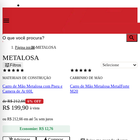
storefront
ocalidades)
Lojas em Cataguases · Muriaé · Leopoldina · Ubá · Juiz de Fora · Além Paraíb
◆
menu
search
Página inicial
›
METALOSA
METALOSA
add
tune
Filtros
ESGOTADO
star
star
star
star
star
star
star
star
star
star
MATERIAIS DE CONSTRUÇÃO
CARRINHO DE MÃO
Carro de Mão Metalosa com Pneu e
Carro de Mão Metalosa MetalForte
Camera de Ar 60L
M20
de R$ 212,66
6% OFF
R$ 199,90
à vista
ou
R$ 212,66
em
até 5x sem juros
Economize:
R$ 12,76
add_shopping_cart
bolt
Adicionar
Comprar