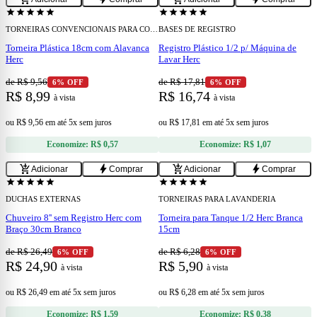
star
star
star
star
star
star
star
star
star
star
TORNEIRAS CONVENCIONAIS PARA COZINHA
BASES DE REGISTRO
Torneira Plástica 18cm com Alavanca
Registro Plástico 1/2 p/ Máquina de
Herc
Lavar Herc
de R$ 9,56
de R$ 17,81
6% OFF
6% OFF
R$ 8,99
R$ 16,74
à vista
à vista
ou
R$ 9,56
em
até 5x sem juros
ou
R$ 17,81
em
até 5x sem juros
Economize:
R$ 0,57
Economize:
R$ 1,07
add
add
add_shopping_cart
bolt
add_shopping_cart
bolt
Adicionar
Comprar
Adicionar
Comprar
star
star
star
star
star
star
star
star
star
star
DUCHAS EXTERNAS
TORNEIRAS PARA LAVANDERIA
Chuveiro 8'' sem Registro Herc com
Torneira para Tanque 1/2 Herc Branca
Braço 30cm Branco
15cm
de R$ 26,49
de R$ 6,28
6% OFF
6% OFF
R$ 24,90
R$ 5,90
à vista
à vista
ou
R$ 26,49
em
até 5x sem juros
ou
R$ 6,28
em
até 5x sem juros
Economize:
R$ 1,59
Economize:
R$ 0,38