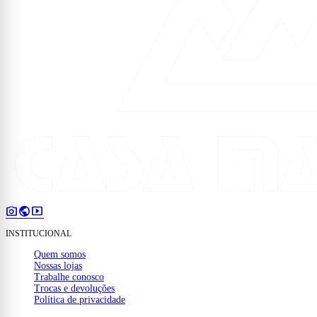
photo_camera
public
smart_display
INSTITUCIONAL
Quem somos
Nossas lojas
Trabalhe conosco
Trocas e devoluções
Política de privacidade