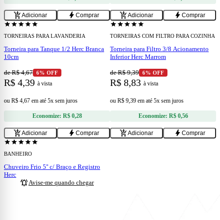
add
add
add_shopping_cart
bolt
add_shopping_cart
bolt
Adicionar
Comprar
Adicionar
Comprar
star
star
star
star
star
star
star
star
star
star
TORNEIRAS PARA LAVANDERIA
TORNEIRAS COM FILTRO PARA COZINHA
Torneira para Tanque 1/2 Herc Branca
Torneira para Filtro 3/8 Acionamento
10cm
Inferior Herc Marrom
de R$ 4,67
de R$ 9,39
6% OFF
6% OFF
R$ 4,39
R$ 8,83
à vista
à vista
ou
R$ 4,67
em
até 5x sem juros
ou
R$ 9,39
em
até 5x sem juros
Economize:
R$ 0,28
Economize:
R$ 0,56
add_shopping_cart
bolt
add_shopping_cart
bolt
Adicionar
Comprar
Adicionar
Comprar
ESGOTADO
star
star
star
star
star
BANHEIRO
Chuveiro Frio 5'' c/ Braço e Registro
Herc
notifications_active
Avise-me quando chegar