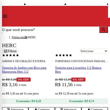
shopping_bag
credit_card
local_shipp
de desconto à vista
Compre no site e retire na loja
Todo o site em até 5x sem juros
◆
◆
◆
menu
search
Página inicial
›
HERC
HERC
add
add
tune
Filtros
star
star
star
star
star
star
star
star
star
star
JARDIM E DECORAÇÃO EXTERNA
TORNEIRAS CONVENCIONAIS PARA BANHEIRO
Torneira de Jardim com Bico para
Torneira para Lavatório 1/2 Branca
Mangueira Herc 1/2
Herc
de R$ 3,36
de R$ 12,30
6% OFF
6% OFF
R$ 3,16
R$ 11,56
à vista
à vista
ou
R$ 3,36
em
até 5x sem juros
ou
R$ 12,30
em
até 5x sem juros
Economize:
R$ 0,20
Economize:
R$ 0,74
add
add
add_shopping_cart
bolt
add_shopping_cart
bolt
Adicionar
Comprar
Adicionar
Comprar