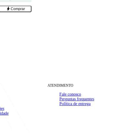
bolt
Comprar
ATENDIMENTO
Fale conosco
Perguntas frequentes
Política de entrega
ões
(32) 99910-1000
mail
cidade
contato@casamattos.com.br