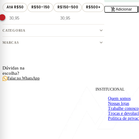
Até R$50
R$50–150
R$150–500
R$500+
add_shopping_cart
Adicionar
CATEGORIA
MARCAS
ESPECIALISTA
Dúvidas na
escolha?
Falar no WhatsApp
construction
INSTITUCIONAL
Quem somos
Nossas lojas
Trabalhe conosco
Trocas e devoluç
Política de priva