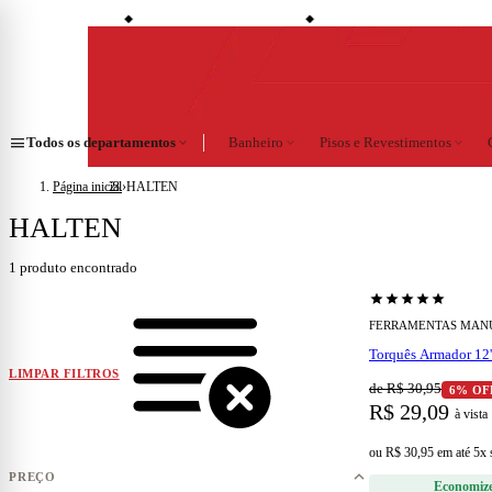
shopping_bag
credit_card
6% de desconto à vista
Compre no site e retire na loja
Todo o site em até 5x sem juros
◆
◆
menu
Todos os departamentos
expand_more
Banheiro
expand_more
Pisos e Revestimentos
expand_more
Página inicial
›
HALTEN
HALTEN
1
produto encontrado
star
star
star
star
star
FERRAMENTAS MAN
Torquês Armador 12'
LIMPAR FILTROS
de R$ 30,95
6% OF
R$ 29,09
à vista
ou
R$ 30,95
em
até 5x
PREÇO
Economiz