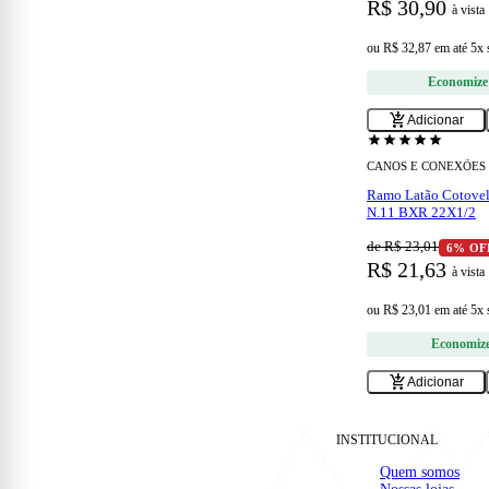
R$ 30,90
à vista
ou
R$ 32,87
em
até 5x
Economize
add_shopping_cart
Adicionar
star
star
star
star
star
CANOS E CONEXÕES
Ramo Latão Cotove
N.11 BXR 22X1/2
de R$ 23,01
6% OF
R$ 21,63
à vista
ou
R$ 23,01
em
até 5x
Economiz
add_shopping_cart
Adicionar
INSTITUCIONAL
Quem somos