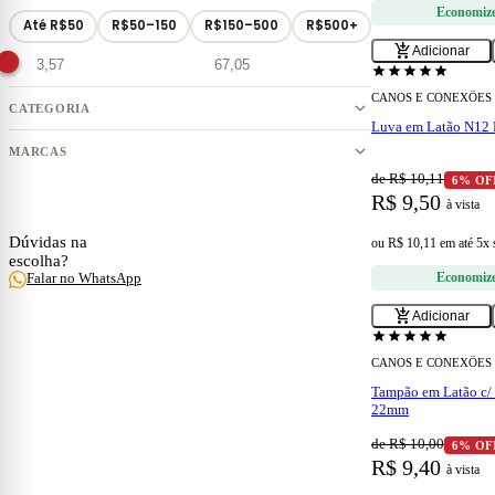
Economiz
Até R$50
R$50–150
R$150–500
R$500+
add_shopping_cart
Adicionar
star
star
star
star
star
CANOS E CONEXÕES
CATEGORIA
Luva em Latão N12
MARCAS
de R$ 10,11
6% OF
R$ 9,50
à vista
ESPECIALISTA
Dúvidas na
ou
R$ 10,11
em
até 5x
escolha?
Economiz
Falar no WhatsApp
construction
add_shopping_cart
Adicionar
star
star
star
star
star
CANOS E CONEXÕES
Tampão em Latão c/ 
22mm
de R$ 10,00
6% OF
R$ 9,40
à vista