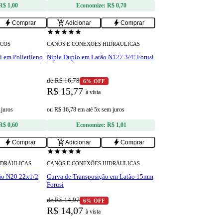
R$ 1,00
Economize:
R$ 0,70
bolt
add_shopping_cart
bolt
Comprar
Adicionar
Comprar
star
star
star
star
star
ICOS
CANOS E CONEXÕES HIDRÁULICAS
i em Polietileno
Niple Duplo em Latão N127 3/4'' Forusi
de R$ 16,78
6% OFF
R$ 15,77
à vista
 juros
ou
R$ 16,78
em
até 5x sem juros
R$ 0,60
Economize:
R$ 1,01
bolt
add_shopping_cart
bolt
Comprar
Adicionar
Comprar
star
star
star
star
star
IDRÁULICAS
CANOS E CONEXÕES HIDRÁULICAS
ão N20 22x1/2
Curva de Transposição em Latão 15mm
Forusi
de R$ 14,97
6% OFF
R$ 14,07
à vista