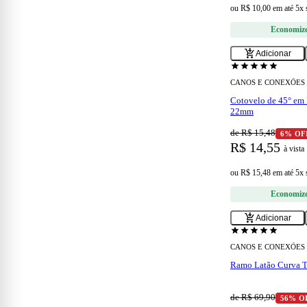
ou
R$ 10,00
em
até 5x
Economiz
add_shopping_cart
Adicionar
star
star
star
star
star
CANOS E CONEXÕES
Cotovelo de 45° em 
22mm
de R$ 15,48
6% OF
R$ 14,55
à vista
ou
R$ 15,48
em
até 5x
Economiz
add_shopping_cart
Adicionar
star
star
star
star
star
CANOS E CONEXÕES
Ramo Latão Curva 
de R$ 69,90
56% O