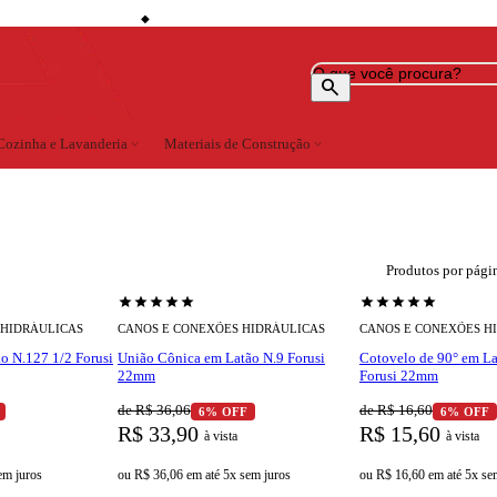
storefront
is (consulte localidades)
Lojas em Cataguases · Muriaé · Leopoldina · Ubá · Juiz de Fora
◆
search
Cozinha e Lavanderia
expand_more
Materiais de Construção
expand_more
Produtos por pági
star
star
star
star
star
star
star
star
star
star
 HIDRÁULICAS
CANOS E CONEXÕES HIDRÁULICAS
CANOS E CONEXÕES H
o N.127 1/2 Forusi
União Cônica em Latão N.9 Forusi
Cotovelo de 90° em La
22mm
Forusi 22mm
de R$ 36,06
de R$ 16,60
6% OFF
6% OFF
R$ 33,90
R$ 15,60
à vista
à vista
em juros
ou
R$ 36,06
em
até 5x sem juros
ou
R$ 16,60
em
até 5x se