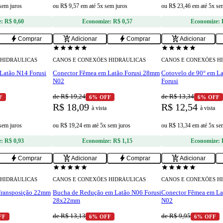
 sem juros
ou
R$ 9,57
em
até 5x sem juros
ou
R$ 23,46
em
até 5x se
e:
R$ 0,60
Economize:
R$ 0,57
Economize:
bolt
add_shopping_cart
bolt
add_shopping_cart
Comprar
Adicionar
Comprar
Adicionar
star
star
star
star
star
star
star
star
star
star
 HIDRÁULICAS
CANOS E CONEXÕES HIDRÁULICAS
CANOS E CONEXÕES H
Latão N14 Forusi
Conector Fêmea em Latão Forusi 28mm
Cotovelo de 90° em L
N02
Forusi
de R$ 19,24
de R$ 13,34
F
6% OFF
6% OFF
R$ 18,09
R$ 12,54
à vista
à vista
 sem juros
ou
R$ 19,24
em
até 5x sem juros
ou
R$ 13,34
em
até 5x se
e:
R$ 0,93
Economize:
R$ 1,15
Economize:
bolt
add_shopping_cart
bolt
add_shopping_cart
Comprar
Adicionar
Comprar
Adicionar
star
star
star
star
star
star
star
star
star
star
 HIDRÁULICAS
CANOS E CONEXÕES HIDRÁULICAS
CANOS E CONEXÕES H
Transposição 22mm
Bucha de Redução em Latão N06 Forusi
Conector Fêmea em La
28x22mm
N02
de R$ 13,13
de R$ 9,95
FF
6% OFF
6% OFF