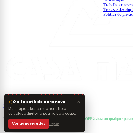
Nossas lojas
Trabalhe conosco
Trocas e devoluç
Política de priva
Material de construção e acabamento com entrega na
região. Da base aos detalhes finais da sua obra.
O site está de cara nova
auto_awesome
✕
photo_camera
public
smart_display
Mais rápido, busca melhor e frete
calculado direto na página do produto.
FORMAS DE PAGAMENTO
+ Pix e Boleto ·
6% OFF à vista em qualquer paga
Ver as novidades
Depois
© 2026 Casa Mattos · CNPJ 19.525.302/0001-01 · Rua Dr. Francisco de Barros, 261 — Ce