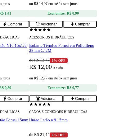
m juros
ou
R$ 14,97
em
até 5x sem juros
R$ 1,41
Economize:
R$ 0,90
bolt
add_shopping_cart
bolt
Comprar
Adicionar
Comprar
star
star
star
star
star
IDRÁULICAS
ACESSÓRIOS HIDRÁULICOS
atão N10 15x1/2
Isolante Térmico Forusi em Polietileno
28mm C/ 2M
de R$ 12,77
6% OFF
R$ 12,00
à vista
m juros
ou
R$ 12,77
em
até 5x sem juros
R$ 0,80
Economize:
R$ 0,77
bolt
add_shopping_cart
bolt
Comprar
Adicionar
Comprar
star
star
star
star
star
IDRÁULICAS
CANOS E CONEXÕES HIDRÁULICAS
tão Forusi 15mm
União Latão n.9 15mm
de R$ 21,44
6% OFF