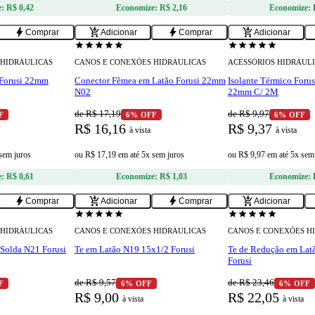
e:
R$ 0,42
Economize:
R$ 2,16
Economize:
bolt
add_shopping_cart
bolt
add_shopping_cart
Comprar
Adicionar
Comprar
Adicionar
star
star
star
star
star
star
star
star
star
star
 HIDRÁULICAS
CANOS E CONEXÕES HIDRÁULICAS
ACESSÓRIOS HIDRÁUL
 Forusi 22mm
Conector Fêmea em Latão Forusi 22mm
Isolante Térmico Forus
N02
22mm C/ 2M
de R$ 17,19
de R$ 9,97
F
6% OFF
6% OFF
R$ 16,16
R$ 9,37
à vista
à vista
 sem juros
ou
R$ 17,19
em
até 5x sem juros
ou
R$ 9,97
em
até 5x sem
e:
R$ 0,61
Economize:
R$ 1,03
Economize:
bolt
add_shopping_cart
bolt
add_shopping_cart
Comprar
Adicionar
Comprar
Adicionar
star
star
star
star
star
star
star
star
star
star
 HIDRÁULICAS
CANOS E CONEXÕES HIDRÁULICAS
CANOS E CONEXÕES H
Solda N21 Forusi
Te em Latão N19 15x1/2 Forusi
Te de Redução em Lat
Forusi
de R$ 9,57
de R$ 23,46
F
6% OFF
6% OFF
R$ 9,00
R$ 22,05
à vista
à vista