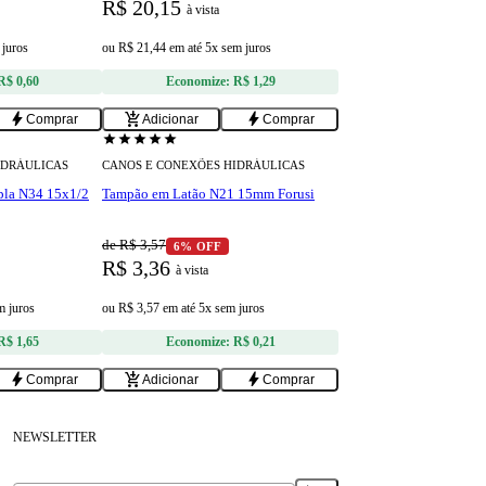
R$ 20,15
à vista
 juros
ou
R$ 21,44
em
até 5x sem juros
R$ 0,60
Economize:
R$ 1,29
bolt
add_shopping_cart
bolt
Comprar
Adicionar
Comprar
star
star
star
star
star
IDRÁULICAS
CANOS E CONEXÕES HIDRÁULICAS
pla N34 15x1/2
Tampão em Latão N21 15mm Forusi
de R$ 3,57
6% OFF
R$ 3,36
à vista
m juros
ou
R$ 3,57
em
até 5x sem juros
R$ 1,65
Economize:
R$ 0,21
bolt
add_shopping_cart
bolt
Comprar
Adicionar
Comprar
NEWSLETTER
Receba ofertas e novidades no seu e-mail.