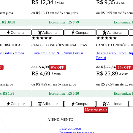
R$ 12,34
R$ 9,35
à vista
à vista
 sem juros
ou
R$ 13,13
em
até 5x sem juros
ou
R$ 9,95
em
até 5x sem
:
R$ 39,00
Economize:
R$ 0,79
Economize:
bolt
add_shopping_cart
bolt
add_shopping_cart
Comprar
Adicionar
Comprar
Adicionar
star
star
star
star
star
star
star
star
star
star
 HIDRÁULICAS
CANOS E CONEXÕES HIDRÁULICAS
CANOS E CONEXÕES H
lo Bolsaxfemea
Luva em Latão N1 15mm Forusi
Te em Latão Curva Du
Forusi
de R$ 4,99
de R$ 27,54
F
6% OFF
6% OFF
R$ 4,69
R$ 25,89
à vista
à vista
 sem juros
ou
R$ 4,99
em
até 5x sem juros
ou
R$ 27,54
em
até 5x se
e:
R$ 1,38
Economize:
R$ 0,30
Economize:
bolt
add_shopping_cart
bolt
add_shopping_cart
Comprar
Adicionar
Comprar
Adicionar
Mostrar mais
ATENDIMENTO
Fale conosco