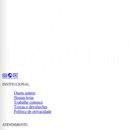
photo_camera
public
smart_display
INSTITUCIONAL
Quem somos
Nossas lojas
Trabalhe conosco
Trocas e devoluções
Política de privacidade
ATENDIMENTO