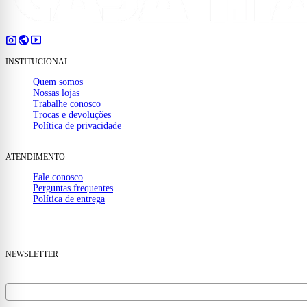
photo_camera
public
smart_display
INSTITUCIONAL
Quem somos
Nossas lojas
Trabalhe conosco
Trocas e devoluções
Política de privacidade
ATENDIMENTO
Fale conosco
Perguntas frequentes
Política de entrega
(32) 99910-1000
mail
contato@casamattos.com.br
NEWSLETTER
Receba ofertas e novidades no seu e-mail.