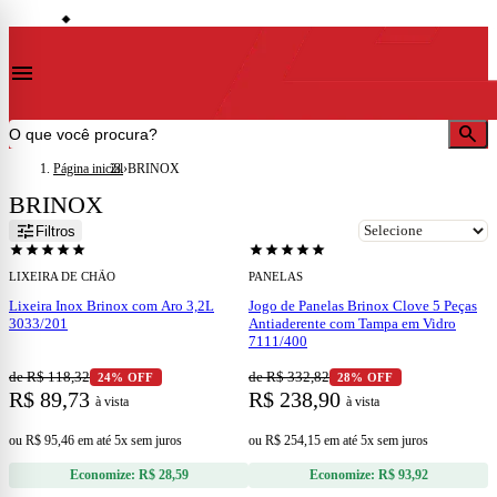
storefront
ocalidades)
Lojas em Cataguases · Muriaé · Leopoldina · Ubá · Juiz de Fora · Além Paraíb
◆
menu
search
Página inicial
›
BRINOX
BRINOX
add
add
tune
Filtros
star
star
star
star
star
star
star
star
star
star
LIXEIRA DE CHÃO
PANELAS
Lixeira Inox Brinox com Aro 3,2L
Jogo de Panelas Brinox Clove 5 Peças
3033/201
Antiaderente com Tampa em Vidro
7111/400
de R$ 118,32
de R$ 332,82
24% OFF
28% OFF
R$ 89,73
R$ 238,90
à vista
à vista
ou
R$ 95,46
em
até 5x sem juros
ou
R$ 254,15
em
até 5x sem juros
Economize:
R$ 28,59
Economize:
R$ 93,92