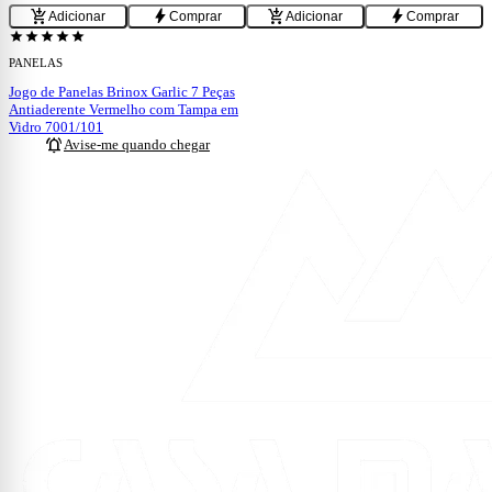
add_shopping_cart
bolt
add_shopping_cart
bolt
Adicionar
Comprar
Adicionar
Comprar
ESGOTADO
star
star
star
star
star
PANELAS
Jogo de Panelas Brinox Garlic 7 Peças
Antiaderente Vermelho com Tampa em
Vidro 7001/101
notifications_active
Avise-me quando chegar