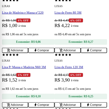
star
star
star
star
star
star
star
star
star
star
LIXAS
LIXAS
Lixa de Madeira e Massa n°220
Lixa de Ferro 80 3M
de R$ 1,06
de R$ 4,49
6% OFF
6% OFF
R$ 1,00
R$ 4,22
à vista
à vista
ou
R$ 1,06
em
até 5x sem juros
ou
R$ 4,49
em
até 5x sem juros
Economize:
R$ 0,06
Economize:
R$ 0,27
add
add
add_shopping_cart
bolt
add_shopping_cart
bolt
Adicionar
Comprar
Adicionar
Comprar
star
star
star
star
star
star
star
star
star
star
LIXAS
LIXAS
Lixa P/ Massa e Madeira N60 3M
Lixa de Ferro 120 3M
de R$ 1,62
de R$ 4,15
6% OFF
6% OFF
R$ 1,52
R$ 3,90
à vista
à vista
ou
R$ 1,62
em
até 5x sem juros
ou
R$ 4,15
em
até 5x sem juros
Economize:
R$ 0,10
Economize:
R$ 0,25
add
add
add_shopping_cart
bolt
add_shopping_cart
bolt
Adicionar
Comprar
Adicionar
Comprar