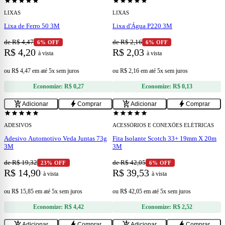
star
star
star
star
star
star
star
star
star
star
LIXAS
LIXAS
Lixa de Ferro 50 3M
Lixa d'Água P220 3M
de R$ 4,47
de R$ 2,16
6% OFF
6% OFF
R$ 4,20
R$ 2,03
à vista
à vista
ou
R$ 4,47
em
até 5x sem juros
ou
R$ 2,16
em
até 5x sem juros
Economize:
R$ 0,27
Economize:
R$ 0,13
add
add
add_shopping_cart
bolt
add_shopping_cart
bolt
Adicionar
Comprar
Adicionar
Comprar
star
star
star
star
star
star
star
star
star
star
ADESIVOS
ACESSÓRIOS E CONEXÕES ELÉTRICAS
Adesivo Automotivo Veda Juntas 73g
Fita Isolante Scotch 33+ 19mm X 20m
3M
3M
de R$ 19,32
de R$ 42,05
23% OFF
6% OFF
R$ 14,90
R$ 39,53
à vista
à vista
ou
R$ 15,85
em
até 5x sem juros
ou
R$ 42,05
em
até 5x sem juros
Economize:
R$ 4,42
Economize:
R$ 2,52
add
add
add_shopping_cart
bolt
add_shopping_cart
bolt
Adicionar
Comprar
Adicionar
Comprar