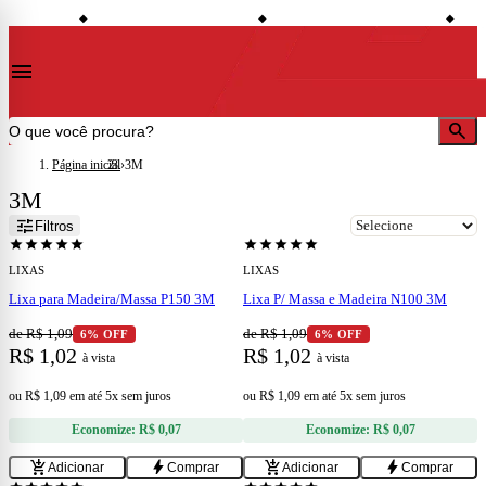
shopping_bag
credit_card
local_shipping
conto à vista
Compre no site e retire na loja
Todo o site em até 5x sem juros
Entre
◆
◆
◆
menu
search
Página inicial
›
3M
3M
add
add
tune
Filtros
star
star
star
star
star
star
star
star
star
star
LIXAS
LIXAS
Lixa para Madeira/Massa P150 3M
Lixa P/ Massa e Madeira N100 3M
de R$ 1,09
de R$ 1,09
6% OFF
6% OFF
R$ 1,02
R$ 1,02
à vista
à vista
ou
R$ 1,09
em
até 5x sem juros
ou
R$ 1,09
em
até 5x sem juros
Economize:
R$ 0,07
Economize:
R$ 0,07
add
add
add_shopping_cart
bolt
add_shopping_cart
bolt
Adicionar
Comprar
Adicionar
Comprar