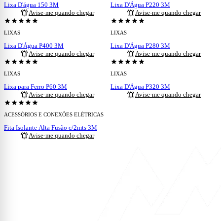
Lixa D'água 150 3M
Lixa D'Água P220 3M
notifications_active
notifications_active
Avise-me quando chegar
Avise-me quando chegar
ESGOTADO
ESGOTADO
star
star
star
star
star
star
star
star
star
star
LIXAS
LIXAS
Lixa D'Água P400 3M
Lixa D'Água P280 3M
notifications_active
notifications_active
Avise-me quando chegar
Avise-me quando chegar
ESGOTADO
ESGOTADO
star
star
star
star
star
star
star
star
star
star
LIXAS
LIXAS
Lixa para Ferro P60 3M
Lixa D'Água P320 3M
notifications_active
notifications_active
Avise-me quando chegar
Avise-me quando chegar
ESGOTADO
star
star
star
star
star
ACESSÓRIOS E CONEXÕES ELÉTRICAS
Fita Isolante Alta Fusão c/2mts 3M
notifications_active
Avise-me quando chegar