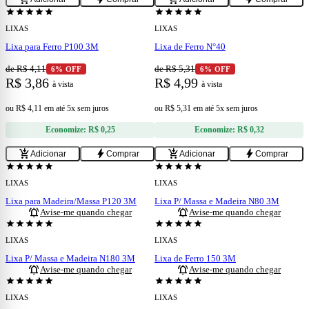
star
star
star
star
star
star
star
star
star
star
LIXAS
LIXAS
Lixa para Ferro P100 3M
Lixa de Ferro N°40
de R$ 4,11
de R$ 5,31
6% OFF
6% OFF
R$ 3,86
R$ 4,99
à vista
à vista
ou
R$ 4,11
em
até 5x sem juros
ou
R$ 5,31
em
até 5x sem juros
Economize:
R$ 0,25
Economize:
R$ 0,32
add_shopping_cart
bolt
add_shopping_cart
bolt
Adicionar
Comprar
Adicionar
Comprar
ESGOTADO
ESGOTADO
star
star
star
star
star
star
star
star
star
star
LIXAS
LIXAS
Lixa para Madeira/Massa P120 3M
Lixa P/ Massa e Madeira N80 3M
notifications_active
notifications_active
Avise-me quando chegar
Avise-me quando chegar
ESGOTADO
ESGOTADO
star
star
star
star
star
star
star
star
star
star
LIXAS
LIXAS
Lixa P/ Massa e Madeira N180 3M
Lixa de Ferro 150 3M
notifications_active
notifications_active
Avise-me quando chegar
Avise-me quando chegar
ESGOTADO
ESGOTADO
star
star
star
star
star
star
star
star
star
star
LIXAS
LIXAS