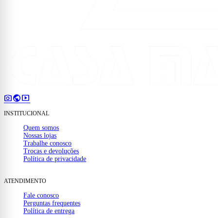
photo_camera
public
smart_display
INSTITUCIONAL
Quem somos
Nossas lojas
Trabalhe conosco
Trocas e devoluções
Política de privacidade
ATENDIMENTO
Fale conosco
Perguntas frequentes
Política de entrega