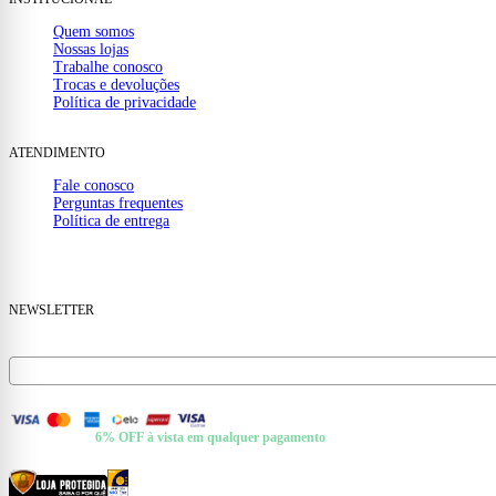
Quem somos
Nossas lojas
Trabalhe conosco
Trocas e devoluções
Política de privacidade
ATENDIMENTO
Fale conosco
Perguntas frequentes
Política de entrega
(32) 99910-1000
mail
contato@casamattos.com.br
NEWSLETTER
Receba ofertas e novidades no seu e-mail.
FORMAS DE PAGAMENTO
+ Pix e Boleto ·
6% OFF à vista em qualquer pagamento
CERTIFICADOS E SEGURANÇA