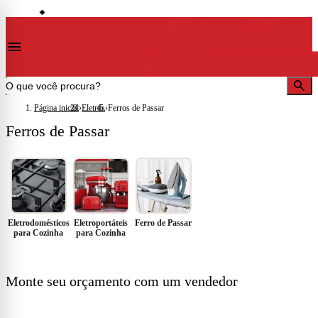
storefront
ocalidades)
Lojas em Cataguases · Muriaé · Leopoldina · Ubá · Juiz de Fora · Além Paraíb
◆
menu
search
Página inicial
›
Eletros
›
Ferros de Passar
Ferros de Passar
Eletrodomésticos
Eletroportáteis
Ferro de Passar
para Cozinha
para Cozinha
FALE COM A GENTE
Monte seu orçamento com um vendedor
Mande sua lista de material — pode ser foto do projeto, planilha ou
anotação. A gente cota e responde com preço e prazo.