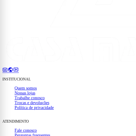
photo_camera
public
smart_display
INSTITUCIONAL
Quem somos
Nossas lojas
Trabalhe conosco
Trocas e devoluções
Política de privacidade
ATENDIMENTO
Fale conosco
Perguntas frequentes