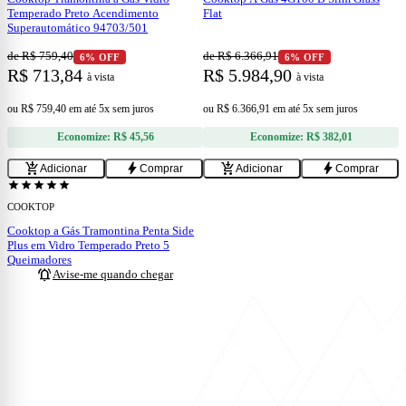
Temperado Preto Acendimento
Flat
Superautomático 94703/501
de R$ 759,40
de R$ 6.366,91
6% OFF
6% OFF
R$ 713,84
R$ 5.984,90
à vista
à vista
ou
R$ 759,40
em
até 5x sem juros
ou
R$ 6.366,91
em
até 5x sem juros
Economize:
R$ 45,56
Economize:
R$ 382,01
add_shopping_cart
bolt
add_shopping_cart
bolt
Adicionar
Comprar
Adicionar
Comprar
ESGOTADO
star
star
star
star
star
COOKTOP
Cooktop a Gás Tramontina Penta Side
Plus em Vidro Temperado Preto 5
Queimadores
notifications_active
Avise-me quando chegar