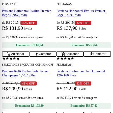
PERSIANAS
PERSIANAS
Persiana Horizontal Evolux Premier
Persiana Horizontal Evolux Premier
Bege 1,20X1,60m
Bege 1,40x1,60m
de R$ 201,54
de R$ 201,54
35% OFF
32% OFF
R$ 131,90
R$ 137,90
à vista
à vista
ou
R$ 140,32
em
até 5x sem juros
ou
R$ 146,70
em
até 5x sem juros
Economize:
R$ 69,64
Economize:
R$ 63,64
add
add
add_shopping_cart
bolt
add_shopping_cart
bolt
Adicionar
Comprar
Adicionar
Comprar
star
star
star
star
star
star
star
star
star
star
SELEÇÃO DE PRODUTOS COM 50% OFF
PERSIANAS
Persiana Rolô Evolux Solar Screen
Persiana Evolux Premier Horizontal
Champagne 1,40x1,60m
120x160 Preta
de R$ 403,19
de R$ 180,32
48% OFF
32% OFF
R$ 209,90
R$ 122,90
à vista
à vista
ou
R$ 223,30
em
até 5x sem juros
ou
R$ 130,74
em
até 5x sem juros
Economize:
R$ 193,29
Economize:
R$ 57,42
add
add