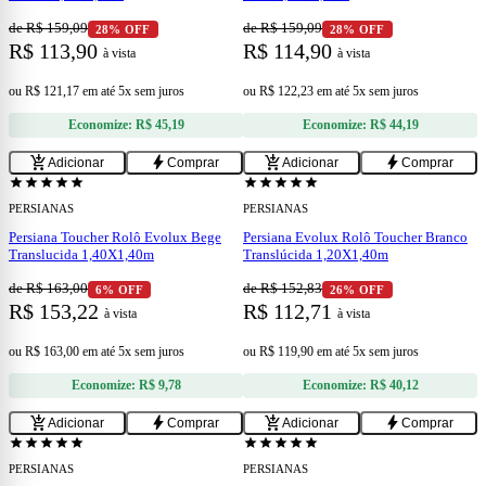
de R$ 159,09
de R$ 159,09
28% OFF
28% OFF
R$ 113,90
R$ 114,90
à vista
à vista
ou
R$ 121,17
em
até 5x sem juros
ou
R$ 122,23
em
até 5x sem juros
Economize:
R$ 45,19
Economize:
R$ 44,19
add
add
add_shopping_cart
bolt
add_shopping_cart
bolt
Adicionar
Comprar
Adicionar
Comprar
star
star
star
star
star
star
star
star
star
star
PERSIANAS
PERSIANAS
Persiana Toucher Rolô Evolux Bege
Persiana Evolux Rolô Toucher Branco
Translucida 1,40X1,40m
Translúcida 1,20X1,40m
de R$ 163,00
de R$ 152,83
6% OFF
26% OFF
R$ 153,22
R$ 112,71
à vista
à vista
ou
R$ 163,00
em
até 5x sem juros
ou
R$ 119,90
em
até 5x sem juros
Economize:
R$ 9,78
Economize:
R$ 40,12
add
add
add_shopping_cart
bolt
add_shopping_cart
bolt
Adicionar
Comprar
Adicionar
Comprar
star
star
star
star
star
star
star
star
star
star
PERSIANAS
PERSIANAS