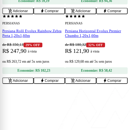
Economize:
R$ 59,19
Economize:
R$ 94,36
add
add
add_shopping_cart
bolt
add_shopping_cart
bolt
Adicionar
Comprar
Adicionar
Comprar
star
star
star
star
star
star
star
star
star
star
PERSIANAS
PERSIANAS
Persiana Rolô Evolux Rainbow Zebra
Persiana Horizontal Evolux Premier
Preta 1,20x1,60m
Chumbo 1,20x1,60m
de R$ 350,13
de R$ 180,32
29% OFF
32% OFF
R$ 247,90
R$ 121,90
à vista
à vista
ou
R$ 263,72
em
até 5x sem juros
ou
R$ 129,68
em
até 5x sem juros
Economize:
R$ 102,23
Economize:
R$ 58,42
add_shopping_cart
bolt
add_shopping_cart
bolt
Adicionar
Comprar
Adicionar
Comprar