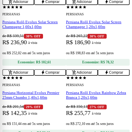
add_shopping_cart
bolt
add_shopping_cart
bolt
Adicionar
Comprar
Adicionar
Comprar
star
star
star
star
star
star
star
star
star
star
PERSIANAS
PERSIANAS
Persiana Rolô Evolux Solar Screen
Persiana Rolô Evolux Solar Screen
Champagne 1,60x1,60m
Champagne 1,20x1,60m
de R$ 339,51
de R$ 265,22
30% OFF
30% OFF
R$ 236,90
R$ 186,90
à vista
à vista
ou
R$ 252,02
em
até 5x sem juros
ou
R$ 198,83
em
até 5x sem juros
Economize:
R$ 102,61
Economize:
R$ 78,32
add
add
add_shopping_cart
bolt
add_shopping_cart
bolt
Adicionar
Comprar
Adicionar
Comprar
star
star
star
star
star
star
star
star
star
star
PERSIANAS
PERSIANAS
Persiana Horizontal Evolux Premier
Persiana Rolô Evolux Rainbow Zebra
25mm Chumbo 1,40x1,60m
Branca 1,20x1,60m
de R$ 201,54
de R$ 350,13
29% OFF
27% OFF
R$ 142,35
R$ 255,77
à vista
à vista
ou
R$ 151,44
em
até 5x sem juros
ou
R$ 272,10
em
até 5x sem juros