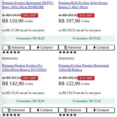
Persiana Evolux Horizontal Off PVC
Persiana Rolô Evolux Solar Screen
Bege 140x130cm D148034B
Branca 1,40x1,60cm
de R$ 159,09
de R$ 292,92
30% OFF
32% OFF
R$ 110,90
R$ 197,90
à vista
à vista
ou
R$ 117,98
em
até 5x sem juros
ou
R$ 210,53
em
até 5x sem juros
Economize:
R$ 48,19
Economize:
R$ 95,02
add
add
add_shopping_cart
bolt
add_shopping_cart
bolt
Adicionar
Comprar
Adicionar
Comprar
star
star
star
star
star
star
star
star
star
star
PERSIANAS
PERSIANAS
Persiana Premier Evolux Pvc
Persiana Evolux Premier Horizontal
140x160cm Branco D113182A
120x160 Branca
de R$ 201,54
de R$ 180,32
29% OFF
32% OFF
R$ 142,90
R$ 122,90
à vista
à vista
ou
R$ 152,02
em
até 5x sem juros
ou
R$ 130,74
em
até 5x sem juros
Economize:
R$ 58,64
Economize:
R$ 57,42
add
add
add_shopping_cart
bolt
add_shopping_cart
bolt
Adicionar
Comprar
Adicionar
Comprar
star
star
star
star
star
star
star
star
star
star