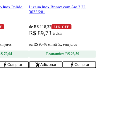
o Inox Polido
Lixeira Inox Brinox com Aro 3,2L
3033/201
de R$ 118,32
F
24% OFF
R$ 89,73
à vista
em juros
ou
R$ 95,46
em
até 5x sem juros
$ 70,04
Economize:
R$ 28,59
bolt
add_shopping_cart
bolt
Comprar
Adicionar
Comprar