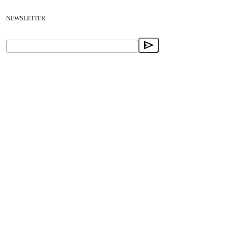
NEWSLETTER
Receba ofertas e novidades no seu e-mail.
send