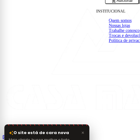
add_shopping_cart
construction
Adicionar
INSTITUCIONAL
Quem somos
Nossas lojas
Trabalhe conosco
Trocas e devoluç
Política de priva
Material de construção e acabamento com entrega na
região. Da base aos detalhes finais da sua obra.
O site está de cara nova
auto_awesome
✕
photo_camera
public
smart_display