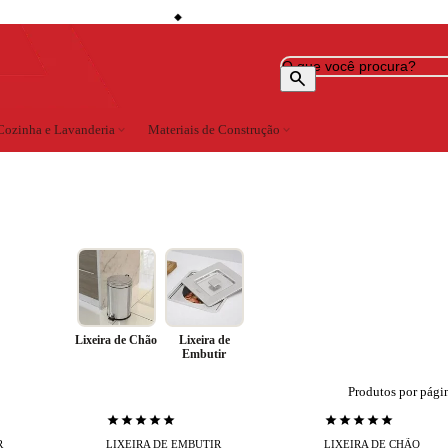
storefront
ntrega Grátis (consulte localidades)
Lojas em Cataguases · Muriaé · Leopoldina · Ubá · Ju
◆
search
Cozinha e Lavanderia
expand_more
Materiais de Construção
expand_more
Lixeira de Chão
Lixeira de
Embutir
Produtos por pági
star
star
star
star
star
star
star
star
star
star
R
LIXEIRA DE EMBUTIR
LIXEIRA DE CHÃO