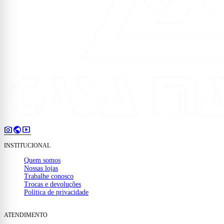
photo_camera
public
smart_display
INSTITUCIONAL
Quem somos
Nossas lojas
Trabalhe conosco
Trocas e devoluções
Política de privacidade
ATENDIMENTO