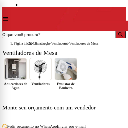
storefront
ocalidades)
Lojas em Cataguases · Muriaé · Leopoldina · Ubá · Juiz de Fora · Além Paraíb
◆
menu
search
Página inicial
›
Climatização
›
Ventiladores
›
Ventiladores de Mesa
Ventiladores de Mesa
Aquecedores de
Ventiladores
Exaustor de
Água
Banheiro
FALE COM A GENTE
Monte seu orçamento com um vendedor
Mande sua lista de material — pode ser foto do projeto, planilha ou
anotação. A gente cota e responde com preço e prazo.
Pedir orçamento no WhatsApp
Enviar por e-mail