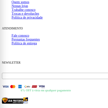
Quem somos
Nossas lojas
Trabalhe conosco
Trocas e devoluções
Política de privacidade
ATENDIMENTO
Fale conosco
Perguntas frequentes
Política de entrega
(32) 99910-1000
mail
contato@casamattos.com.br
NEWSLETTER
Receba ofertas e novidades no seu e-mail.
FORMAS DE PAGAMENTO
+ Pix e Boleto ·
6% OFF à vista em qualquer pagamento
CERTIFICADOS E SEGURANÇA