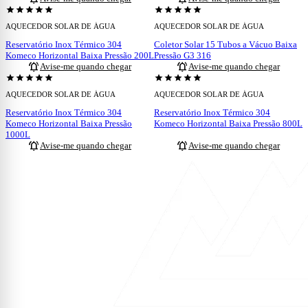
ESGOTADO
ESGOTADO
star
star
star
star
star
star
star
star
star
star
AQUECEDOR SOLAR DE ÁGUA
AQUECEDOR SOLAR DE ÁGUA
Reservatório Inox Térmico 304
Coletor Solar 15 Tubos a Vácuo Baixa
Komeco Horizontal Baixa Pressão 200L
Pressão G3 316
notifications_active
notifications_active
Avise-me quando chegar
Avise-me quando chegar
ESGOTADO
ESGOTADO
star
star
star
star
star
star
star
star
star
star
AQUECEDOR SOLAR DE ÁGUA
AQUECEDOR SOLAR DE ÁGUA
Reservatório Inox Térmico 304
Reservatório Inox Térmico 304
Komeco Horizontal Baixa Pressão
Komeco Horizontal Baixa Pressão 800L
1000L
notifications_active
notifications_active
Avise-me quando chegar
Avise-me quando chegar