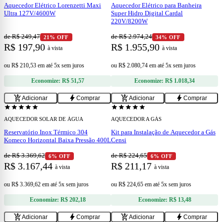
Aquecedor Elétrico Lorenzetti Maxi
Aquecedor Elétrico para Banheira
Ultra 127V/4600W
Super Hidro Digital Cardal
220V/8200W
de R$ 249,47
de R$ 2.974,24
21% OFF
34% OFF
R$ 197,90
R$ 1.955,90
à vista
à vista
ou
R$ 210,53
em
até 5x sem juros
ou
R$ 2.080,74
em
até 5x sem juros
Economize:
R$ 51,57
Economize:
R$ 1.018,34
add
add
add_shopping_cart
bolt
add_shopping_cart
bolt
Adicionar
Comprar
Adicionar
Comprar
star
star
star
star
star
star
star
star
star
star
AQUECEDOR SOLAR DE ÁGUA
AQUECEDOR A GÁS
Reservatório Inox Térmico 304
Kit para Instalação de Aquecedor a Gás
Komeco Horizontal Baixa Pressão 400L
Censi
de R$ 3.369,62
de R$ 224,65
6% OFF
6% OFF
R$ 3.167,44
R$ 211,17
à vista
à vista
ou
R$ 3.369,62
em
até 5x sem juros
ou
R$ 224,65
em
até 5x sem juros
Economize:
R$ 202,18
Economize:
R$ 13,48
add
add
add_shopping_cart
bolt
add_shopping_cart
bolt
Adicionar
Comprar
Adicionar
Comprar