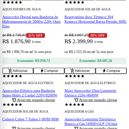
star
star
star
star
star
star
star
star
star
star
AQUECEDORES DE ÁGUA
AQUECEDOR SOLAR DE ÁGUA
Aquecedor Digital para Banheira de
Reservatório Inox Térmico 304
Hidromassagem de 5000w 220v Ouro
Komeco Horizontal Baixa Pressão 300L
Fino
de R$ 2.736,63
de R$ 3.007,25
31% OFF
20% OFF
R$ 1.876,90
R$ 2.399,99
à vista
à vista
ou
R$ 1.996,70
em
até 5x sem juros
ou
R$ 2.553,18
em
até 5x sem juros
Economize:
R$ 859,73
Economize:
R$ 607,26
add_shopping_cart
bolt
add_shopping_cart
bolt
Adicionar
Comprar
Adicionar
Comprar
ESGOTADO
ESGOTADO
star
star
star
star
star
star
star
star
star
star
AQUECEDOR DE ÁGUA ELÉTRICO
AQUECEDOR DE ÁGUA ELÉTRICO
Aquecedor Elétrico para Banheira
Maxi Aquecedor Ultra Lorenzetti
Super Hidro 2 Cardal 220V/8200W
Elétrico 220v/4600W
notifications_active
notifications_active
Avise-me quando chegar
Avise-me quando chegar
ESGOTADO
ESGOTADO
star
star
star
star
star
star
star
star
star
star
AQUECEDOR SOLAR DE ÁGUA
AQUECEDOR A GÁS
Coletor Cobre 7 Tubos 1,00X0,96M
Aquecedor Lorenzetti Eletrônico
Branco a Gás 1600D GLP 15l/min
notifications_active
notifications_active
Avise-me quando chegar
Avise-me quando chegar