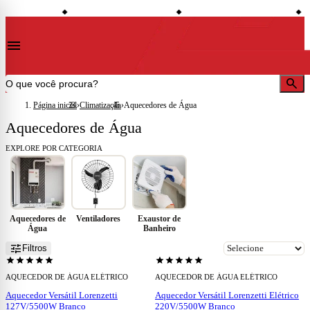
shopping_bag
credit_card
local_shipping
desconto à vista
Compre no site e retire na loja
Todo o site em até 5x sem juros
E
◆
◆
◆
menu
search
Página inicial
›
Climatização
›
Aquecedores de Água
Aquecedores de Água
EXPLORE POR CATEGORIA
Aquecedores de
Ventiladores
Exaustor de
Água
Banheiro
add
add
tune
Filtros
star
star
star
star
star
star
star
star
star
star
AQUECEDOR DE ÁGUA ELÉTRICO
AQUECEDOR DE ÁGUA ELÉTRICO
Aquecedor Versátil Lorenzetti
Aquecedor Versátil Lorenzetti Elétrico
127V/5500W Branco
220V/5500W Branco