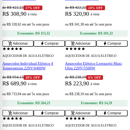
de R$ 422,22
de R$ 422,22
27% OFF
24% OFF
R$ 308,90
R$ 320,90
à vista
à vista
ou
R$ 328,62
em
até 5x sem juros
ou
R$ 341,38
em
até 5x sem juros
Economize:
R$ 113,32
Economize:
R$ 101,32
add
add
add_shopping_cart
bolt
add_shopping_cart
bolt
Adicionar
Comprar
Adicionar
Comprar
star
star
star
star
star
star
star
star
star
star
AQUECEDOR DE ÁGUA ELÉTRICO
AQUECEDOR DE ÁGUA ELÉTRICO
Aquecedor Individual Elétrico 4
Aquecedor Elétrico Lorenzetti Maxi
Temperaturas 220V/6400W
Ultra 220V/5500W
de R$ 954,15
de R$ 238,19
28% OFF
6% OFF
R$ 689,90
R$ 223,90
à vista
à vista
ou
R$ 733,94
em
até 5x sem juros
ou
R$ 238,19
em
até 5x sem juros
Economize:
R$ 264,25
Economize:
R$ 14,29
add
add
add_shopping_cart
bolt
add_shopping_cart
bolt
Adicionar
Comprar
Adicionar
Comprar
star
star
star
star
star
star
star
star
star
star
AQUECEDOR DE ÁGUA ELÉTRICO
AQUECEDOR DE ÁGUA ELÉTRICO