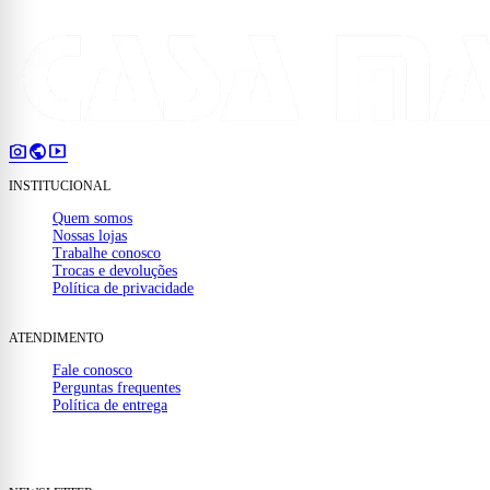
photo_camera
public
smart_display
INSTITUCIONAL
Quem somos
Nossas lojas
Trabalhe conosco
Trocas e devoluções
Política de privacidade
ATENDIMENTO
Fale conosco
Perguntas frequentes
Política de entrega
(32) 99910-1000
mail
contato@casamattos.com.br